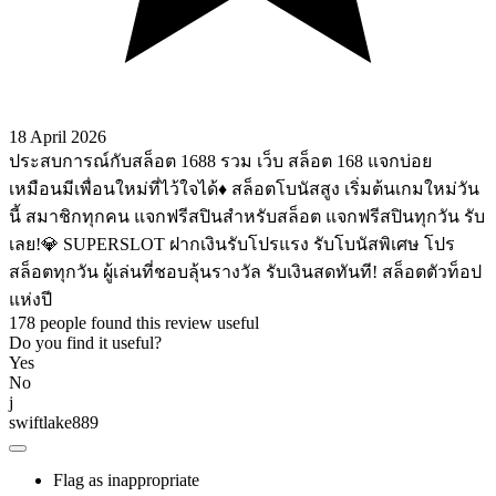
18 April 2026
ประสบการณ์กับสล็อต 1688 รวม เว็บ สล็อต 168 แจกบ่อย
เหมือนมีเพื่อนใหม่ที่ไว้ใจได้♦️ สล็อตโบนัสสูง เริ่มต้นเกมใหม่วัน
นี้ สมาชิกทุกคน แจกฟรีสปินสำหรับสล็อต แจกฟรีสปินทุกวัน รับ
เลย!💎 SUPERSLOT ฝากเงินรับโปรแรง รับโบนัสพิเศษ โปร
สล็อตทุกวัน ผู้เล่นที่ชอบลุ้นรางวัล รับเงินสดทันที! สล็อตตัวท็อป
แห่งปี
178 people found this review useful
Do you find it useful?
Yes
No
j
swiftlake889
Flag as inappropriate