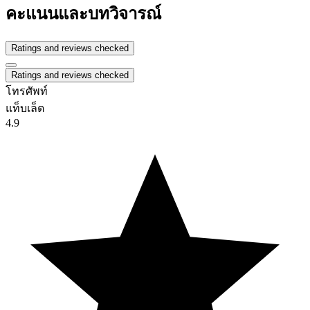
คะแนนและบทวิจารณ์
Ratings and reviews checked
Ratings and reviews checked
โทรศัพท์
แท็บเล็ต
4.9