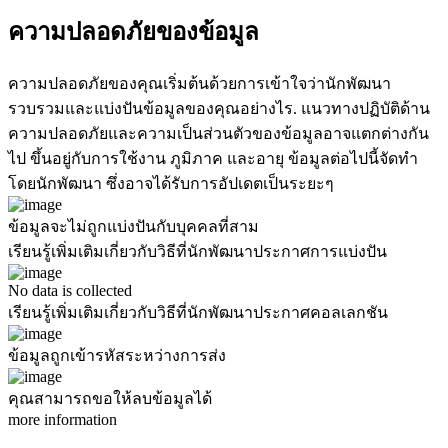
ความปลอดภัยของข้อมูล
ความปลอดภัยของคุณเริ่มต้นด้วยการเข้าใจว่านักพัฒนา
รวบรวมและแบ่งปันข้อมูลของคุณอย่างไร.
แนวทางปฏิบัติด้าน
ความปลอดภัยและความเป็นส่วนตัวของข้อมูลอาจแตกต่างกัน
ไป ขึ้นอยู่กับการใช้งาน ภูมิภาค และอายุ
ข้อมูลต่อไปนี้จัดทำ
โดยนักพัฒนา ซึ่งอาจได้รับการอัปเดตเป็นระยะๆ
ข้อมูลจะไม่ถูกแบ่งปันกับบุคคลที่สาม
เรียนรู้เพิ่มเติมเกี่ยวกับวิธีที่นักพัฒนาประกาศการแบ่งปัน
No data is collected
เรียนรู้เพิ่มเติมเกี่ยวกับวิธีที่นักพัฒนาประกาศคอลเลกชัน
ข้อมูลถูกเข้ารหัสระหว่างการส่ง
คุณสามารถขอให้ลบข้อมูลได้
more information