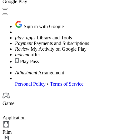
Google Play
Sign in with Google
play_apps
Library and Tools
Payment
Payments and Subscriptions
Review
My Activity on Google Play
redeem
offer
Play Pass
Adjustment
Arrangement
Personal Policy
•
Terms of Service
Game
Application
Film