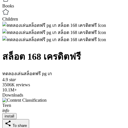
Books
Children
สล็อต 168 เครดิตฟรี
ทดลองเล่นสล็อตฟรี pg เก
4.9
star
3506K reviews
10.1M+
Downloads
Teen
info
install
To share