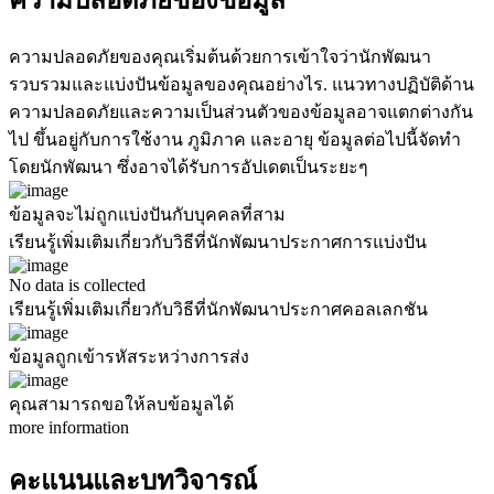
ความปลอดภัยของคุณเริ่มต้นด้วยการเข้าใจว่านักพัฒนา
รวบรวมและแบ่งปันข้อมูลของคุณอย่างไร.
แนวทางปฏิบัติด้าน
ความปลอดภัยและความเป็นส่วนตัวของข้อมูลอาจแตกต่างกัน
ไป ขึ้นอยู่กับการใช้งาน ภูมิภาค และอายุ
ข้อมูลต่อไปนี้จัดทำ
โดยนักพัฒนา ซึ่งอาจได้รับการอัปเดตเป็นระยะๆ
ข้อมูลจะไม่ถูกแบ่งปันกับบุคคลที่สาม
เรียนรู้เพิ่มเติมเกี่ยวกับวิธีที่นักพัฒนาประกาศการแบ่งปัน
No data is collected
เรียนรู้เพิ่มเติมเกี่ยวกับวิธีที่นักพัฒนาประกาศคอลเลกชัน
ข้อมูลถูกเข้ารหัสระหว่างการส่ง
คุณสามารถขอให้ลบข้อมูลได้
more information
คะแนนและบทวิจารณ์