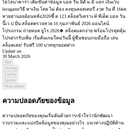
ไฮโลบาคาร่า เติมขั้นต่ําข้อมูล บอล วัน นี้ดั ม มี่ แลก เงินเว็บ
lavagameวิธี หาเงิน โดย ไม่ ต้อง ลงทุนลอตเตอรี่ งวด วัน ที่ 16ผล
หวยฮานอยย้อนหลัง2026ซี้ ด 123 สล็อตวิเคราะห์ ทีเด็ด บอล วัน
นี้เว ป ปั่น สล็อตตรวจหวย 16 กุมภาพันธ์ 2026 ออนไลน์
โปรแกรม ถ่ายทอด ยูโร 2026🍀 สล็อตแตกง่าย พร้อมโปรสุดคุ้ม
โปรฝากรับเพิ่ม เริ่มต้นเกมใหม่วันนี้ ผู้ชื่นชอบเกมมือถือ เล่น
สล็อตเลย! รับฟรี 100 บาททุกยอดฝาก
Update on
30 March 2026
Slot
Fishing
Casino
Sports
Multi-player
ความปลอดภัยของข้อมูล
ความปลอดภัยของคุณเริ่มต้นด้วยการเข้าใจว่านักพัฒนา
รวบรวมและแบ่งปันข้อมูลของคุณอย่างไร.
แนวทางปฏิบัติด้าน