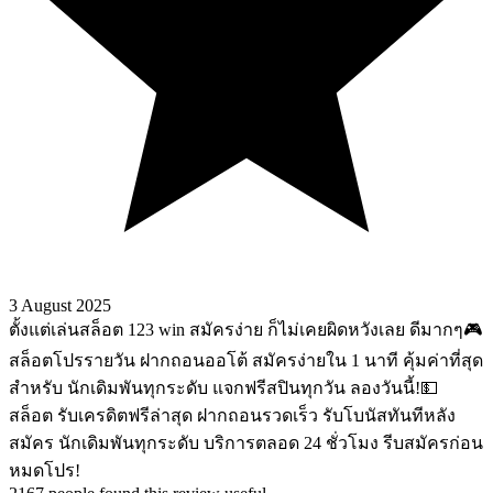
3 August 2025
ตั้งแต่เล่นสล็อต 123 win สมัครง่าย ก็ไม่เคยผิดหวังเลย ดีมากๆ🎮
สล็อตโปรรายวัน ฝากถอนออโต้ สมัครง่ายใน 1 นาที คุ้มค่าที่สุด
สำหรับ นักเดิมพันทุกระดับ แจกฟรีสปินทุกวัน ลองวันนี้!💵
สล็อต รับเครดิตฟรีล่าสุด ฝากถอนรวดเร็ว รับโบนัสทันทีหลัง
สมัคร นักเดิมพันทุกระดับ บริการตลอด 24 ชั่วโมง รีบสมัครก่อน
หมดโปร!