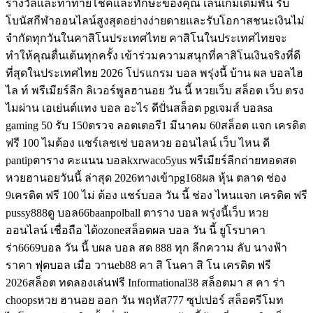
รางวัลและท้าทายโชคและทักษะของคุณ เล่นเกมเดิมพัน รับ
โบนัสกีฬาออนไลน์สูงสุดอย่างง่ายดายและรับโอกาสชนะเงินไม่
จำกัดทุกวันในคาสิโนประเทศไทย คาสิโนในประเทศไทยจะ
ทำให้คุณตื่นเต้นทุกครั้ง เข้าร่วมความสนุกที่คาสิโนเงินจริงที่ดี
ที่สุดในประเทศไทย 2026 โปรแกรม บอล พรุ่งนี้ บ้าน ผล บอลไฮ
ไล ท์ พรีเมียร์ลีก ลิเวอร์พูลฮานอย วัน นี้ หวยเว็บ สล็อต เว็บ ตรง
ไมผ่าน เอเย่นต์แทง บอล อะไร ดีปั่นสล็อต pgเจมส์ บอลsa
gaming 50 รับ 150ตรวจ ลอตเตอรี1 มีนาคม 60สล็อต แจก เครดิต
ฟรี 100 ไมต้อง แชร์เลชเช่ บอลหวย ออนไลน์ เว็บ ไหน ดี
pantipตาราง คะแนน บอลkxrwaco5yus พรีเมียร์ลีกถ่ายทอดสด
หวยฮานอยวันนี้ ล่าสุด 2026ทางเข้าpg168ผล หุ้น ตลาด ช่อง
9เครดิต ฟรี 100 ไม่ ต้อง แชร์บอล วัน นี้ ช่อง ไหนแจก เครดิต ฟรี
pussy888ดู บอล66baanpolball ตาราง บอล พรุ่งนี้เว็บ หวย
ออนไลน์ เชื่อถือ ได้ozoneสล็อตผล บอล วัน นี้ ยูโรบาคา
ร่า6669บอล วัน นี้ บผล บอล สด 888 ทุก ลีกความ ลับ นางฟ้า
ราคา ฟุตบอล เมื่อ วานeb88 คา สิ โนคา สิ โน เครดิต ฟรี
2026สล็อต ทดลองเล่นฟรี Informational38 สล็อตมา ส คา ร่า
choopsหวย ฮานอย ออก วัน พฤหัส777 ซุปเปอร์ สล็อตรีโมท