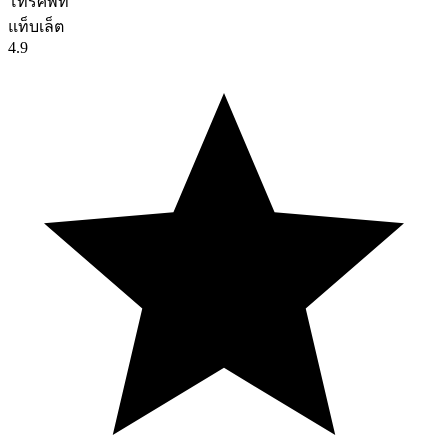
โทรศัพท์
แท็บเล็ต
4.9