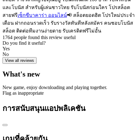
และโบนัส สำหรับผู้เล่นชาวไทย รับโบนัสก่อนใคร โปรสล็อต
สายฟรี
เซ็กซีบาคาร่า ออนไลน์
📢 สล็อตยอดฮิต โปรใหม่ประจำ
เดือน ฝากถอนรวดเร็ว รับรางวัลทันทีหลังสมัคร คนชอบโบนัส
สล็อต ติดต่อทีมงานง่ายดาย รับเครดิตฟรีไม่อั้น
1764 people found this review useful
Do you find it useful?
Yes
No
View all reviews
What's new
New game, enjoy downloading and playing together.
Flag as inappropriate
การสนับสนุนแอปพลิเคชัน
เกมที่คล้ายกัน