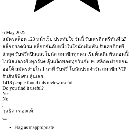
6 May 2025
สมัครสล็อต 123 หน้าเว็บ ประทับใจ วันนี้ รับเครดิตฟรีทันที!🎁
สล็อตยอดนิยม สล็อตอันดับหนึ่งในใจนักเดิมพัน รับเครดิตฟรี
ล่าสุด รับฟรีสปินและโบนัส สมาชิกทุกคน เริ่มต้นเดิมพันตอนนี้!
โบนัสแจกจริงทุกวัน♠️ ลุ้นแจ็กพอตทุกวันกับ PGสล็อต ฝากถอน
ออโต้ สมัครง่ายใน 1 นาที รับฟรี โบนัสประจำวัน สมาชิก VIP
รับสิทธิพิเศษ ลุ้นเลย!
1418 people found this review useful
Do you find it useful?
Yes
No
j
กุลธิดา ทองแท้
Flag as inappropriate