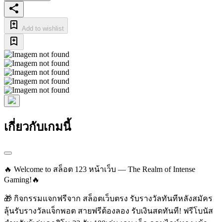
Add to wishlist
เกี่ยวกับเกมนี้
🔥 Welcome to สล็อต 123 หน้าเว็บ — The Realm of Intense
Gaming!🔥
🎁 กิจกรรมแจกฟรีจาก สล็อตเว็บตรง รับรางวัลทันทีหลังสมัคร
ลุ้นรับรางวัลแจ็กพอต สายฟรีต้องลอง รับเงินสดทันที! ฟรีโบนัส