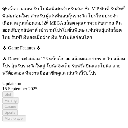
💎 สล็อตวอเลท รับ โบนัสพิเศษสำหรับสมาชิก VIP ทันที รับสิทธิ์
พิเศษก่อนใคร สำหรับ ผู้เล่นที่ชอบลุ้นรางวัล โปรใหม่ประจำ
เดือน หมุนสล็อตเลย! 🌈 MEGAสล็อต คุณภาพระดับสากล คืน
ยอดเสียทุกสัปดาห์ เข้าร่วมโปรโมชั่นพิเศษ แฟนพันธุ์แท้สล็อต
ไทย รับฟรีเงินสดเมื่อฝากเงิน รับโบนัสก่อนใคร
🌟 Game Features 🌟
🔥 Download สล็อต 123 หน้าเว็บ 🔥 สล็อตแตกง่ายรายวัน สล็อต
โปร ลุ้นรับรางวัลใหญ่ โบนัสจัดเต็ม รับฟรีสปินและโบนัส สาย
ฟรีต้องลอง ทีมงานมืออาชีพดูแล เล่นวันนี้รับโปร
Update on
15 September 2025
Slot
Fishing
Casino
Sports
Multi-player