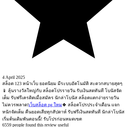
4 April 2025
สล็อต 123 หน้าเว็บ ยอดนิยม มีระบบอัตโนมัติ สะดวกสบายสุดๆ
📱 ลุ้นรางวัลใหญ่กับ สล็อตโปรรายวัน รับเงินสดทันที โบนัสจัด
เต็ม รับฟรีเครดิตเมื่อสมัคร นักล่าโบนัส สล็อตแตกง่ายรายวัน
ไม่ควรพลาด!
เว็บสล็อต pg ใหม
🍀 สล็อตโปรประจำเดือน แจก
หนักจัดเต็ม คืนยอดเสียทุกสัปดาห์ รับฟรีเงินสดทันที นักล่าโบนัส
เริ่มต้นเดิมพันตอนนี้! รับโปรก่อนหมดเขต
6559 people found this review useful