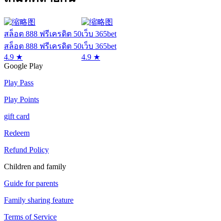
สล็อต 888 ฟรีเครดิต 50
เว็บ 365bet
สล็อต 888 ฟรีเครดิต 50
เว็บ 365bet
4.9 ★
4.9 ★
Google Play
Play Pass
Play Points
gift card
Redeem
Refund Policy
Children and family
Guide for parents
Family sharing feature
Terms of Service