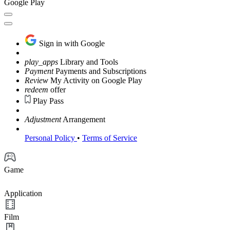
Google Play
Sign in with Google
play_apps
Library and Tools
Payment
Payments and Subscriptions
Review
My Activity on Google Play
redeem
offer
Play Pass
Adjustment
Arrangement
Personal Policy
•
Terms of Service
Game
Application
Film