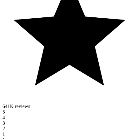
641K reviews
5
4
3
2
1