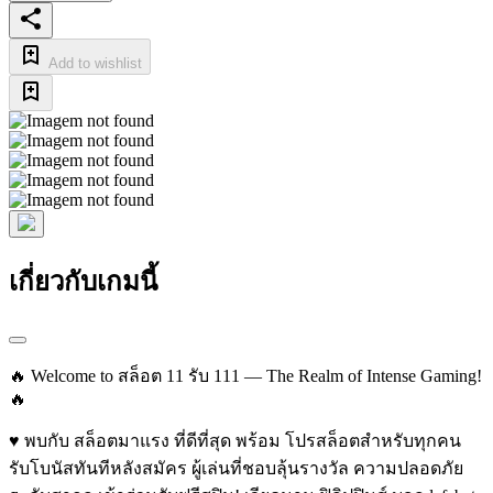
Add to wishlist
เกี่ยวกับเกมนี้
🔥 Welcome to สล็อต 11 รับ 111 — The Realm of Intense Gaming!
🔥
♥️ พบกับ สล็อตมาแรง ที่ดีที่สุด พร้อม โปรสล็อตสำหรับทุกคน
รับโบนัสทันทีหลังสมัคร ผู้เล่นที่ชอบลุ้นรางวัล ความปลอดภัย