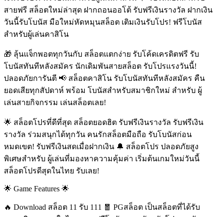
สายฟรี สล็อตใหม่ล่าสุด ฝากถอนออโต้ รับฟรีเงินรางวัล ฝากเงิน
วันนี้รับโบนัส มือใหม่หัดหมุนสล็อต เติมเงินรับโปร! ฟรีโบนัส
สำหรับผู้เล่นคาสิโน
🎁 ลุ้นแจ็กพอตทุกวันกับ สล็อตแตกง่าย รับโค้ดเครดิตฟรี รับ
โบนัสทันทีหลังสมัคร นักเดิมพันสายสล็อต รับโปรแรงวันนี้!
ปลอดภัยการันตี 📢 สล็อตคาสิโน รับโบนัสทันทีหลังสมัคร คืน
ยอดเสียทุกสัปดาห์ พร้อม โบนัสสำหรับสมาชิกใหม่ สำหรับ ผู้
เล่นสายกิจกรรม เล่นสล็อตเลย!
🌟 สล็อตโปรที่ดีที่สุด สล็อตยอดฮิต รับฟรีเงินรางวัล รับฟรีเงิน
รางวัล ร่วมสนุกได้ทุกวัน คนรักสล็อตมือถือ รับโบนัสก่อน
หมดเขต! รับฟรีเงินสดเมื่อฝากเงิน 🔔 สล็อตโปร ปลอดภัยสูง
พิเศษสำหรับ ผู้เล่นที่มองหาความคุ้มค่า เริ่มต้นเกมใหม่วันนี้
สล็อตโปรดีสุดในไทย รับเลย!
🌟 Game Features 🌟
🔥 Download สล็อต 11 รับ 111 🧧 PGสล็อต เป็นสล็อตที่ได้รับ