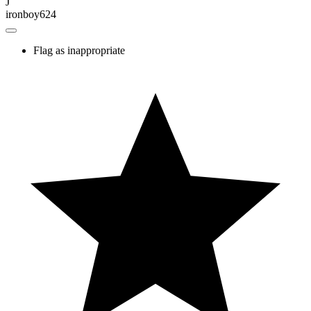
J
ironboy624
Flag as inappropriate