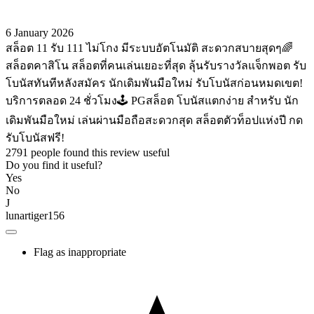
6 January 2026
สล็อต 11 รับ 111 ไม่โกง มีระบบอัตโนมัติ สะดวกสบายสุดๆ🌈
สล็อตคาสิโน สล็อตที่คนเล่นเยอะที่สุด ลุ้นรับรางวัลแจ็กพอต รับ
โบนัสทันทีหลังสมัคร นักเดิมพันมือใหม่ รับโบนัสก่อนหมดเขต!
บริการตลอด 24 ชั่วโมง🕹️ PGสล็อต โบนัสแตกง่าย สำหรับ นัก
เดิมพันมือใหม่ เล่นผ่านมือถือสะดวกสุด สล็อตตัวท็อปแห่งปี กด
รับโบนัสฟรี!
2791 people found this review useful
Do you find it useful?
Yes
No
J
lunartiger156
Flag as inappropriate