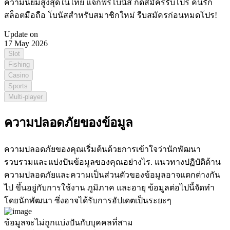
ความนิยมสูงสุดในไทย แจกฟรีโบนัส กดสมัครรับโปร คนรัก
สล็อตมือถือ โบนัสสำหรับสมาชิกใหม่ รีบสมัครก่อนหมดโปร!
Update on
17 May 2026
Slot
Fishing
Casino
Sports
Multi-player
ความปลอดภัยของข้อมูล
ความปลอดภัยของคุณเริ่มต้นด้วยการเข้าใจว่านักพัฒนา
รวบรวมและแบ่งปันข้อมูลของคุณอย่างไร.
แนวทางปฏิบัติด้าน
ความปลอดภัยและความเป็นส่วนตัวของข้อมูลอาจแตกต่างกัน
ไป ขึ้นอยู่กับการใช้งาน ภูมิภาค และอายุ
ข้อมูลต่อไปนี้จัดทำ
โดยนักพัฒนา ซึ่งอาจได้รับการอัปเดตเป็นระยะๆ
ข้อมูลจะไม่ถูกแบ่งปันกับบุคคลที่สาม