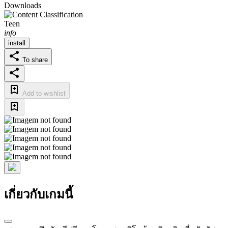
Downloads
Teen
info
install
To share
Add to wishlist
เกี่ยวกับเกมนี้