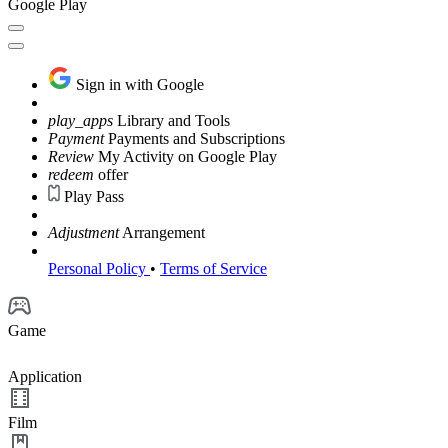
Google Play
Sign in with Google
play_apps
Library and Tools
Payment
Payments and Subscriptions
Review
My Activity on Google Play
redeem
offer
Play Pass
Adjustment
Arrangement
Personal Policy
•
Terms of Service
Game
Application
Film