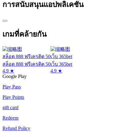
การสนับสนุนแอปพลิเคชัน
เกมที่คล้ายกัน
สล็อต 888 ฟรีเครดิต 50
เว็บ 365bet
สล็อต 888 ฟรีเครดิต 50
เว็บ 365bet
4.9 ★
4.9 ★
Google Play
Play Pass
Play Points
gift card
Redeem
Refund Policy