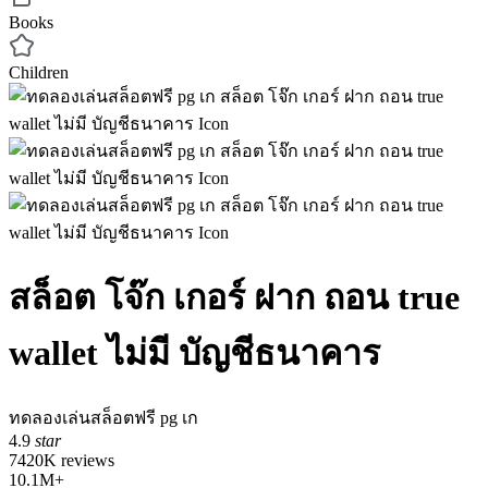
Books
Children
สล็อต โจ๊ก เกอร์ ฝาก ถอน true
wallet ไม่มี บัญชีธนาคาร
ทดลองเล่นสล็อตฟรี pg เก
4.9
star
7420K reviews
10.1M+