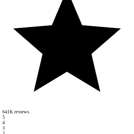
641K reviews
5
4
3
2