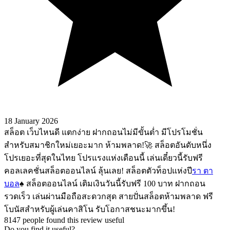
18 January 2026
สล็อต เว็บไหนดี แตกง่าย ฝากถอนไม่มีขั้นต่ำ มีโปรโมชั่น
สำหรับสมาชิกใหม่เยอะมาก ห้ามพลาด!🚀 สล็อตอันดับหนึ่ง
โปรเยอะที่สุดในไทย โปรแรงแห่งเดือนนี้ เล่นเดี๋ยวนี้รับฟรี
คอลเลคชั่นสล็อตออนไลน์ ลุ้นเลย! สล็อตตัวท็อปแห่งปี
รา ตา
บอล
♠️ สล็อตออนไลน์ เติมเงินวันนี้รับฟรี 100 บาท ฝากถอน
รวดเร็ว เล่นผ่านมือถือสะดวกสุด สายปั่นสล็อตห้ามพลาด ฟรี
โบนัสสำหรับผู้เล่นคาสิโน รับโอกาสชนะมากขึ้น!
8147 people found this review useful
Do you find it useful?