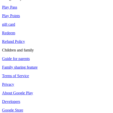
Play Pass
Play Points
gift card
Redeem
Refund Policy
Children and family
Guide for parents
Family sharing feature
Terms of Service
Privacy
About Google Play
Developers
Google Store