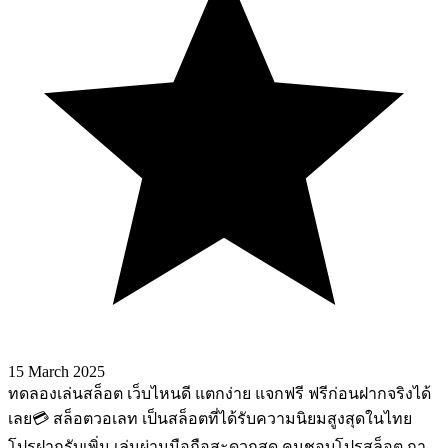
15 March 2025
ทดลองเล่นสล็อต เว็บไหนดี แตกง่าย แจกฟรี ฟรีก่อนฝากจริงได้
เลย💳 สล็อตวอเลท เป็นสล็อตที่ได้รับความนิยมสูงสุดในไทย
โปรฝากรับเพิ่ม เล่นผ่านมือถือสะดวกสุด คนชอบโปรสล็อต กา