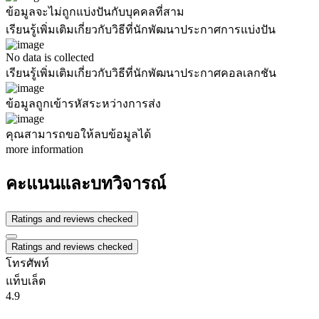
ข้อมูลจะไม่ถูกแบ่งปันกับบุคคลที่สาม
เรียนรู้เพิ่มเติมเกี่ยวกับวิธีที่นักพัฒนาประกาศการแบ่งปัน
No data is collected
เรียนรู้เพิ่มเติมเกี่ยวกับวิธีที่นักพัฒนาประกาศคอลเลกชัน
ข้อมูลถูกเข้ารหัสระหว่างการส่ง
คุณสามารถขอให้ลบข้อมูลได้
more information
คะแนนและบทวิจารณ์
Ratings and reviews checked
Ratings and reviews checked
โทรศัพท์
แท็บเล็ต
4.9