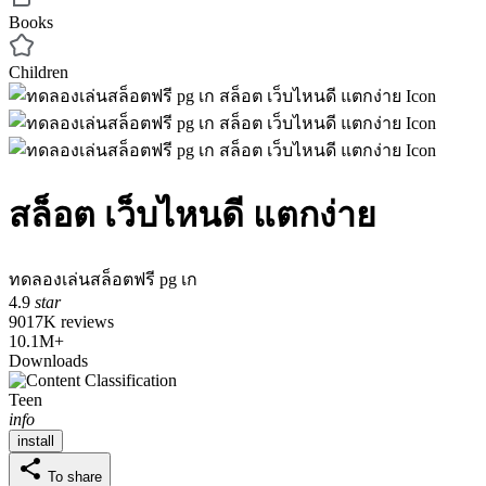
Books
Children
สล็อต เว็บไหนดี แตกง่าย
ทดลองเล่นสล็อตฟรี pg เก
4.9
star
9017K reviews
10.1M+
Downloads
Teen
info
install
To share