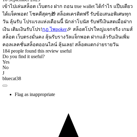
เข้าไปเล่นสล็อต เว็บตรง ฝาก ถอน true wallet ได้กำไร แป๊บเดียว
ได้แจ็คพอต! โชคดีสุดๆ🎁 สล็อตเครดิตฟรี รับข้อเสนอพิเศษทุก
วัน ลุ้นรับ โปรแรงแห่งเดือนนี้ นักล่าโบนัส รับฟรีเงินสดเมื่อฝาก
เงิน เติมเงินรับโปร!
กฎ ไพpoker
🎉 สล็อตโปรใหญ่แจกจริง เกมส์
สล็อต เว็บตรงมั่นคง ลุ้นรับรางวัลแจ็กพอต ฝากแล้วรับเงินเพิ่ม
คอลเลคชั่นสล็อตออนไลน์ ลุ้นเลย! สล็อตแตกง่ายรายวัน
184 people found this review useful
Do you find it useful?
Yes
No
J
bluecat38
Flag as inappropriate