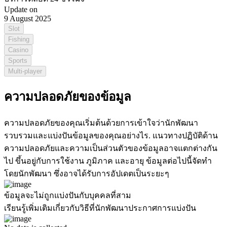
Update on
9 August 2025
Slot
Fishing
Casino
Sports
Multi-player
ความปลอดภัยของข้อมูล
ความปลอดภัยของคุณเริ่มต้นด้วยการเข้าใจว่านักพัฒนา
รวบรวมและแบ่งปันข้อมูลของคุณอย่างไร.
แนวทางปฏิบัติด้าน
ความปลอดภัยและความเป็นส่วนตัวของข้อมูลอาจแตกต่างกัน
ไป ขึ้นอยู่กับการใช้งาน ภูมิภาค และอายุ
ข้อมูลต่อไปนี้จัดทำ
โดยนักพัฒนา ซึ่งอาจได้รับการอัปเดตเป็นระยะๆ
ข้อมูลจะไม่ถูกแบ่งปันกับบุคคลที่สาม
เรียนรู้เพิ่มเติมเกี่ยวกับวิธีที่นักพัฒนาประกาศการแบ่งปัน