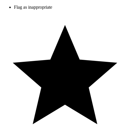
Flag as inappropriate