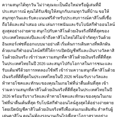
ความสนุกได้ทุกวัน ไม่ว่าคุณจะเป็นมือใหม่หรือผู้เล่นที่มี
ประสบการณ์ คุณได้รับเชิญให้สนุกกับเกมทุกวันที่บ้าน ขอให้
สนุกทุกวันและรับคะแนนฟรีสำหรับประสบการณ์คาสิโนที่เชื่อ
ถือได้และสม่ำเสมอ เล่น เล่นการพนันและรับโบนัสกีฬาออนไลน์
สูงสุดอย่างง่ายดาย สนุกไปกับคาสิโนด้วยเงินจริงที่ดีที่สุดของ
ประเทศไทยแห่งปีและเข้าถึงคาสิโนไทยได้ไม่จำกัดทุกวันด้วย
อินเทอร์เฟซที่ออกแบบมาอย่างดี เริ่มต้นการเดินทางที่พลิกผัน
ด้วยเกมกีฬาออนไลน์ฟรีที่ให้การเปิดบัญชีฟรีและเงินรางวัลคาสิ
โนด้วยเงินจริง เข้าร่วมความสนุกที่คาสิโนด้วยเงินจริงที่ดีที่สุด
ในประเทศไทยในปี 2026 และสนุกไปกับโอกาสในการชนะและ
รับแต้มฟรีด้วยการทดลองใช้ฟรี เข้าร่วมความสนุกที่คาสิโนด้วย
เงินจริงที่ดีที่สุดในประเทศไทยในปี 2026 พร้อมรับรางวัลและ
ท้าทายโชคและทักษะของคุณในเกมไพ่ที่น่าตื่นเต้นที่สุด เข้า
ร่วมความสนุกที่คาสิโนด้วยเงินจริงที่ดีที่สุดในประเทศไทยในปี
2026 พร้อมรับรางวัลและท้าทายโชคและทักษะของคุณในเกม
ไพ่ที่น่าตื่นเต้นที่สุด รับโบนัสกีฬาออนไลน์สูงสุดได้อย่างง่ายดาย
โดยเปิดบัญชีคาสิโนด้วยเงินจริงฟรีเพื่อเล่นเกมเดิมพัน สำหรับผู้
เล่นคาสิโน คุณไม่ต้องรอนานเกินไปเพื่อหาโอกาสรวยอย่าง