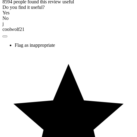
8594 people found this review useful
Do you find it useful?
Yes
No
j
coolwolf21
Flag as inappropriate