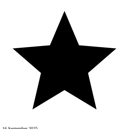
16 September 2025