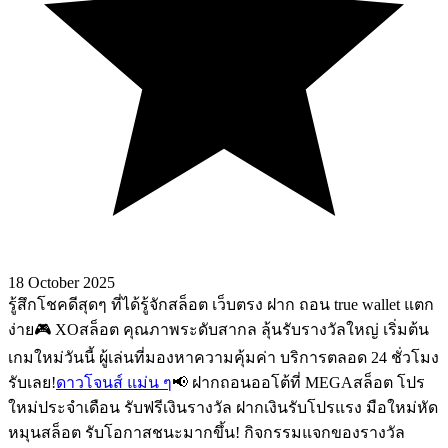
18 October 2025
รู้สึกโชคดีสุดๆ ที่ได้รู้จักสล็อต เว็บตรง ฝาก ถอน true wallet แตก
ง่าย🎮 XOสล็อต คุณภาพระดับสากล ลุ้นรับรางวัลใหญ่ เริ่มต้น
เกมใหม่วันนี้ ผู้เล่นที่มองหาความคุ้มค่า บริการตลอด 24 ชั่วโมง
รับเลย!
ดาวโจนส์ แม่น ๆ
📢 ฝากถอนออโต้ที่ MEGAสล็อต โปร
ใหม่ประจำเดือน รับฟรีเงินรางวัล ฝากเงินรับโปรแรง มือใหม่หัด
หมุนสล็อต รับโอกาสชนะมากขึ้น! กิจกรรมแจกของรางวัล