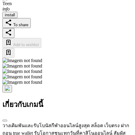
Teen
info
install
To share
Add to wishlist
เกี่ยวกับเกมนี้
วางเดิมพันและรับโบนัสกีฬาออนไลน์สูงสุด สล็อต เว็บตรง ฝาก
ถอน true wallet รับโอกาสชนะทุกวันที่คาสิโนออนไลน์ สัมผัส