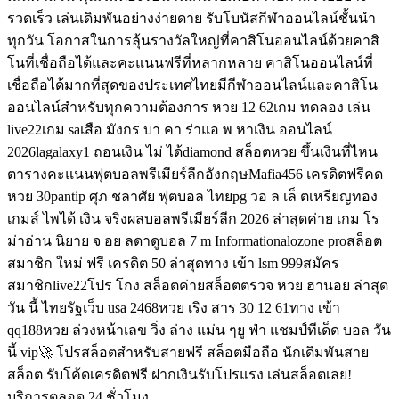
รวดเร็ว เล่นเดิมพันอย่างง่ายดาย รับโบนัสกีฬาออนไลน์ชั้นนำ
ทุกวัน โอกาสในการลุ้นรางวัลใหญ่ที่คาสิโนออนไลน์ด้วยคาสิ
โนที่เชื่อถือได้และคะแนนฟรีที่หลากหลาย คาสิโนออนไลน์ที่
เชื่อถือได้มากที่สุดของประเทศไทยมีกีฬาออนไลน์และคาสิโน
ออนไลน์สำหรับทุกความต้องการ หวย 12 62เกม ทดลอง เล่น
live22เกม saเสือ มังกร บา คา ร่าแอ พ หาเงิน ออนไลน์
2026lagalaxy1 ถอนเงิน ไม่ ได้diamond สล็อตหวย ขึ้นเงินที่ไหน
ตารางคะแนนฟุตบอลพรีเมียร์ลีกอังกฤษMafia456 เครดิตฟรีคด
หวย 30pantip ศุภ ชลาศัย ฟุตบอล ไทยpg วอ ล เล็ ตเหรียญทอง
เกมส์ ไพได้ เงิน จริงผลบอลพรีเมียร์ลีก 2026 ล่าสุดค่าย เกม โร
ม่าอ่าน นิยาย จ อย ลดาดูบอล 7 m Informationalozone proสล็อต
สมาชิก ใหม่ ฟรี เครดิต 50 ล่าสุดทาง เข้า lsm 999สมัคร
สมาชิกlive22โปร โกง สล็อตค่ายสล็อตตรวจ หวย ฮานอย ล่าสุด
วัน นี้ ไทยรัฐเว็บ usa 2468หวย เริง สาร 30 12 61ทาง เข้า
qq188หวย ล่วงหน้าเลข วิ่ง ล่าง แม่น ๆยู ฟ่า แชมป์ทีเด็ด บอล วัน
นี้ vip🚀 โปรสล็อตสำหรับสายฟรี สล็อตมือถือ นักเดิมพันสาย
สล็อต รับโค้ดเครดิตฟรี ฝากเงินรับโปรแรง เล่นสล็อตเลย!
บริการตลอด 24 ชั่วโมง