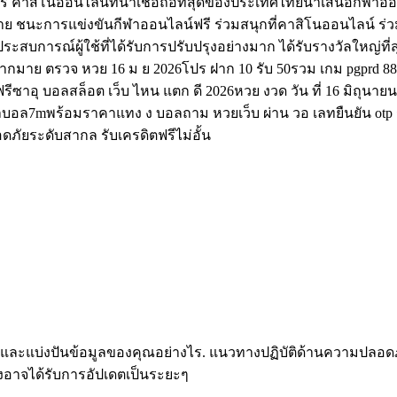
 คาสิโนออนไลน์ที่น่าเชื่อถือที่สุดของประเทศไทยนำเสนอกีฬ
มาย ชนะการแข่งขันกีฬาออนไลน์ฟรี ร่วมสนุกที่คาสิโนออนไลน์ ร่วมส
ระสบการณ์ผู้ใช้ที่ได้รับการปรับปรุงอย่างมาก ได้รับรางวัลใหญ่ท
รีมากมาย ตรวจ หวย 16 ม ย 2026โปร ฝาก 10 รับ 50รวม เกม pgprd 888
ีซาอุ บอลสล็อต เว็บ ไหน แตก ดี 2026หวย งวด วัน ที่ 16 มิถุนายน
อตผลบอล7mพร้อมราคาแทง ง บอลถาม หวยเว็บ ผ่าน วอ เลทยืนยัน otp รั
ภัยระดับสากล รับเครดิตฟรีไม่อั้น
และแบ่งปันข้อมูลของคุณอย่างไร.
แนวทางปฏิบัติด้านความปลอดภั
่งอาจได้รับการอัปเดตเป็นระยะๆ