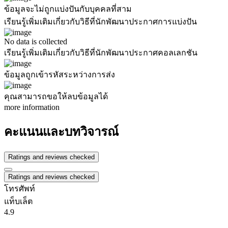
ข้อมูลจะไม่ถูกแบ่งปันกับบุคคลที่สาม
เรียนรู้เพิ่มเติมเกี่ยวกับวิธีที่นักพัฒนาประกาศการแบ่งปัน
No data is collected
เรียนรู้เพิ่มเติมเกี่ยวกับวิธีที่นักพัฒนาประกาศคอลเลกชัน
ข้อมูลถูกเข้ารหัสระหว่างการส่ง
คุณสามารถขอให้ลบข้อมูลได้
more information
คะแนนและบทวิจารณ์
Ratings and reviews checked
Ratings and reviews checked
โทรศัพท์
แท็บเล็ต
4.9