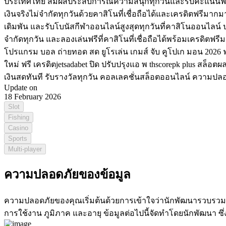
ประเทศไทย สัมผัสประสบการณ์ความสนุกทุกวันและรับคะแนนฟรี
เงินจริงไม่จำกัดทุกวันด้วยคาสิโนที่เชื่อถือได้และเครดิตฟรีมาก
เดิมพัน และรับโบนัสกีฬาออนไลน์สูงสุดทุกวันที่คาสิโนออนไลน์ ป
จำกัดทุกวัน และลองเล่นฟรีที่คาสิโนที่เชื่อถือได้พร้อมเครดิตฟ
โปรแกรม บอล ถ่ายทอด สด ยูโรเล่น เกมส์ จับ คูโปเก มอน 2026 ฟร
ใหม่ ฟรี เครดิตjetsadabet ปิด ปรับปรุงแอ พ thscorepk plus สล็
เงินสดทันที รับรางวัลทุกวัน คอลเลคชั่นสล็อตออนไลน์ ความปลอด
Update on
18 February 2026
Slot
Fishing
Casino
Sports
Multi-player
ความปลอดภัยของข้อมูล
ความปลอดภัยของคุณเริ่มต้นด้วยการเข้าใจว่านักพัฒนารวบรวม
การใช้งาน ภูมิภาค และอายุ
ข้อมูลต่อไปนี้จัดทำโดยนักพัฒนา ซึ