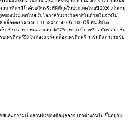
าออนไลน์และคาสิโนออนไลน์สำหรับทุกความต้องการ โอกาสชนะ
นุกที่คาสิโนด้วยเงินจริงที่ดีที่สุดในประเทศไทยปี 2026 เล่นเกม
ี่สุดของประเทศไทย รับโอกาสรับรางวัลคาสิโนด้วยเงินจริงไม่
 สล็อตตรวจ หวย 1 11 58ฝาก 500 รับ 1000วิธี ฟัน สิงโต
เซ็กซี่ บาคาร่า ทดลองเล่นufa777m ทาง เข้าlive22 สมัคร สมาชิก
บเครดิตฟรี50 ไม่ต้องแชร์♦️ สล็อตเครดิตฟรี การันตีแตกง่าย รับ
ยและความเป็นส่วนตัวของข้อมูลอาจแตกต่างกันไป ขึ้นอยู่กับ