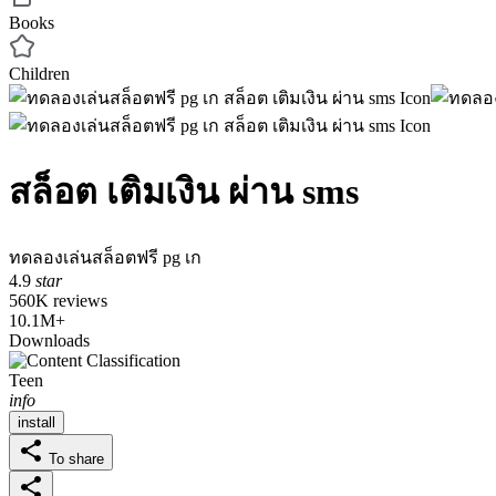
Books
Children
สล็อต เติมเงิน ผ่าน sms
ทดลองเล่นสล็อตฟรี pg เก
4.9
star
560K reviews
10.1M+
Downloads
Teen
info
install
To share