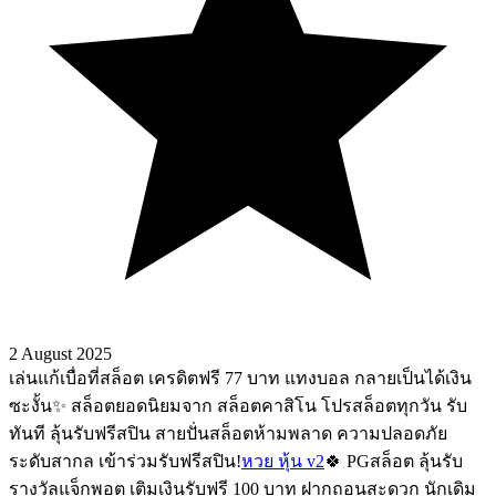
2 August 2025
เล่นแก้เบื่อที่สล็อต เครดิตฟรี 77 บาท แทงบอล กลายเป็นได้เงิน
ซะงั้น✨ สล็อตยอดนิยมจาก สล็อตคาสิโน โปรสล็อตทุกวัน รับ
ทันที ลุ้นรับฟรีสปิน สายปั่นสล็อตห้ามพลาด ความปลอดภัย
ระดับสากล เข้าร่วมรับฟรีสปิน!
หวย หุ้น v2
🍀 PGสล็อต ลุ้นรับ
รางวัลแจ็กพอต เติมเงินรับฟรี 100 บาท ฝากถอนสะดวก นักเดิม