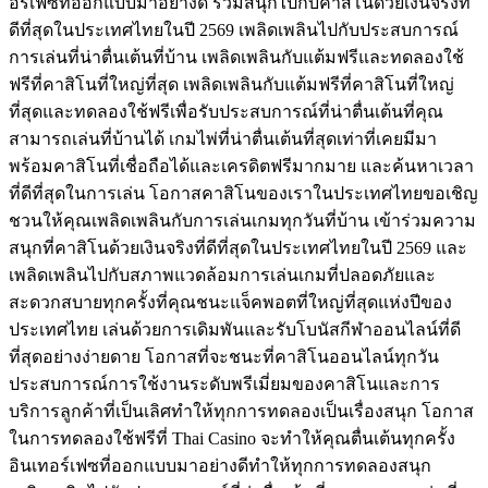
อร์เฟซที่ออกแบบมาอย่างดี ร่วมสนุกไปกับคาสิโนด้วยเงินจริงที่
ดีที่สุดในประเทศไทยในปี 2569 เพลิดเพลินไปกับประสบการณ์
การเล่นที่น่าตื่นเต้นที่บ้าน เพลิดเพลินกับแต้มฟรีและทดลองใช้
ฟรีที่คาสิโนที่ใหญ่ที่สุด เพลิดเพลินกับแต้มฟรีที่คาสิโนที่ใหญ่
ที่สุดและทดลองใช้ฟรีเพื่อรับประสบการณ์ที่น่าตื่นเต้นที่คุณ
สามารถเล่นที่บ้านได้ เกมไพ่ที่น่าตื่นเต้นที่สุดเท่าที่เคยมีมา
พร้อมคาสิโนที่เชื่อถือได้และเครดิตฟรีมากมาย และค้นหาเวลา
ที่ดีที่สุดในการเล่น โอกาสคาสิโนของเราในประเทศไทยขอเชิญ
ชวนให้คุณเพลิดเพลินกับการเล่นเกมทุกวันที่บ้าน เข้าร่วมความ
สนุกที่คาสิโนด้วยเงินจริงที่ดีที่สุดในประเทศไทยในปี 2569 และ
เพลิดเพลินไปกับสภาพแวดล้อมการเล่นเกมที่ปลอดภัยและ
สะดวกสบายทุกครั้งที่คุณชนะแจ็คพอตที่ใหญ่ที่สุดแห่งปีของ
ประเทศไทย เล่นด้วยการเดิมพันและรับโบนัสกีฬาออนไลน์ที่ดี
ที่สุดอย่างง่ายดาย โอกาสที่จะชนะที่คาสิโนออนไลน์ทุกวัน
ประสบการณ์การใช้งานระดับพรีเมี่ยมของคาสิโนและการ
บริการลูกค้าที่เป็นเลิศทำให้ทุกการทดลองเป็นเรื่องสนุก โอกาส
ในการทดลองใช้ฟรีที่ Thai Casino จะทำให้คุณตื่นเต้นทุกครั้ง
อินเทอร์เฟซที่ออกแบบมาอย่างดีทำให้ทุกการทดลองสนุก