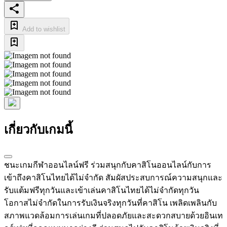
Add to wishlist
เกี่ยวกับเกมนี้
ชนะเกมกีฬาออนไลน์ฟรี ร่วมสนุกกับคาสิโนออนไลน์กับการ
เข้าถึงคาสิโนไทยได้ไม่จำกัด สัมผัสประสบการณ์ความสนุกและ
รับแต้มฟรีทุกวันและเข้าเล่นคาสิโนไทยได้ไม่จำกัดทุกวัน
โอกาสไม่จำกัดในการรับเงินจริงทุกวันที่คาสิโน เพลิดเพลินกับ
สภาพแวดล้อมการเล่นเกมที่ปลอดภัยและสะดวกสบายด้วยอินเท