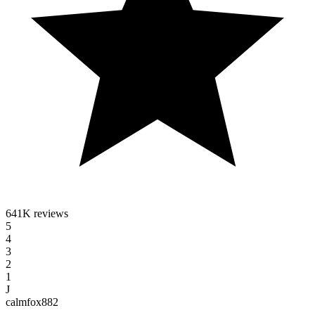
641K reviews
5
4
3
2
1
J
calmfox882