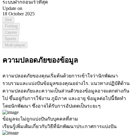
ระบบฝากถอนเร็วที่สุด
Update on
18 October 2025
Slot
Fishing
Casino
Sports
Multi-player
ความปลอดภัยของข้อมูล
ความปลอดภัยของคุณเริ่มต้นด้วยการเข้าใจว่านักพัฒนา
รวบรวมและแบ่งปันข้อมูลของคุณอย่างไร.
แนวทางปฏิบัติด้าน
ความปลอดภัยและความเป็นส่วนตัวของข้อมูลอาจแตกต่างกัน
ไป ขึ้นอยู่กับการใช้งาน ภูมิภาค และอายุ
ข้อมูลต่อไปนี้จัดทำ
โดยนักพัฒนา ซึ่งอาจได้รับการอัปเดตเป็นระยะๆ
ข้อมูลจะไม่ถูกแบ่งปันกับบุคคลที่สาม
เรียนรู้เพิ่มเติมเกี่ยวกับวิธีที่นักพัฒนาประกาศการแบ่งปัน