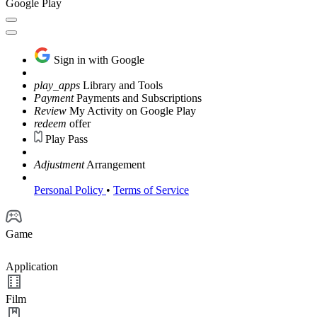
Google Play
Sign in with Google
play_apps
Library and Tools
Payment
Payments and Subscriptions
Review
My Activity on Google Play
redeem
offer
Play Pass
Adjustment
Arrangement
Personal Policy
•
Terms of Service
Game
Application
Film