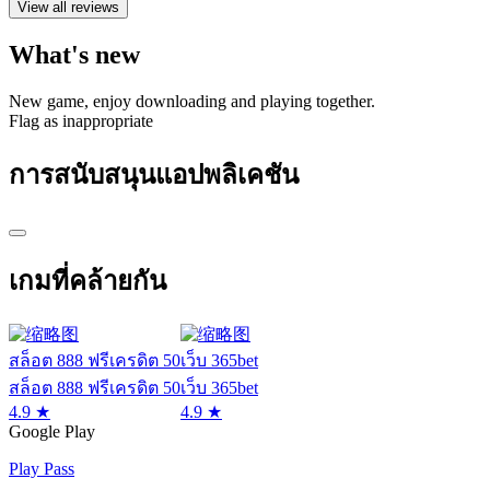
View all reviews
What's new
New game, enjoy downloading and playing together.
Flag as inappropriate
การสนับสนุนแอปพลิเคชัน
เกมที่คล้ายกัน
สล็อต 888 ฟรีเครดิต 50
เว็บ 365bet
สล็อต 888 ฟรีเครดิต 50
เว็บ 365bet
4.9 ★
4.9 ★
Google Play
Play Pass