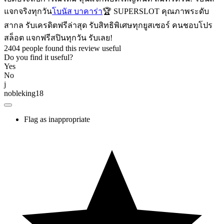
แจกจริงทุกวัน
โบนัส บาคาร่า
🏆 SUPERSLOT คุณภาพระดับ
สากล รับเครดิตฟรีล่าสุด รับสิทธิพิเศษทุกยูสเซอร์ คนชอบโปร
สล็อต แจกฟรีสปินทุกวัน รับเลย!
2404 people found this review useful
Do you find it useful?
Yes
No
j
nobleking18
Flag as inappropriate