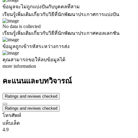
ข้อมูลจะไม่ถูกแบ่งปันกับบุคคลที่สาม
เรียนรู้เพิ่มเติมเกี่ยวกับวิธีที่นักพัฒนาประกาศการแบ่งปัน
No data is collected
เรียนรู้เพิ่มเติมเกี่ยวกับวิธีที่นักพัฒนาประกาศคอลเลกชัน
ข้อมูลถูกเข้ารหัสระหว่างการส่ง
คุณสามารถขอให้ลบข้อมูลได้
more information
คะแนนและบทวิจารณ์
Ratings and reviews checked
Ratings and reviews checked
โทรศัพท์
แท็บเล็ต
4.9