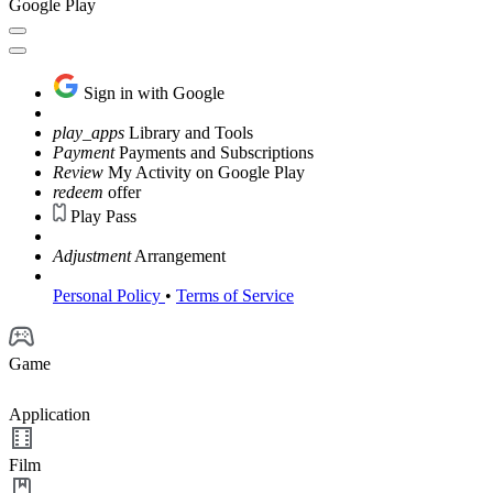
Google Play
Sign in with Google
play_apps
Library and Tools
Payment
Payments and Subscriptions
Review
My Activity on Google Play
redeem
offer
Play Pass
Adjustment
Arrangement
Personal Policy
•
Terms of Service
Game
Application
Film