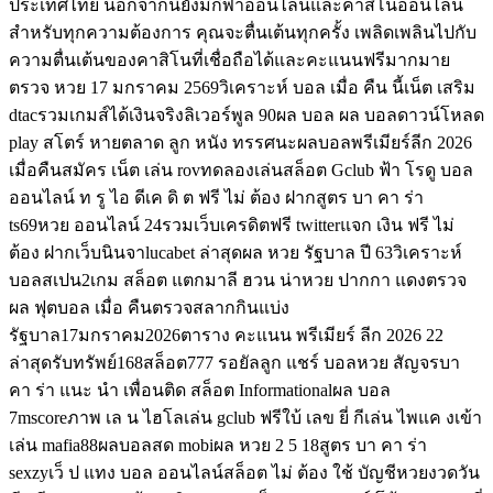
ประเทศไทย นอกจากนี้ยังมีกีฬาออนไลน์และคาสิโนออนไลน์
สำหรับทุกความต้องการ คุณจะตื่นเต้นทุกครั้ง เพลิดเพลินไปกับ
ความตื่นเต้นของคาสิโนที่เชื่อถือได้และคะแนนฟรีมากมาย
ตรวจ หวย 17 มกราคม 2569วิเคราะห์ บอล เมื่อ คืน นี้เน็ต เสริม
dtacรวมเกมส์ได้เงินจริงลิเวอร์พูล 90ผล บอล ผล บอลดาวน์โหลด
play สโตร์ หายตลาด ลูก หนัง ทรรศนะผลบอลพรีเมียร์ลีก 2026
เมื่อคืนสมัคร เน็ต เล่น rovทดลองเล่นสล็อต Gclub ฟ้า โรดู บอล
ออนไลน์ ท รู ไอ ดีเค ดิ ต ฟรี ไม่ ต้อง ฝากสูตร บา คา ร่า
ts69หวย ออนไลน์ 24รวมเว็บเครดิตฟรี twitterแจก เงิน ฟรี ไม่
ต้อง ฝากเว็บนินจาlucabet ล่าสุดผล หวย รัฐบาล ปี 63วิเคราะห์
บอลสเปน2เกม สล็อต แตกมาลี ฮวน น่าหวย ปากกา แดงตรวจ
ผล ฟุตบอล เมื่อ คืนตรวจสลากกินแบ่ง
รัฐบาล17มกราคม2026ตาราง คะแนน พรีเมียร์ ลีก 2026 22
ล่าสุดรับทรัพย์168สล็อต777 รอยัลลูก แชร์ บอลหวย สัญจรบา
คา ร่า แนะ นํา เพื่อนติด สล็อต Informationalผล บอล
7mscoreภาพ เล น ไฮโลเล่น gclub ฟรีใบ้ เลข ยี่ กีเล่น ไพแค งเข้า
เล่น mafia88ผลบอลสด mobiผล หวย 2 5 18สูตร บา คา ร่า
sexzyเว็ ป แทง บอล ออนไลน์สล็อต ไม่ ต้อง ใช้ บัญชีหวยงวดวัน