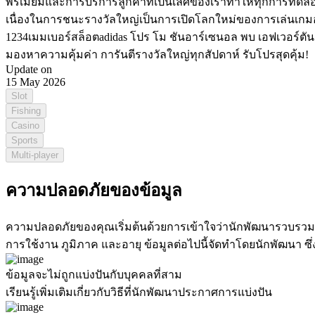
พรีเมี่ยมและการบริการลูกค้าที่เป็นเลิศของเราทำให้ทุกการทดล
เนื่องในการชนะรางวัลใหญ่เป็นการเปิดโลกใหม่ของการเล่นเกมออนไลน
1234เมมเบอร์สล็อตadidas โปร โม ชันอาร์เซนอล พบ เอฟเวอร์ตันแนว
มองหาความคุ้มค่า การันตีรางวัลใหญ่ทุกสัปดาห์ รับโปรสุดคุ้ม!
Update on
15 May 2026
Slot
Fishing
Casino
Sports
Multi-player
ความปลอดภัยของข้อมูล
ความปลอดภัยของคุณเริ่มต้นด้วยการเข้าใจว่านักพัฒนารวบรวม
การใช้งาน ภูมิภาค และอายุ
ข้อมูลต่อไปนี้จัดทำโดยนักพัฒนา ซึ
ข้อมูลจะไม่ถูกแบ่งปันกับบุคคลที่สาม
เรียนรู้เพิ่มเติมเกี่ยวกับวิธีที่นักพัฒนาประกาศการแบ่งปัน