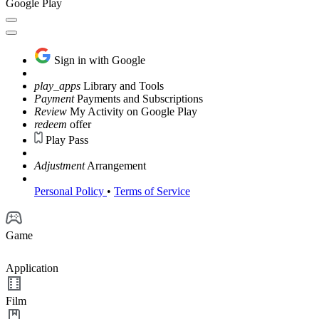
Google Play
Sign in with Google
play_apps
Library and Tools
Payment
Payments and Subscriptions
Review
My Activity on Google Play
redeem
offer
Play Pass
Adjustment
Arrangement
Personal Policy
•
Terms of Service
Game
Application
Film