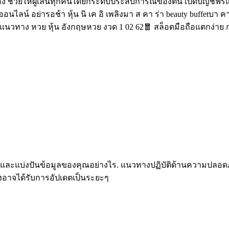
อง ช่วยให้ผู้เล่นทุกคนได้ยกระดับประสบการณ์ของตน เปิดบัญชีฟร
์ อย่ารอช้า หุ้น นิ เค อิ เพลิงมา ส คา ร่า beauty buffetบา คา 
ทาง หวย หุ้น อังกฤษหวย งวด 1 02 62🧧 สล็อตมือถือแตกง่าย การันต
และแบ่งปันข้อมูลของคุณอย่างไร.
แนวทางปฏิบัติด้านความปลอดภั
่งอาจได้รับการอัปเดตเป็นระยะๆ