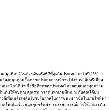
สนุกที่คาสิโนด้วยเงินจริงที่ดีที่สุดในประเทศไทยในปี 2569
รื่องสนุกทุกครั้งเพราะประสบการณ์การใช้งานระดับพรีเมี่ยม
โนออนไลน์ที่น่าเชื่อถือที่สุดของประเทศไทยตอบสนองทุกความ
ตื่นเต้นให้กับคุณ คุณสามารถค้นหาเกมที่เหมาะกับคุณได้บน
างดีเพื่อเพลิดเพลินไปกับโอกาสในการชนะมากขึ้นในเกมไพ่ที่น่า
นเกมคาสิโนเป็นเรื่องสนุกทุกครั้งเพราะประสบการณ์การใช้งานระดับ