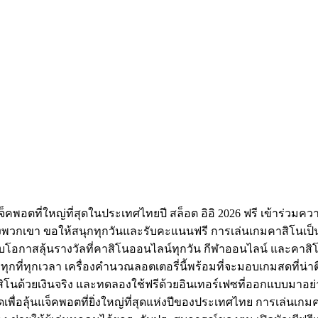
คพอตที่ใหญ่ที่สุดในประเทศไทยปี สล็อต อิอิ 2026 ฟรี เข้าร่วมความ
พวกเขา ขอให้สนุกทุกวันและรับคะแนนฟรี การเล่นเกมคาสิโนเป็นเ
บโอกาสลุ้นรางวัลที่คาสิโนออนไลน์ทุกวัน กีฬาออนไลน์ และคาสิ
ที่ทุกเวลา เครื่องคำนวณลอตเตอรี่นี้พร้อมที่จะมอบเกมสดที่น่า
สิโนด้วยเงินจริง และทดลองใช้ฟรีด้วยอินเทอร์เฟซที่ออกแบบมาอย่
ี่สุดเพื่อลุ้นแจ็คพอตที่ยิ่งใหญ่ที่สุดแห่งปีของประเทศไทย การเล่