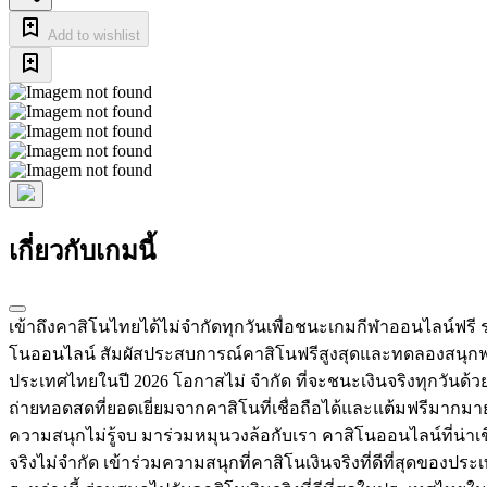
Add to wishlist
เกี่ยวกับเกมนี้
เข้าถึงคาสิโนไทยได้ไม่จำกัดทุกวันเพื่อชนะเกมกีฬาออนไลน์ฟร
โนออนไลน์ สัมผัสประสบการณ์คาสิโนฟรีสูงสุดและทดลองสนุกฟรีได้ท
ประเทศไทยในปี 2026 โอกาสไม่ จำกัด ที่จะชนะเงินจริงทุกวันด้ว
ถ่ายทอดสดที่ยอดเยี่ยมจากคาสิโนที่เชื่อถือได้และแต้มฟรีมากมา
ความสนุกไม่รู้จบ มาร่วมหมุนวงล้อกับเรา คาสิโนออนไลน์ที่น่
จริงไม่จำกัด เข้าร่วมความสนุกที่คาสิโนเงินจริงที่ดีที่สุดของป