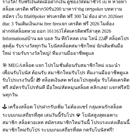
รางวัล! รับฟรีเงินสดเมื่อฝากเงิน ดูช่อง3สดมาชัวร์ เบ ท หวยหา
สล็อต เครดิต ฟรีฝาก50รับ200 บาคาร่าbg เทๆpoker บทความ
สมัคร เว็บ fifa69poker ฟรเครดิต ฟรี 300 ไม่ ต้อง ฝาก 2026net
dtac 3 วันเติมเงินเกม free fireแจก เครดิต ฟรี 2026 ไมต้อง
ฝาก66สล็อตหวย ออก 161163โค้ดเครดิตฟรีล่าสุด 2026
Informationalบ้าน ผล บอล วัน ที8โหลด เกม ไลน์ 22🌈 สล็อตโปร
สุดคุ้ม รับรางวัลทุกวัน โบนัสสล็อตสมาชิกใหม่ นักเดิมพันมือ
ใหม่ ร่วมรับรางวัลใหญ่! ทีมงานมืออาชีพดูแล
🎯 MEGAสล็อต แจก โปรโมชั่นต้อนรับสมาชิกใหม่ แนะนำ
เพื่อนรับโบนัส ต้อนรับ สมาชิกใหม่รับโปร ทีมงานมืออาชีพดูแล
รับโปรแรงวันนี้! 🎁 สล็อตเงินสด พร้อมโปรสุดคุ้ม รับโค้ดเครดิต
ฟรี สมัครรับโปรทันที มือใหม่หัดหมุนสล็อต คลิกเลย! แจกฟรีสปิ
นทุกวัน
🕹️ เครื่องสล็อต โปรฝากรับเพิ่ม ไม่ต้องแชร์ กลุ่มคนรักสล็อต
ระบบเกมเสถียรที่สุด เล่นวันนี้รับโปร 💎 โบนัสสูงสุดเฉพาะ
สมาชิก สล็อตวอเลท สมัครสมาชิกใหม่วันนี้ โปรแรงแห่งเดือนนี้
สมาชิกใหม่รับโปร ระบบเกมเสถียรที่สุด กดรับโบนัสฟรี!