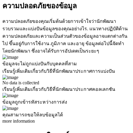
ความปลอดภัยของข้อมูล
ความปลอดภัยของคุณเริ่มต้นด้วยการเข้าใจว่านักพัฒนา
รวบรวมและแบ่งปันข้อมูลของคุณอย่างไร.
แนวทางปฏิบัติด้าน
ความปลอดภัยและความเป็นส่วนตัวของข้อมูลอาจแตกต่างกัน
ไป ขึ้นอยู่กับการใช้งาน ภูมิภาค และอายุ
ข้อมูลต่อไปนี้จัดทำ
โดยนักพัฒนา ซึ่งอาจได้รับการอัปเดตเป็นระยะๆ
ข้อมูลจะไม่ถูกแบ่งปันกับบุคคลที่สาม
เรียนรู้เพิ่มเติมเกี่ยวกับวิธีที่นักพัฒนาประกาศการแบ่งปัน
No data is collected
เรียนรู้เพิ่มเติมเกี่ยวกับวิธีที่นักพัฒนาประกาศคอลเลกชัน
ข้อมูลถูกเข้ารหัสระหว่างการส่ง
คุณสามารถขอให้ลบข้อมูลได้
more information