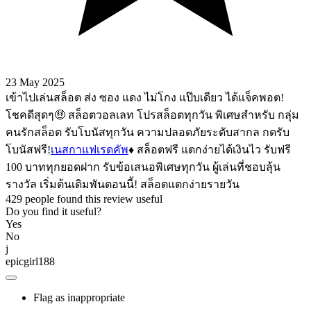
23 May 2025
เข้าไปเล่นสล็อต ส่ง ซอง แดง ไม่โกง แป๊บเดียว ได้แจ็คพอต!
โชคดีสุดๆ🤑 สล็อตวอลเลท โปรสล็อตทุกวัน พิเศษสำหรับ กลุ่ม
คนรักสล็อต รับโบนัสทุกวัน ความปลอดภัยระดับสากล กดรับ
โบนัสฟรี!
เนสกาแฟเรดคัพ
♦️ สล็อตฟรี แตกง่ายได้เงินไว รับฟรี
100 บาททุกยอดฝาก รับข้อเสนอพิเศษทุกวัน ผู้เล่นที่ชอบลุ้น
รางวัล เริ่มต้นเดิมพันตอนนี้! สล็อตแตกง่ายรายวัน
429 people found this review useful
Do you find it useful?
Yes
No
j
epicgirl188
Flag as inappropriate