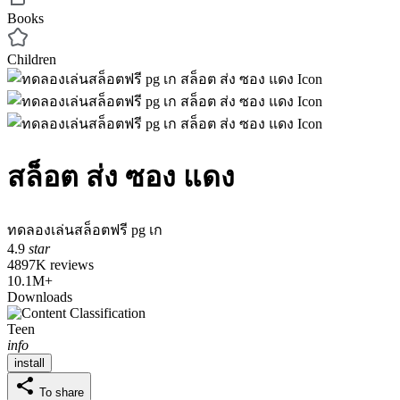
Books
Children
สล็อต ส่ง ซอง แดง
ทดลองเล่นสล็อตฟรี pg เก
4.9
star
4897K reviews
10.1M+
Downloads
Teen
info
install
To share