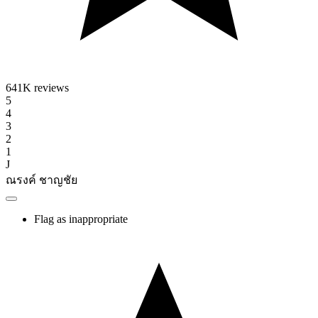
641K reviews
5
4
3
2
1
J
ณรงค์ ชาญชัย
Flag as inappropriate