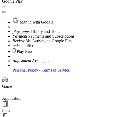
Google Play
Sign in with Google
play_apps
Library and Tools
Payment
Payments and Subscriptions
Review
My Activity on Google Play
redeem
offer
Play Pass
Adjustment
Arrangement
Personal Policy
•
Terms of Service
Game
Application
Film