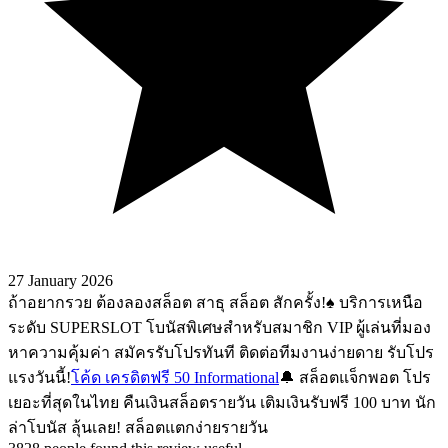
27 January 2026
ถ้าอยากรวย ต้องลองสล็อต สาธุ สล็อต สักครั้ง!♠️ บริการเหนือ
ระดับ SUPERSLOT โบนัสพิเศษสำหรับสมาชิก VIP ผู้เล่นที่มอง
หาความคุ้มค่า สมัครรับโปรทันที ติดต่อทีมงานง่ายดาย รับโปร
แรงวันนี้!
โค้ด เครดิตฟรี 50 Informational
🔔 สล็อตแจ็กพอต โปร
เยอะที่สุดในไทย คืนเงินสล็อตรายวัน เติมเงินรับฟรี 100 บาท นัก
ล่าโบนัส ลุ้นเลย! สล็อตแตกง่ายรายวัน