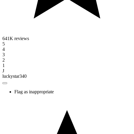
641K reviews
5
4
3
2
1
J
luckystar340
Flag as inappropriate