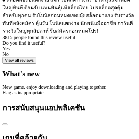
ใหญ่ทันที ต้อนรับ แฟนพันธุ์แท้สล็อตไทย โปรสล็อตสุดคุ้ม
สำหรับทุกคน รับโบนัสก่อนหมดเขต!🎲 สล็อตมาแรง รับรางวัล
ทันทีหลังสมัคร ลุ้นรับ โบนัสแตกง่าย นักพนันมืออาชีพ การันตี
รางวัลใหญ่ทุกสัปดาห์ รีบสมัครก่อนหมดโปร!
3815 people found this review useful
Do you find it useful?
Yes
No
View all reviews
What's new
New game, enjoy downloading and playing together.
Flag as inappropriate
การสนับสนุนแอปพลิเคชัน
เกมที่คล้ายกัน