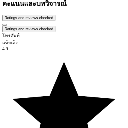
คะแนนและบทวิจารณ์
Ratings and reviews checked
Ratings and reviews checked
โทรศัพท์
แท็บเล็ต
4.9