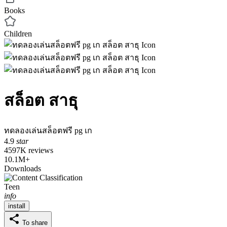
Books
Children
สล็อต สาธุ
ทดลองเล่นสล็อตฟรี pg เก
4.9
star
4597K reviews
10.1M+
Downloads
Teen
info
install
To share