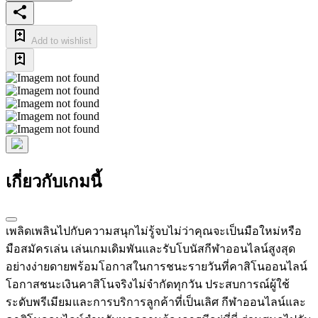
Add to wishlist
เกี่ยวกับเกมนี้
เพลิดเพลินไปกับความสนุกไม่รู้จบไม่ว่าคุณจะเป็นมือใหม่หรือ
มือสมัครเล่น เล่นเกมเดิมพันและรับโบนัสกีฬาออนไลน์สูงสุด
อย่างง่ายดายพร้อมโอกาสในการชนะรายวันที่คาสิโนออนไลน์
โอกาสชนะเงินคาสิโนจริงไม่จำกัดทุกวัน ประสบการณ์ผู้ใช้
ระดับพรีเมียมและการบริการลูกค้าที่เป็นเลิศ กีฬาออนไลน์และ