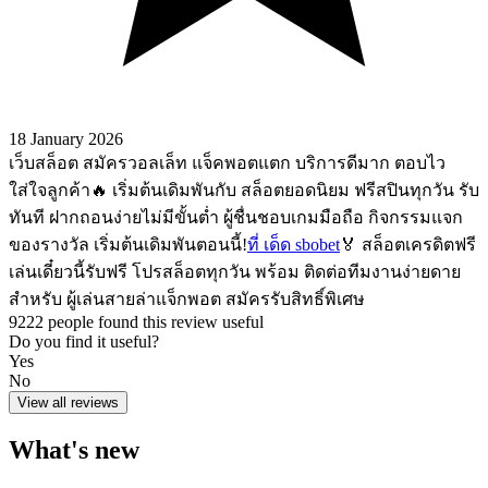
18 January 2026
เว็บสล็อต สมัครวอลเล็ท แจ็คพอตแตก บริการดีมาก ตอบไว
ใส่ใจลูกค้า🔥 เริ่มต้นเดิมพันกับ สล็อตยอดนิยม ฟรีสปินทุกวัน รับ
ทันที ฝากถอนง่ายไม่มีขั้นต่ำ ผู้ชื่นชอบเกมมือถือ กิจกรรมแจก
ของรางวัล เริ่มต้นเดิมพันตอนนี้!
ที่ เด็ด sbobet
🏅 สล็อตเครดิตฟรี
เล่นเดี๋ยวนี้รับฟรี โปรสล็อตทุกวัน พร้อม ติดต่อทีมงานง่ายดาย
สำหรับ ผู้เล่นสายล่าแจ็กพอต สมัครรับสิทธิ์พิเศษ
9222 people found this review useful
Do you find it useful?
Yes
No
View all reviews
What's new