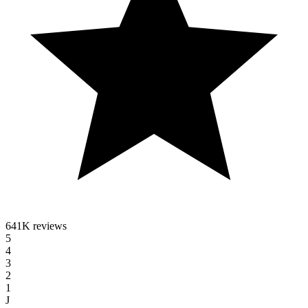
641K reviews
5
4
3
2
1
J