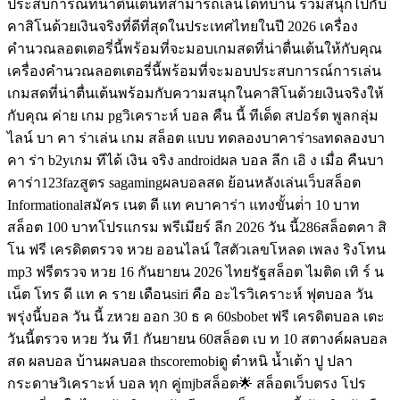
ประสบการณ์ที่น่าตื่นเต้นที่สามารถเล่นได้ที่บ้าน ร่วมสนุกไปกับ
คาสิโนด้วยเงินจริงที่ดีที่สุดในประเทศไทยในปี 2026 เครื่อง
คำนวณลอตเตอรี่นี้พร้อมที่จะมอบเกมสดที่น่าตื่นเต้นให้กับคุณ
เครื่องคำนวณลอตเตอรี่นี้พร้อมที่จะมอบประสบการณ์การเล่น
เกมสดที่น่าตื่นเต้นพร้อมกับความสนุกในคาสิโนด้วยเงินจริงให้
กับคุณ ค่าย เกม pgวิเคราะห์ บอล คืน นี้ ทีเด็ด สปอร์ต พูลกลุ่ม
ไลน์ บา คา ร่าเล่น เกม สล็อต แบบ ทดลองบาคาร่าsaทดลองบา
คา ร่า b2yเกม ทีได้ เงิน จริง androidผล บอล ลีก เอิ ง เมื่อ คืนบา
คาร่า123fazสูตร sagamingผลบอลสด ย้อนหลังเล่นเว็บสล็อต
Informationalสมัคร เนต ดี แท คบาคาร่า แทงขั้นต่ํา 10 บาท
สล็อต 100 บาทโปรแกรม พรีเมียร์ ลีก 2026 วัน นี้286สล็อตคา สิ
โน ฟรี เครดิตตรวจ หวย ออนไลน์ ใสตัวเลขโหลด เพลง ริงโทน
mp3 ฟรีตรวจ หวย 16 กันยายน 2026 ไทยรัฐสล็อต ไมติด เทิ ร์ น
เน็ต โทร ดี แท ค ราย เดือนsiri คือ อะไรวิเคราะห์ ฟุตบอล วัน
พรุ่งนี้บอล วัน นี้ zหวย ออก 30 ธ ค 60sbobet ฟรี เครดิตบอล เตะ
วันนี้ตรวจ หวย วัน ที1 กันยายน 60สล็อต เบ ท 10 สตางค์ผลบอล
สด ผลบอล บ้านผลบอล thscoremobiดู ตำหนิ น้ำเต้า ปู ปลา
กระดาษวิเคราะห์ บอล ทุก คู่mjbสล็อต🌟 สล็อตเว็บตรง โปร