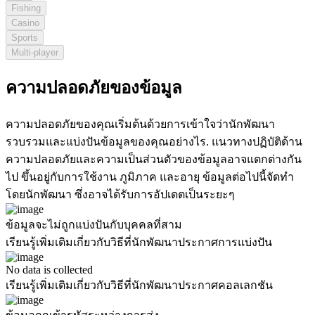
Fishing
Casino
Sports
Multi-player
ความปลอดภัยของข้อมูล
ความปลอดภัยของคุณเริ่มต้นด้วยการเข้าใจว่านักพัฒนา
รวบรวมและแบ่งปันข้อมูลของคุณอย่างไร.
แนวทางปฏิบัติด้าน
ความปลอดภัยและความเป็นส่วนตัวของข้อมูลอาจแตกต่างกัน
ไป ขึ้นอยู่กับการใช้งาน ภูมิภาค และอายุ
ข้อมูลต่อไปนี้จัดทำ
โดยนักพัฒนา ซึ่งอาจได้รับการอัปเดตเป็นระยะๆ
ข้อมูลจะไม่ถูกแบ่งปันกับบุคคลที่สาม
เรียนรู้เพิ่มเติมเกี่ยวกับวิธีที่นักพัฒนาประกาศการแบ่งปัน
No data is collected
เรียนรู้เพิ่มเติมเกี่ยวกับวิธีที่นักพัฒนาประกาศคอลเลกชัน