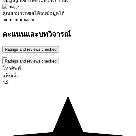
ข้อมูลถูกเข้ารหัสระหว่างการส่ง
คุณสามารถขอให้ลบข้อมูลได้
more information
คะแนนและบทวิจารณ์
Ratings and reviews checked
Ratings and reviews checked
โทรศัพท์
แท็บเล็ต
4.9