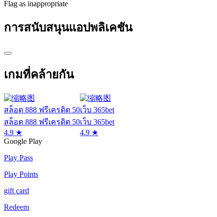
Flag as inappropriate
การสนับสนุนแอปพลิเคชัน
เกมที่คล้ายกัน
สล็อต 888 ฟรีเครดิต 50
เว็บ 365bet
สล็อต 888 ฟรีเครดิต 50
เว็บ 365bet
4.9 ★
4.9 ★
Google Play
Play Pass
Play Points
gift card
Redeem