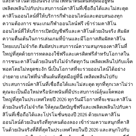
และคาสิโนด้วยเงินจริง เกมไพ่ที่น่าตื่นเต้นที่สุดมีอยู่ที่นี่
เพลิดเพลินไปกับประสบการณ์คาสิโนที่เชื่อถือได้และไม่สะดุด
คาสิโนออนไลน์ที่ให้บริการกีฬาออนไลน์และตอบสนองทุก
ความต้องการ ชนะเกมกีฬาออนไลน์ฟรี เข้าร่วมคาสิโน
ออนไลน์ที่ให้บริการเปิดบัญชีฟรีและคาสิโนด้วยเงินจริง สัมผัส
ความตื่นเต้นในการเล่นเกมที่บ้านและมีโอกาสสัมผัสคาสิโน
ไทยแบบไม่จำกัด สัมผัสประสบการณ์ความสนุกของคาสิโนที่
ใหญ่ที่สุดด้วยการทดลองใช้ฟรีและเครดิตฟรีสำหรับโอกาสใน
การชนะคาสิโนด้วยเงินจริงไม่จำกัดทุกวัน เพลิดเพลินไปกับแจ็ค
พอตโดยไม่หยุดชะงัก นี่เป็นโอกาสที่จะรวยออนไลน์ได้อย่าง
ง่ายดาย เกมไพ่ที่น่าตื่นเต้นที่สุดมีอยู่ที่นี่ เพลิดเพลินไปกับ
ประสบการณ์คาสิโนที่เชื่อถือได้และไม่สะดุด ทุกที่ทุกเวลาไม่ว่า
คุณจะเป็นมือใหม่หรือนักพนันที่มีประสบการณ์ลุ้นแจ็คพอต
ใหญ่ที่สุดในประเทศไทยปี 2026 ทุกวันมีโอกาสที่จะชนะคาสิโน
ด้วยเงินจริงไม่จำกัด ให้คุณเปิดบัญชีฟรีและเพลิดเพลินไปกับคา
สิโนที่เชื่อถือได้และโปรโมชั่นของปี 2026 ด้วยเกมคาสิโน
ออนไลน์ด้วยเงินจริงที่ทุกคนต้องลอง เข้าร่วมความสนุกที่คาสิ
โนด้วยเงินจริงที่ดีที่สุดในประเทศไทยในปี 2026 และสนุกไปกับ