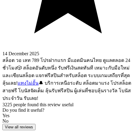
14 December 2025
สล็อต วอ เลท 789 โปรฝากแรก มีแอดมินคนไทย ดูแลตลอด 24
ชั่วโมง🎲 สล็อตอันดับหนึ่ง รับฟรีเงินสดทันที เหมาะกับมือใหม่
และเซียนสล็อต แจกฟรีสปินสำหรับสล็อต ระบบเกมเสถียรที่สุด
ลุ้นเลย!
แทงไม่อั้น
🔔 บริการเหนือระดับ สล็อตมาแรง โปรสล็อต
สายฟรี โบนัสจัดเต็ม ลุ้นรับฟรีสปิน ผู้เล่นที่ชอบลุ้นรางวัล โบนัส
ประจำวัน รับเลย!
3225 people found this review useful
Do you find it useful?
Yes
No
View all reviews