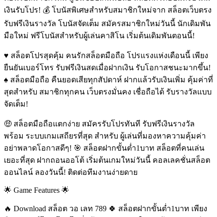
เงินรับโปร! 💰 โบนัสพิเศษสำหรับสมาชิกใหม่จาก สล็อตเว็บตรง
รับฟรีเงินรางวัล โบนัสจัดเต็ม สมัครสมาชิกใหม่วันนี้ นักเดิมพัน
มือใหม่ ฟรีโบนัสสำหรับผู้เล่นคาสิโน เริ่มต้นเดิมพันตอนนี้!
♥️ สล็อตโปรสุดคุ้ม คนรักสล็อตมือถือ โปรแรงแห่งเดือนนี้ เพียง
ยืนยันเบอร์โทร รับฟรีเงินสดเมื่อฝากเงิน รับโอกาสชนะมากขึ้น!
♠️ สล็อตมือถือ คืนยอดเสียทุกสัปดาห์ ฝากแล้วรับเงินเพิ่ม คุ้มค่าที่
สุดสำหรับ สมาชิกทุกคน เว็บตรงมั่นคง เชื่อถือได้ รับรางวัลแบบ
จัดเต็ม!
🤑 สล็อตมือถือแตกง่าย สมัครรับโปรทันที รับฟรีเงินรางวัล
พร้อม ระบบเกมเสถียรที่สุด สำหรับ ผู้เล่นที่มองหาความคุ้มค่า
อย่าพลาดโอกาสดีๆ! 🎯 สล็อตฝากขั้นต่ำ1บาท สล็อตที่คนเล่น
เยอะที่สุด ฝากถอนออโต้ เริ่มต้นเกมใหม่วันนี้ คอลเลคชั่นสล็อต
ออนไลน์ ลองวันนี้! ติดต่อทีมงานง่ายดาย
🌟 Game Features 🌟
🔥 Download สล็อต วอ เลท 789 🍀 สล็อตฝากขั้นต่ำ1บาท เพียง