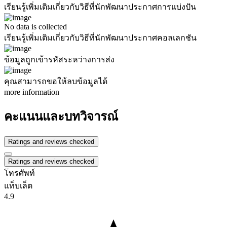
เรียนรู้เพิ่มเติมเกี่ยวกับวิธีที่นักพัฒนาประกาศการแบ่งปัน
No data is collected
เรียนรู้เพิ่มเติมเกี่ยวกับวิธีที่นักพัฒนาประกาศคอลเลกชัน
ข้อมูลถูกเข้ารหัสระหว่างการส่ง
คุณสามารถขอให้ลบข้อมูลได้
more information
คะแนนและบทวิจารณ์
Ratings and reviews checked
Ratings and reviews checked
โทรศัพท์
แท็บเล็ต
4.9