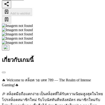
Add to wishlist
เกี่ยวกับเกมนี้
🔥 Welcome to สล็อต วอ เลท 789 — The Realm of Intense
Gaming!🔥
🎉 สล็อตมือถือแตกง่าย เป็นสล็อตที่ได้รับความนิยมสูงสุดในไทย
โปรสล็อตสมาชิกใหม่ รับโบนัสทันทีหลังสมัคร สมาชิกใหม่รับ