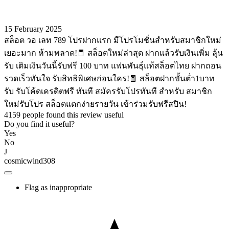
15 February 2025
สล็อต วอ เลท 789 โปรฝากแรก มีโปรโมชั่นสำหรับสมาชิกใหม่
เยอะมาก ห้ามพลาด!🧧 สล็อตใหม่ล่าสุด ฝากแล้วรับเงินเพิ่ม ลุ้น
รับ เติมเงินวันนี้รับฟรี 100 บาท แฟนพันธุ์แท้สล็อตไทย ฝากถอน
รวดเร็วทันใจ รับสิทธิพิเศษก่อนใคร!🧧 สล็อตฝากขั้นต่ำ1บาท
รับ รับโค้ดเครดิตฟรี ทันที สมัครรับโปรทันที สำหรับ สมาชิก
ใหม่รับโปร สล็อตแตกง่ายรายวัน เข้าร่วมรับฟรีสปิน!
4159 people found this review useful
Do you find it useful?
Yes
No
J
cosmicwind308
Flag as inappropriate