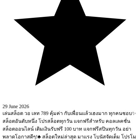
29 June 2026
เล่นสล็อต วอ เลท 789 คุ้มค่า กับเพื่อนแล้วเฮงมาก ทุกคนชอบ✨
สล็อตอันดับหนึ่ง โปรสล็อตทุกวัน แจกฟรีสำหรับ คอลเลคชั่น
สล็อตออนไลน์ เติมเงินรับฟรี 100 บาท แจกฟรีสปินทุกวัน อย่า
พลาดโอกาสดีๆ!♣️ สล็อตใหม่ล่าสุด มาแรง โบนัสจัดเต็ม โปรโม