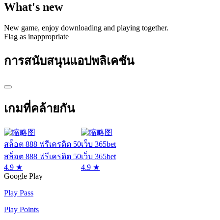
What's new
New game, enjoy downloading and playing together.
Flag as inappropriate
การสนับสนุนแอปพลิเคชัน
เกมที่คล้ายกัน
สล็อต 888 ฟรีเครดิต 50
เว็บ 365bet
สล็อต 888 ฟรีเครดิต 50
เว็บ 365bet
4.9 ★
4.9 ★
Google Play
Play Pass
Play Points