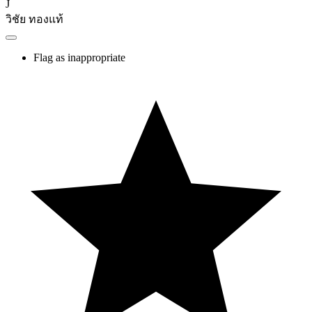
J
วิชัย ทองแท้
Flag as inappropriate