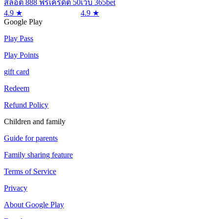
สล็อต 888 ฟรีเครดิต 50
เว็บ 365bet
4.9 ★
4.9 ★
Google Play
Play Pass
Play Points
gift card
Redeem
Refund Policy
Children and family
Guide for parents
Family sharing feature
Terms of Service
Privacy
About Google Play