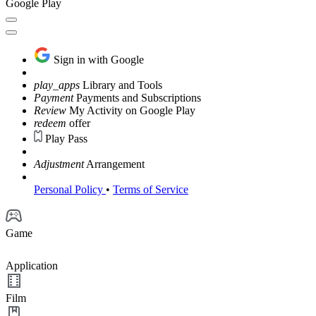
Google Play
Sign in with Google
play_apps
Library and Tools
Payment
Payments and Subscriptions
Review
My Activity on Google Play
redeem
offer
Play Pass
Adjustment
Arrangement
Personal Policy
•
Terms of Service
Game
Application
Film