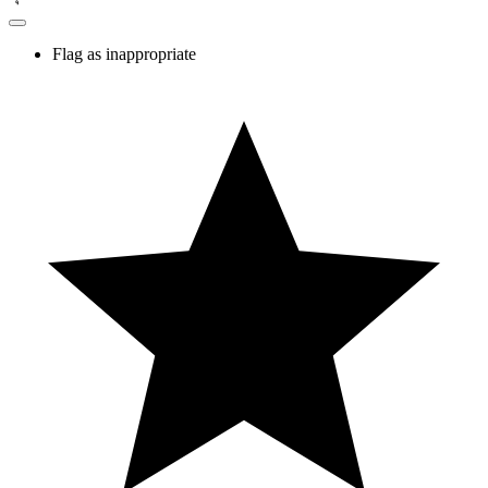
Flag as inappropriate