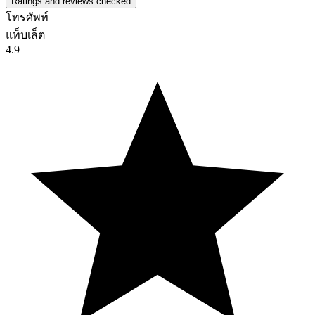
Ratings and reviews checked
โทรศัพท์
แท็บเล็ต
4.9