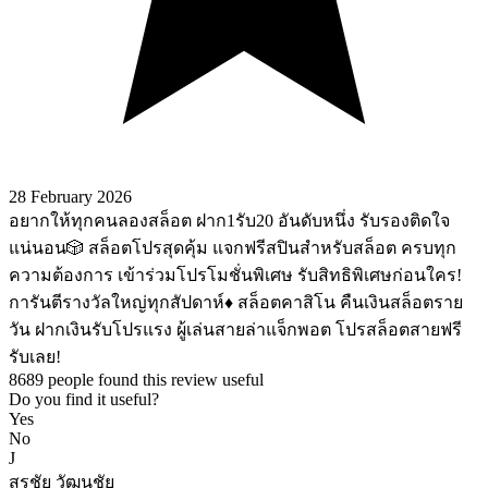
28 February 2026
อยากให้ทุกคนลองสล็อต ฝาก1รับ20 อันดับหนึ่ง รับรองติดใจ
แน่นอน🎲 สล็อตโปรสุดคุ้ม แจกฟรีสปินสำหรับสล็อต ครบทุก
ความต้องการ เข้าร่วมโปรโมชั่นพิเศษ รับสิทธิพิเศษก่อนใคร!
การันตีรางวัลใหญ่ทุกสัปดาห์♦️ สล็อตคาสิโน คืนเงินสล็อตราย
วัน ฝากเงินรับโปรแรง ผู้เล่นสายล่าแจ็กพอต โปรสล็อตสายฟรี
รับเลย!
8689 people found this review useful
Do you find it useful?
Yes
No
J
สุรชัย วัฒนชัย