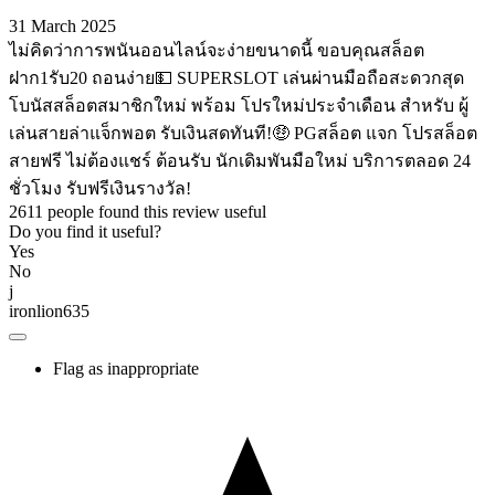
31 March 2025
ไม่คิดว่าการพนันออนไลน์จะง่ายขนาดนี้ ขอบคุณสล็อต
ฝาก1รับ20 ถอนง่าย💵 SUPERSLOT เล่นผ่านมือถือสะดวกสุด
โบนัสสล็อตสมาชิกใหม่ พร้อม โปรใหม่ประจำเดือน สำหรับ ผู้
เล่นสายล่าแจ็กพอต รับเงินสดทันที!🤑 PGสล็อต แจก โปรสล็อต
สายฟรี ไม่ต้องแชร์ ต้อนรับ นักเดิมพันมือใหม่ บริการตลอด 24
ชั่วโมง รับฟรีเงินรางวัล!
2611 people found this review useful
Do you find it useful?
Yes
No
j
ironlion635
Flag as inappropriate