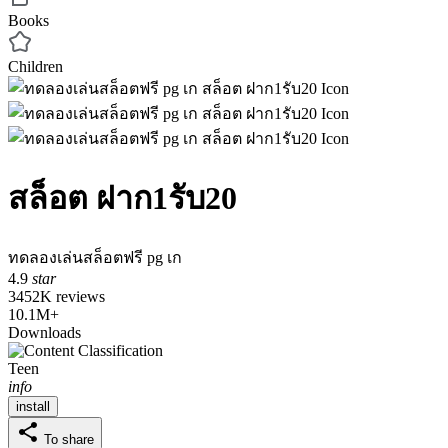
Books
Children
สล็อต ฝาก1รับ20
ทดลองเล่นสล็อตฟรี pg เก
4.9
star
3452K reviews
10.1M+
Downloads
Teen
info
install
To share