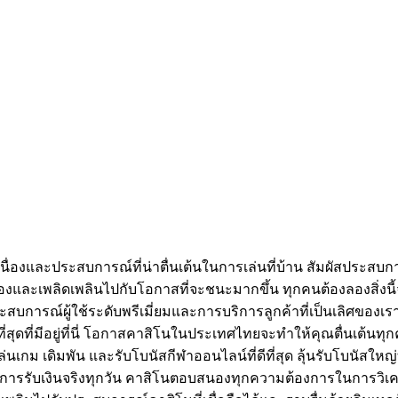
งและประสบการณ์ที่น่าตื่นเต้นในการเล่นที่บ้าน สัมผัสประสบการ
นื่องและเพลิดเพลินไปกับโอกาสที่จะชนะมากขึ้น ทุกคนต้องลองสิ่งน
ะสบการณ์ผู้ใช้ระดับพรีเมี่ยมและการบริการลูกค้าที่เป็นเลิศของเร
สุดที่มีอยู่ที่นี่ โอกาสคาสิโนในประเทศไทยจะทำให้คุณตื่นเต้นทุกคร
กม เดิมพัน และรับโบนัสกีฬาออนไลน์ที่ดีที่สุด ลุ้นรับโบนัสใหญ
กัดในการรับเงินจริงทุกวัน คาสิโนตอบสนองทุกความต้องการในการว