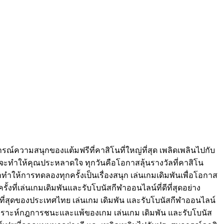
ณ์ความสนุกของแต้มฟรีที่คาสิโนที่ใหญ่ที่สุด เพลิดเพลินไปกับ
ี้จะทำให้คุณประหลาดใจ ทุกวันคือโอกาสลุ้นรางวัลที่คาสิโน
าทำให้การทดลองทุกครั้งเป็นเรื่องสนุก เล่นเกมเดิมพันเพื่อโอกาส
ั้งที่เล่นเกมเดิมพันและรับโบนัสกีฬาออนไลน์ที่ดีที่สุดอย่าง
่ที่สุดของประเทศไทย เล่นเกม เดิมพัน และรับโบนัสกีฬาออนไลน์
ิเคราะห์กฎการชนะและแพ้ของเกม เล่นเกม เดิมพัน และรับโบนัส