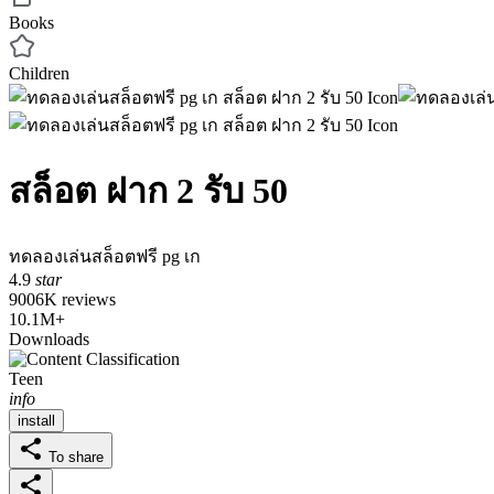
Books
Children
สล็อต ฝาก 2 รับ 50
ทดลองเล่นสล็อตฟรี pg เก
4.9
star
9006K reviews
10.1M+
Downloads
Teen
info
install
To share