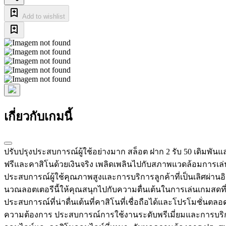
Add to wishlist
เกี่ยวกับเกมนี้
ปรับปรุงประสบการณ์ผู้ใช้อย่างมาก สล็อต ฝาก 2 รับ 50 เดิมพั
ฟรีและคาสิโนด้วยเงินจริง เพลิดเพลินไปกับสภาพแวดล้อมการเล
ประสบการณ์ผู้ใช้คุณภาพสูงและการบริการลูกค้าที่เป็นเลิศผ่านอ
นวณลอตเตอรีนี้ให้คุณสนุกไปกับความตื่นเต้นในการเล่นเกมสดที่บ
ประสบการณ์ที่น่าตื่นเต้นที่คาสิโนที่เชื่อถือได้และโปรโมชั่
ความต้องการ ประสบการณ์การใช้งานระดับพรีเมี่ยมและการบริก