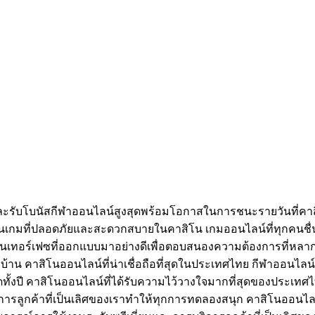
นและรับโบนัสกีฬาออนไลน์สูงสุดพร้อมโอกาสในการชนะรายวันที่คาส
่นเกมที่ปลอดภัยและสะดวกสบายในคาสิโน เกมออนไลน์ที่ทุกคนชื่น
ินเทอร์เฟซที่ออกแบบมาอย่างดีเพื่อตอบสนองความต้องการที่หลากหลา
้าน คาสิโนออนไลน์ที่น่าเชื่อถือที่สุดในประเทศไทย กีฬาออนไลน์
นตลอดทั้งปี คาสิโนออนไลน์ที่ได้รับความไว้วางใจมากที่สุดของปร
ารลูกค้าที่เป็นเลิศของเราทำให้ทุกการทดลองสนุก คาสิโนออนไล