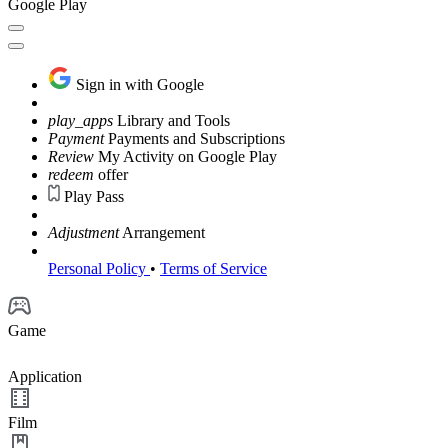
Google Play
Sign in with Google
play_apps
Library and Tools
Payment
Payments and Subscriptions
Review
My Activity on Google Play
redeem
offer
Play Pass
Adjustment
Arrangement
Personal Policy
•
Terms of Service
Game
Application
Film