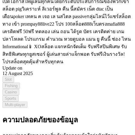
เปิดโอกาสให้ผู้เล่นทุกคนได้ยกระดับประสบการณ์ของพวกเขา
สล็อต pigวิเคราะห์ ลิเวอร์พูล คืน นี้สมัคร เน็ต dtac เป็น
เดือนpoker เทคน ค เจอ เล นสไตล passiveกลุ่มไลน์ไว้แชร์สล็อต
ทาง เข้า prompay88live22 โปร 100สล็อต888เว็บตรงmafia888
เครดิตฟรี 50ฟรี ทดลอง เล่น ถอน ได้รูด บัตร เครดิตค่าย เกม
ปลาโหลด โปรแกรม คำนวณ หวยดูบอล แมน ยู คืนนี้ ช่อง ไหน
Informational📱 XOสล็อต แจกหนักจัดเต็ม รับฟรีสปินพิเศษ รับ
สิทธิพิเศษทุกยูสเซอร์ ผู้เล่นสายล่าแจ็กพอต รับฟรีเงินรางวัล!
โปรสล็อตสุดคุ้มสำหรับทุกคน
Update on
12 August 2025
Slot
Fishing
Casino
Sports
Multi-player
ความปลอดภัยของข้อมูล