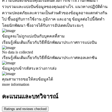
ความปลอดภัยของคุณเริ่มต้นด้วยการเข้าใจว่านักพัฒนา
รวบรวมและแบ่งปันข้อมูลของคุณอย่างไร.
แนวทางปฏิบัติด้าน
ความปลอดภัยและความเป็นส่วนตัวของข้อมูลอาจแตกต่างกัน
ไป ขึ้นอยู่กับการใช้งาน ภูมิภาค และอายุ
ข้อมูลต่อไปนี้จัดทำ
โดยนักพัฒนา ซึ่งอาจได้รับการอัปเดตเป็นระยะๆ
ข้อมูลจะไม่ถูกแบ่งปันกับบุคคลที่สาม
เรียนรู้เพิ่มเติมเกี่ยวกับวิธีที่นักพัฒนาประกาศการแบ่งปัน
No data is collected
เรียนรู้เพิ่มเติมเกี่ยวกับวิธีที่นักพัฒนาประกาศคอลเลกชัน
ข้อมูลถูกเข้ารหัสระหว่างการส่ง
คุณสามารถขอให้ลบข้อมูลได้
more information
คะแนนและบทวิจารณ์
Ratings and reviews checked