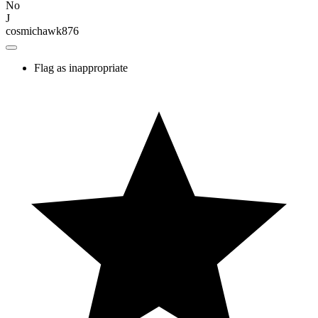
No
J
cosmichawk876
Flag as inappropriate