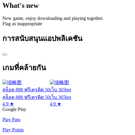
What's new
New game, enjoy downloading and playing together.
Flag as inappropriate
การสนับสนุนแอปพลิเคชัน
เกมที่คล้ายกัน
สล็อต 888 ฟรีเครดิต 50
เว็บ 365bet
สล็อต 888 ฟรีเครดิต 50
เว็บ 365bet
4.9 ★
4.9 ★
Google Play
Play Pass
Play Points