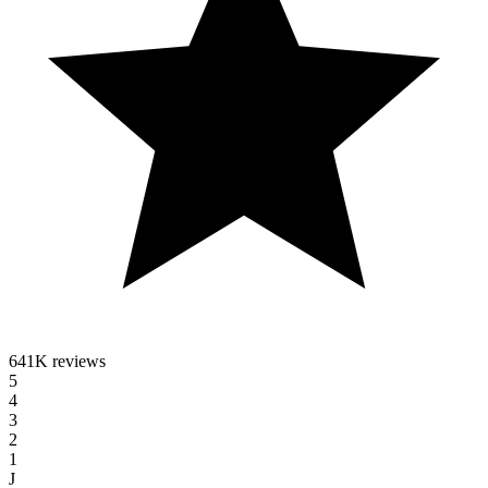
641K reviews
5
4
3
2
1
J