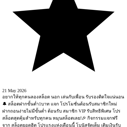
21 May 2026
อยากให้ทุกคนลองสล็อต นอก เล่นกับเพื่อน รับรองติดใจแน่นอน
🔔 สล็อตฝากขั้นต่ำ1บาท แจก โปรโมชั่นต้อนรับสมาชิกใหม่
ฝากถอนง่ายไม่มีขั้นต่ำ ต้อนรับ สมาชิก VIP รับสิทธิพิเศษ โปร
สล็อตสุดคุ้มสำหรับทุกคน หมุนสล็อตเลย!🎉 กิจกรรมแจกฟรี
จาก สล็อตยอดฮิต โปรแรงแห่งเดือนนี้ โบนัสจัดเต็ม เติมเงินรับ