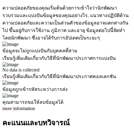
ความปลอดภัยของคุณเริ่มต้นด้วยการเข้าใจว่านักพัฒนา
รวบรวมและแบ่งปันข้อมูลของคุณอย่างไร.
แนวทางปฏิบัติด้าน
ความปลอดภัยและความเป็นส่วนตัวของข้อมูลอาจแตกต่างกัน
ไป ขึ้นอยู่กับการใช้งาน ภูมิภาค และอายุ
ข้อมูลต่อไปนี้จัดทำ
โดยนักพัฒนา ซึ่งอาจได้รับการอัปเดตเป็นระยะๆ
ข้อมูลจะไม่ถูกแบ่งปันกับบุคคลที่สาม
เรียนรู้เพิ่มเติมเกี่ยวกับวิธีที่นักพัฒนาประกาศการแบ่งปัน
No data is collected
เรียนรู้เพิ่มเติมเกี่ยวกับวิธีที่นักพัฒนาประกาศคอลเลกชัน
ข้อมูลถูกเข้ารหัสระหว่างการส่ง
คุณสามารถขอให้ลบข้อมูลได้
more information
คะแนนและบทวิจารณ์