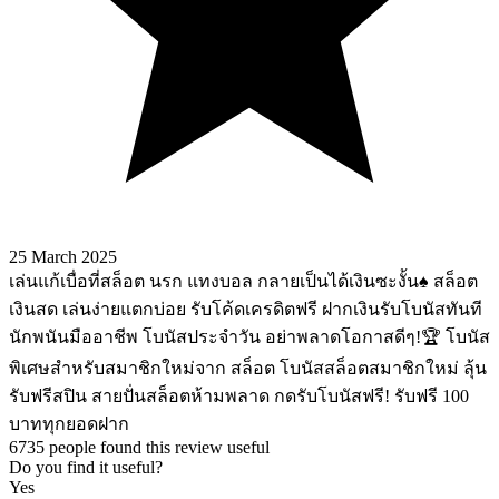
25 March 2025
เล่นแก้เบื่อที่สล็อต นรก แทงบอล กลายเป็นได้เงินซะงั้น♠️ สล็อต
เงินสด เล่นง่ายแตกบ่อย รับโค้ดเครดิตฟรี ฝากเงินรับโบนัสทันที
นักพนันมืออาชีพ โบนัสประจำวัน อย่าพลาดโอกาสดีๆ!🏆 โบนัส
พิเศษสำหรับสมาชิกใหม่จาก สล็อต โบนัสสล็อตสมาชิกใหม่ ลุ้น
รับฟรีสปิน สายปั่นสล็อตห้ามพลาด กดรับโบนัสฟรี! รับฟรี 100
บาททุกยอดฝาก
6735 people found this review useful
Do you find it useful?
Yes