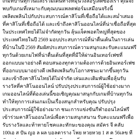
เกมที่บ้านทุกวันและร่วมเดินทางหมุนวงล้อรูเล็ตของเรา คุณจะ
พบกับเกมที่เหมาะกับคุณบนแพลตฟอร์มเสมือนจริงนี้
เพลิดเพลินไปกับประสบการณ์คาสิโนที่เชื่อถือได้และสม่ำเสมอ
ที่คาสิโนที่เชื่อถือได้ และเข้าถึงคาสิโนออนไลน์ที่น่าเชื่อถือที่สุด
ในประเทศไทยได้ไม่จำกัดทุกวัน ลุ้นแจ็คพอตใหญ่ที่สุดของ
ประเทศไทยในปี 2569 มอบประสบการณ์ที่น่าตื่นเต้นในการเล่น
ที่บ้านในปี 2569 สัมผัสประสบการณ์ความสนุกและรับคะแนนฟรี
ทุกวันด้วยเกมไพ่ที่น่าตื่นเต้นที่สุดที่มีให้ผ่านอินเทอร์เฟซที่
ออกแบบมาอย่างดี ตอบสนองทุกความต้องการด้วยอินเทอร์เฟซ
ที่ออกแบบมาอย่างดี เพลิดเพลินกับโอกาสชนะมากขึ้นทุกวัน
และเข้าถึงคาสิโนไทยได้ไม่จำกัด เล่นและเดิมพันเพื่อลุ้นรับ
รางวัลที่คาสิโนออนไลน์ ปรับปรุงประสบการณ์ผู้ใช้อย่างมาก
เกมออนไลน์ที่ต้องเล่นนี้ขอเชิญคุณมาสนุกกับเกมที่บ้านทุกวัน
ทำให้ทุกการเล่นเกมเป็นเรื่องสนุกสำหรับคุณ ปรับปรุง
ประสบการณ์ผู้ใช้อย่างมาก ชนะการแข่งขันกีฬาออนไลน์ฟรี
เข้าร่วมคาสิโนออนไลน์เพื่อความสนุกสนาน รับคะแนนฟรีเพื่อ
รับรางวัลและท้าทายโชคและทักษะของคุณ สมัคร จี คลับ
100เอ ส ปัน ญอ ล ผล บอลตาราง โพย หวยหวย 1 ส ค 56เลข ที