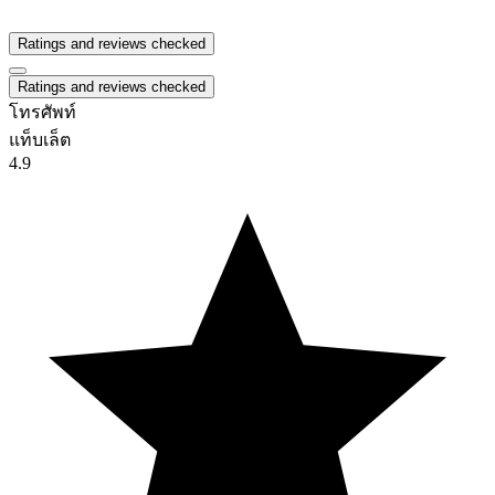
Ratings and reviews checked
Ratings and reviews checked
โทรศัพท์
แท็บเล็ต
4.9