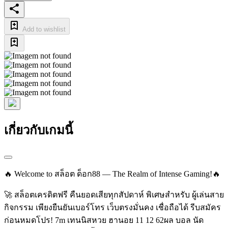
Add to wishlist
เกี่ยวกับเกมนี้
🔥 Welcome to สล็อต ด็อก88 — The Realm of Intense Gaming!🔥
🚀 สล็อตเครดิตฟรี คืนยอดเสียทุกสัปดาห์ พิเศษสำหรับ ผู้เล่นสาย
กิจกรรม เพียงยืนยันเบอร์โทร เว็บตรงมั่นคง เชื่อถือได้ รีบสมัคร
ก่อนหมดโปร! 7m เทนนิสหวย ฮานอย 11 12 62ผล บอล นัด