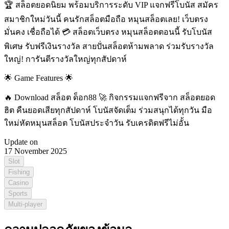
🏆 สล็อตยอดนิยม พร้อมบริการระดับ VIP แจกฟรีโบนัส สมัคร
สมาชิกใหม่วันนี้ คนรักสล็อตมือถือ หมุนสล็อตเลย! เว็บตรง
มั่นคง เชื่อถือได้ 💳 สล็อตเว็บตรง หมุนสล็อตตอนนี้ รับโบนัส
พิเศษ รับฟรีเงินรางวัล สายปั่นสล็อตห้ามพลาด ร่วมรับรางวัล
ใหญ่! การันตีรางวัลใหญ่ทุกสัปดาห์
🌟 Game Features 🌟
🔥 Download สล็อต ด็อก88 🚀 กิจกรรมแจกฟรีจาก สล็อตยอด
ฮิต คืนยอดเสียทุกสัปดาห์ โบนัสจัดเต็ม ร่วมสนุกได้ทุกวัน มือ
ใหม่หัดหมุนสล็อต โบนัสประจำวัน รับเครดิตฟรีไม่อั้น
Update on
17 November 2025
Slot
Fishing
Casino
Sports
Multi-player