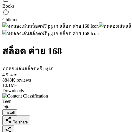
Books
Children
สล็อต ค่าย 168
ทดลองเล่นสล็อตฟรี pg เก
4.9
star
8848K reviews
10.1M+
Downloads
Teen
info
install
To share