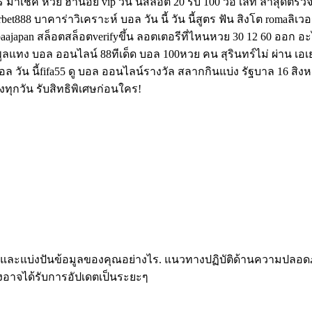
ร มาเช็ค หวย ฮานอย vip วัน นี้สล็อต 20 รับ 100 วอ เลท ล่าสุดตรว
rbet888 บาคาร่าวิเคราะห์ บอล วัน นี้ วัน นี้สูตร ฟัน สิงโต romaล
aajapan สล็อตสล็อตverifyขึ้น ลอตเตอรีที่ไหนหวย 30 12 60 ออก อะไ
พูลแทง บอล ออนไลน์ 88ทีเด็ด บอล 100หวย คน สุรินทร์ไม่ ผ่าน เอ
น นี้fifa55 ดู บอล ออนไลน์รางวัล สลากกินแบ่ง รัฐบาล 16 สิงหา
ทุกวัน รับสิทธิพิเศษก่อนใคร!
และแบ่งปันข้อมูลของคุณอย่างไร.
แนวทางปฏิบัติด้านความปลอดภั
่งอาจได้รับการอัปเดตเป็นระยะๆ