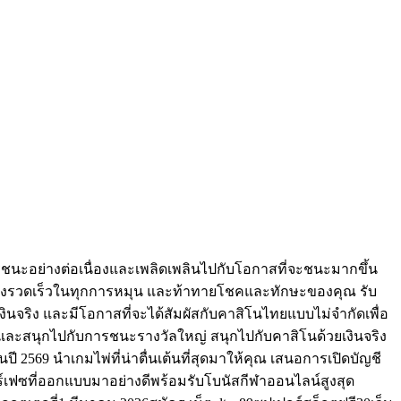
ชนะอย่างต่อเนื่องและเพลิดเพลินไปกับโอกาสที่จะชนะมากขึ้น
นอย่างรวดเร็วในทุกการหมุน และท้าทายโชคและทักษะของคุณ รับ
ินจริง และมีโอกาสที่จะได้สัมผัสกับคาสิโนไทยแบบไม่จำกัดเพื่อ
9 และสนุกไปกับการชนะรางวัลใหญ่ สนุกไปกับคาสิโนด้วยเงินจริง
ี 2569 นำเกมไพ่ที่น่าตื่นเต้นที่สุดมาให้คุณ เสนอการเปิดบัญชี
ร์เฟซที่ออกแบบมาอย่างดีพร้อมรับโบนัสกีฬาออนไลน์สูงสุด