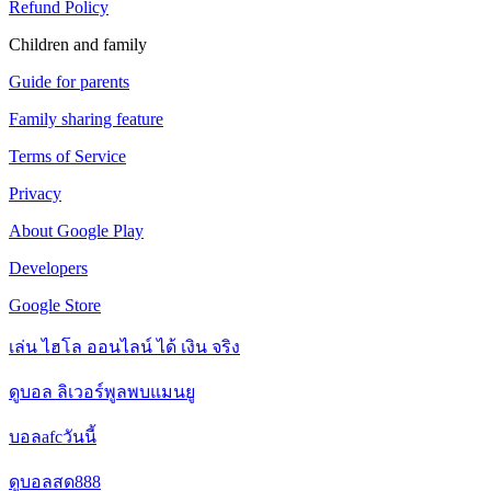
Refund Policy
Children and family
Guide for parents
Family sharing feature
Terms of Service
Privacy
About Google Play
Developers
Google Store
เล่น ไฮโล ออนไลน์ ได้ เงิน จริง
ดูบอล ลิเวอร์พูลพบแมนยู
บอลafcวันนี้
ดูบอลสด888