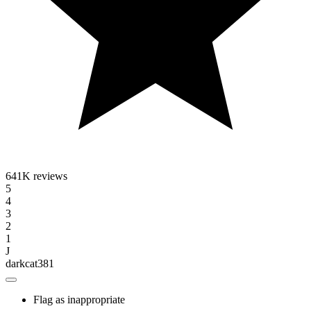
641K reviews
5
4
3
2
1
J
darkcat381
Flag as inappropriate