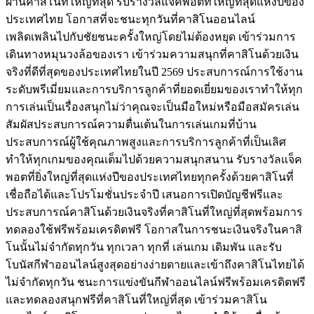
ผ่านคาสิโนที่ใหญ่ที่สุด รับรางวัลแจ็คพอตที่ใหญ่ที่สุดแห่งปีของ
ประเทศไทย โอกาสที่จะชนะทุกวันที่คาสิโนออนไลน์
เพลิดเพลินไปกับชัยชนะครั้งใหญ่โดยไม่ต้องหยุด เข้าร่วมการ
เดินทางหมุนวงล้อของเรา เข้าร่วมความสนุกที่คาสิโนด้วยเงิน
จริงที่ดีที่สุดของประเทศไทยในปี 2569 ประสบการณ์การใช้งาน
ระดับพรีเมี่ยมและการบริการลูกค้าที่ยอดเยี่ยมของเราทำให้ทุก
การเล่นเป็นเรื่องสนุกไม่ว่าคุณจะเป็นมือใหม่หรือมือสมัครเล่น
สัมผัสประสบการณ์ความตื่นเต้นในการเล่นเกมที่บ้าน
ประสบการณ์ผู้ใช้คุณภาพสูงและการบริการลูกค้าที่เป็นเลิศ
ทำให้ทุกเกมของคุณเต็มไปด้วยความสนุกสนาน รับรางวัลแจ็ค
พอตที่ยิ่งใหญ่ที่สุดแห่งปีของประเทศไทยทุกครั้งด้วยคาสิโนที่
เชื่อถือได้และโปรโมชั่นประจำปี เสนอการเปิดบัญชีฟรีและ
ประสบการณ์คาสิโนด้วยเงินจริงที่คาสิโนที่ใหญ่ที่สุดพร้อมการ
ทดลองใช้ฟรีพร้อมเครดิตฟรี โอกาสในการชนะเงินจริงในคาสิ
โนนั้นไม่จำกัดทุกวัน ทุกเวลา ทุกที่ เล่นเกม เดิมพัน และรับ
โบนัสกีฬาออนไลน์สูงสุดอย่างง่ายดายและเข้าถึงคาสิโนไทยได้
ไม่จำกัดทุกวัน ชนะการแข่งขันกีฬาออนไลน์ฟรีพร้อมเครดิตฟรี
และทดลองสนุกฟรีที่คาสิโนที่ใหญ่ที่สุด เข้าร่วมคาสิโน