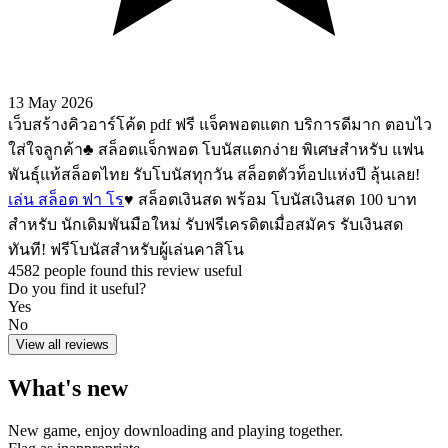
13 May 2026
เว็บสร้างคิวอาร์โค้ด pdf ฟรี แจ็คพอตแตก บริการดีมาก ตอบไว
ใส่ใจลูกค้า♣️ สล็อตแจ็กพอต โบนัสแตกง่าย พิเศษสำหรับ แฟน
พันธุ์แท้สล็อตไทย รับโบนัสทุกวัน สล็อตตัวท็อปแห่งปี ลุ้นเลย!
เล่น สล็อต ฟา โร
♥️ สล็อตเงินสด พร้อม โบนัสเงินสด 100 บาท
สำหรับ นักเดิมพันมือใหม่ รับฟรีเครดิตเมื่อสมัคร รับเงินสด
ทันที! ฟรีโบนัสสำหรับผู้เล่นคาสิโน
4582 people found this review useful
Do you find it useful?
Yes
No
View all reviews
What's new
New game, enjoy downloading and playing together.