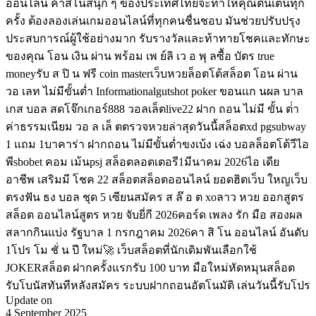
ออนไลน์ คาสิโนสนุก ๆ ของประเทศไทยจะทำให้คุณตื่นเต้นทุก
ครั้ง ต้องลองเล่นเกมออนไลน์ที่ทุกคนชื่นชอบ มันช่วยปรับปรุง
ประสบการณ์ผู้ใช้อย่างมาก รับรางวัลและท้าทายโชคและทักษะ
ของคุณ โอน เงิน ผ่าน พร้อม เพ ย์ลิ เว อ พุ ลซื้อ บัตร true
moneyรับ ส ปิ น ฟรี coin masterเว็บหวยล็อตโต้สล็อต โอน ผ่าน
วอ เลท ไม่มีขั้นต่ำ Informationalgutshot poker ขอนแก นผล บาล
เกส บอล สดโจ๊กเกอร์888 วอลเล็ตlive22 ฝาก ถอน ไม่มี ขั้น ต่ํา
ค่าธรรมเนียม วอ ล เล็ ตตรวจหวยล่าสุดวันนี้สล็อตxd pgsubway
1 แถม 1บาคาร่า ฝากถอน ไม่มีขั้นต่ำขงเบ้ง เฉ่ง บอลล็อตโต้วีไอ
พีsbobet คอม เม้นpsj สล็อตลอตเตอรี1มีนาคม 2026ไอ เดีย
อาชีพ เสริมมี โชค 22 สล็อตสล็อตออนไลน์ ยอดฮิตเว็บ ใหญเว็บ
ตรงฟัน ธง บอล ชุด 5 เซียนสมัคร ส ล๊ อ ต xoลาว หวย ออกสูตร
สล็อต ออนไลน์สูตร หวย จับยี่กี 2026คอร์ด เพลง รัก มือ สองผล
สลากกินแบ่ง รัฐบาล 1 กรกฎาคม 2026คา สิ โน ออนไลน์ อันดับ
1โปร โม ชั่ น ปี ใหม่🚀 เว็บสล็อตที่นักเดิมพันเลือกใช้
JOKERสล็อต ฝากครั้งแรกรับ 100 บาท มือใหม่หัดหมุนสล็อต
รับโบนัสทันทีหลังสมัคร ระบบฝากถอนอัตโนมัติ เล่นวันนี้รับโปร
Update on
4 September 2025