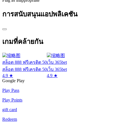
Flag as inappropriate
การสนับสนุนแอปพลิเคชัน
เกมที่คล้ายกัน
สล็อต 888 ฟรีเครดิต 50
เว็บ 365bet
สล็อต 888 ฟรีเครดิต 50
เว็บ 365bet
4.9 ★
4.9 ★
Google Play
Play Pass
Play Points
gift card
Redeem