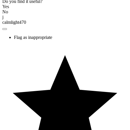
Do you find it useful?
Yes
No
j
calmlight470
Flag as inappropriate