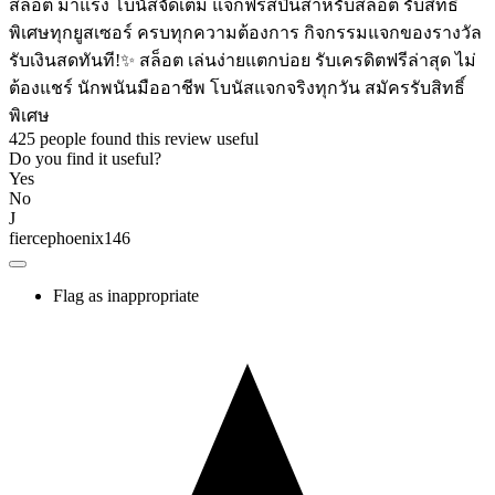
สล็อต มาแรง โบนัสจัดเต็ม แจกฟรีสปินสำหรับสล็อต รับสิทธิ
พิเศษทุกยูสเซอร์ ครบทุกความต้องการ กิจกรรมแจกของรางวัล
รับเงินสดทันที!✨ สล็อต เล่นง่ายแตกบ่อย รับเครดิตฟรีล่าสุด ไม่
ต้องแชร์ นักพนันมืออาชีพ โบนัสแจกจริงทุกวัน สมัครรับสิทธิ์
พิเศษ
425 people found this review useful
Do you find it useful?
Yes
No
J
fiercephoenix146
Flag as inappropriate