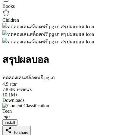
Books
Children
สรุปผลบอล
ทดลองเล่นสล็อตฟรี pg เก
4.9
star
7304K reviews
10.1M+
Downloads
Teen
info
install
To share