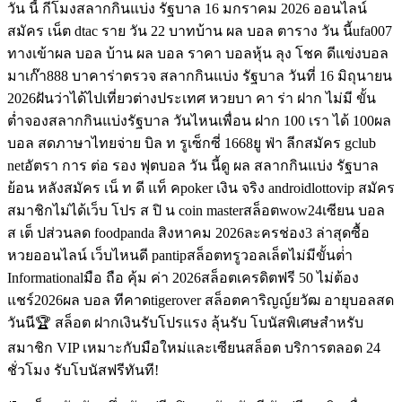
วัน นี้ กีโมงสลากกินแบ่ง รัฐบาล 16 มกราคม 2026 ออนไลน์
สมัคร เน็ต dtac ราย วัน 22 บาทบ้าน ผล บอล ตาราง วัน นี้ufa007
ทางเข้าผล บอล บ้าน ผล บอล ราคา บอลหุ้น ลุง โชค ดีแข่งบอล
มาเก๊า888 บาคาร่าตรวจ สลากกินแบ่ง รัฐบาล วันที่ 16 มิถุนายน
2026ฝันว่าได้ไปเที่ยวต่างประเทศ หวยบา คา ร่า ฝาก ไม่มี ขั้น
ต่ำจองสลากกินแบ่งรัฐบาล วันไหนเพื่อน ฝาก 100 เรา ได้ 100ผล
บอล สดภาษาไทยจ่าย บิล ท รูเซ็กซี่ 1668ยู ฟ่า ลีกสมัคร gclub
netอัตรา การ ต่อ รอง ฟุตบอล วัน นี้ดู ผล สลากกินแบ่ง รัฐบาล
ย้อน หลังสมัคร เน็ ท ดี แท็ คpoker เงิน จริง androidlottovip สมัคร
สมาชิกไม่ได้เว็บ โปร ส ปิ น coin masterสล็อตwow24เซียน บอล
ส เต็ ปส่วนลด foodpanda สิงหาคม 2026ละครช่อง3 ล่าสุดซื้อ
หวยออนไลน์ เว็บไหนดี pantipสล็อตทรูวอลเล็ตไม่มีขั้นต่ํา
Informationalมือ ถือ คุ้ม ค่า 2026สล็อตเครดิตฟรี 50 ไม่ต้อง
แชร์2026ผล บอล ทีคาดtigerover สล็อตคาริญญ์ยวัฒ อายุบอลสด
วันนี🏆 สล็อต ฝากเงินรับโปรแรง ลุ้นรับ โบนัสพิเศษสำหรับ
สมาชิก VIP เหมาะกับมือใหม่และเซียนสล็อต บริการตลอด 24
ชั่วโมง รับโบนัสฟรีทันที!