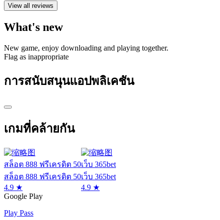
View all reviews
What's new
New game, enjoy downloading and playing together.
Flag as inappropriate
การสนับสนุนแอปพลิเคชัน
เกมที่คล้ายกัน
สล็อต 888 ฟรีเครดิต 50
เว็บ 365bet
สล็อต 888 ฟรีเครดิต 50
เว็บ 365bet
4.9 ★
4.9 ★
Google Play
Play Pass