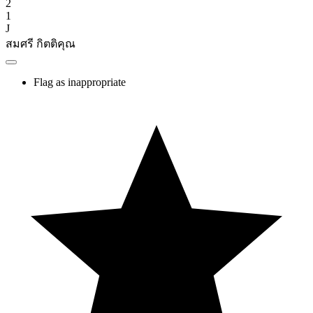
2
1
J
สมศรี กิตติคุณ
Flag as inappropriate