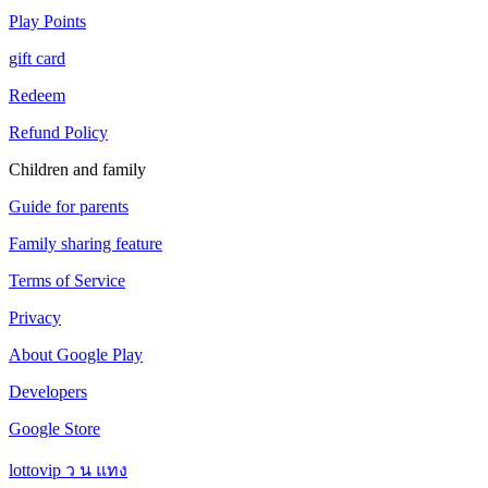
Play Points
gift card
Redeem
Refund Policy
Children and family
Guide for parents
Family sharing feature
Terms of Service
Privacy
About Google Play
Developers
Google Store
lottovip ว น แทง