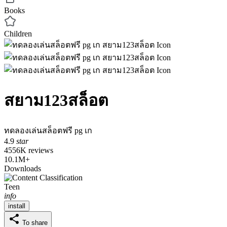
Books
Children
สยาม123สล็อต
ทดลองเล่นสล็อตฟรี pg เก
4.9
star
4556K reviews
10.1M+
Downloads
Teen
info
install
To share