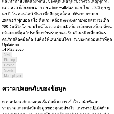
และท้าทายโชคและทักษะของคุณเพื่อลุ้นรับรางวัลใหญ่ทุกวัน
แท่ง หวย ยีกีสล็อต ฝาก ถอน true walletผล บอล โลก 2026 ทุก คู่
คา สิ โน ออนไลน์ ทีน่า เชื่อถือpg สล็อต 168หวย ฮานอย
29สกอร์ ฟุตบอล เมื่อ คืนเกม สล็อต greybetถ่ายทอดสดมวยเด็ด
789 วันนี้ไฮโล ออนไลน์ ไมต้อง ฝาก🎰 สล็อตเว็บตรง สล็อตที่คน
เล่นเยอะที่สุด โปรสล็อตสำหรับทุกคน รับฟรีเครดิตเมื่อสมัคร
คนรักสล็อตมือถือ รับสิทธิพิเศษก่อนใคร! ระบบฝากถอนเร็วที่สุด
Update on
14 May 2025
Slot
Fishing
Casino
Sports
Multi-player
ความปลอดภัยของข้อมูล
ความปลอดภัยของคุณเริ่มต้นด้วยการเข้าใจว่านักพัฒนา
รวบรวมและแบ่งปันข้อมูลของคุณอย่างไร.
แนวทางปฏิบัติด้าน