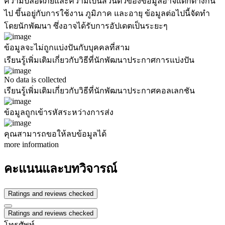
ความปลอดภัยและความเป็นส่วนตัวของข้อมูลอาจแตกต่างกัน
ไป ขึ้นอยู่กับการใช้งาน ภูมิภาค และอายุ
ข้อมูลต่อไปนี้จัดทำ
โดยนักพัฒนา ซึ่งอาจได้รับการอัปเดตเป็นระยะๆ
ข้อมูลจะไม่ถูกแบ่งปันกับบุคคลที่สาม
เรียนรู้เพิ่มเติมเกี่ยวกับวิธีที่นักพัฒนาประกาศการแบ่งปัน
No data is collected
เรียนรู้เพิ่มเติมเกี่ยวกับวิธีที่นักพัฒนาประกาศคอลเลกชัน
ข้อมูลถูกเข้ารหัสระหว่างการส่ง
คุณสามารถขอให้ลบข้อมูลได้
more information
คะแนนและบทวิจารณ์
Ratings and reviews checked
Ratings and reviews checked
โทรศัพท์