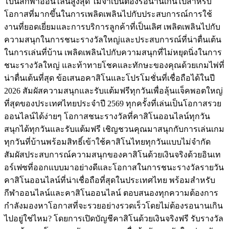
โบนัสกีฬาออนไลน์สูงสุด ไม่จำเป็นต้องรอนานเกินไปสำหรับ
โอกาสที่มากขึ้นในการเพลิดเพลินไปกับประสบการณ์การใช้
งานที่ยอดเยี่ยมและการบริการลูกค้าที่เป็นเลิศ เพลิดเพลินไปกับ
ความสนุกในการชนะรางวัลใหญ่และประสบการณ์ที่น่าตื่นเต้น
ในการเล่นที่บ้าน เพลิดเพลินไปกับความสนุกที่ไม่หยุดนิ่งในการ
ชนะรางวัลใหญ่ และท้าทายโชคและทักษะของคุณด้วยเกมไพ่ที่
น่าตื่นเต้นที่สุด ข้อเสนอคาสิโนและโปรโมชั่นที่เชื่อถือได้ในปี
2026 สัมผัสความสนุกและรับแต้มฟรีทุกวันเพื่อลุ้นแจ็คพอตใหญ่
ที่สุดของประเทศไทยประจำปี 2569 ทุกครั้งที่เล่นเป็นโอกาสรวย
ออนไลน์ได้ง่ายๆ โอกาสชนะรางวัลที่คาสิโนออนไลน์ทุกวัน
สนุกได้ทุกวันและรับแต้มฟรี เชิญชวนคุณมาสนุกกับการเล่นเกม
ทุกวันที่บ้านพร้อมสิทธิ์เข้าใช้คาสิโนไทยทุกวันแบบไม่จำกัด
สัมผัสประสบการณ์ความสนุกของคาสิโนด้วยเงินจริงด้วยอินเท
อร์เฟซที่ออกแบบมาอย่างดีและโอกาสในการชนะรางวัลรายวัน
คาสิโนออนไลน์ที่น่าเชื่อถือที่สุดในประเทศไทย พร้อมสำหรับ
กีฬาออนไลน์และคาสิโนออนไลน์ ตอบสนองทุกความต้องการ
กำลังมองหาโอกาสที่จะรวยอย่างรวดเร็วโดยไม่ต้องรอนานเกิน
ไปอยู่ใช่ไหม? โดยการเปิดบัญชีคาสิโนด้วยเงินจริงฟรี รับรางวัล