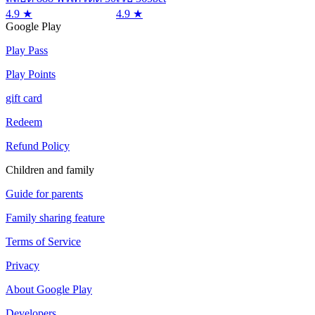
4.9 ★
4.9 ★
Google Play
Play Pass
Play Points
gift card
Redeem
Refund Policy
Children and family
Guide for parents
Family sharing feature
Terms of Service
Privacy
About Google Play
Developers