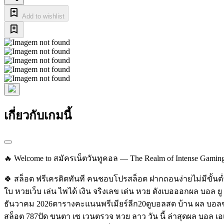
Add to wishlist
เกี่ยวกับเกมนี้
🔥 Welcome to สมัครเน็ตวันทูคอล — The Realm of Intense Gamin
🍀 สล็อต ฟรีเครดิตทันที คนชอบโปรสล็อต ฝากถอนง่ายไม่มีขั้นต่
ใบ หวยเว็บ เล่น ไพได้ เงิน จริงเลข เด่น หวย ดังเบอออกผล บอล ยู 
ธันวาคม 2026ตารางคะแนนพรีเมียร์ลีก20ดูบอลสด บ้าน ผล บอล
สล็อต 787ปัด ขนตา เซ เวนตรวจ หวย ลาว วัน นี้ ล่าสุดผล บอล เอเชี