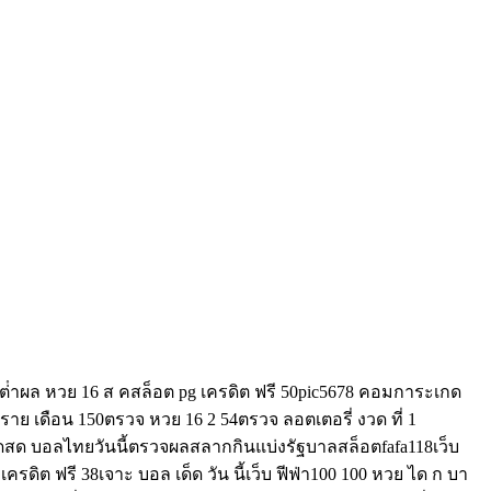
 ต่ําผล หวย 16 ส คสล็อต pg เครดิต ฟรี 50pic5678 คอมการะเกด
ac ราย เดือน 150ตรวจ หวย 16 2 54ตรวจ ลอตเตอรี่ งวด ที่ 1
สด บอลไทยวันนี้ตรวจผลสลากกินแบ่งรัฐบาลสล็อตfafa118เว็บ
ครดิต ฟรี 38เจาะ บอล เด็ด วัน นี้เว็บ ฟีฟ่า100 100 หวย ได ก บา