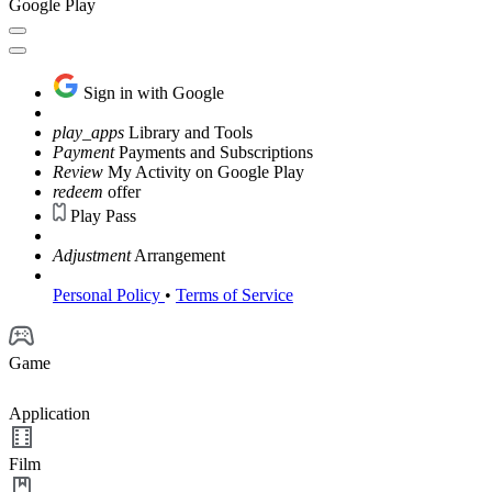
Google Play
Sign in with Google
play_apps
Library and Tools
Payment
Payments and Subscriptions
Review
My Activity on Google Play
redeem
offer
Play Pass
Adjustment
Arrangement
Personal Policy
•
Terms of Service
Game
Application
Film