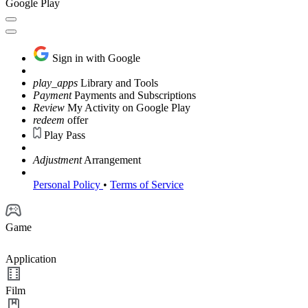
Google Play
Sign in with Google
play_apps
Library and Tools
Payment
Payments and Subscriptions
Review
My Activity on Google Play
redeem
offer
Play Pass
Adjustment
Arrangement
Personal Policy
•
Terms of Service
Game
Application
Film