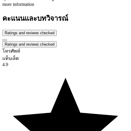
more information
คะแนนและบทวิจารณ์
Ratings and reviews checked
Ratings and reviews checked
โทรศัพท์
แท็บเล็ต
4.9