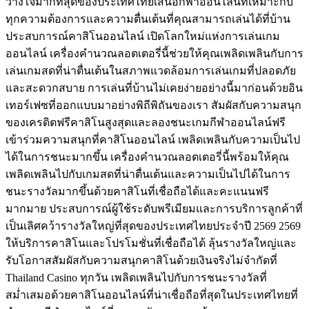
วางใจมากที่สุดของประเทศไทยเสนอกีฬาออนไลน์ที่เหมาะกับ
ทุกความต้องการและความตื่นเต้นที่คุณสามารถเล่นได้ที่บ้าน
ประสบการณ์คาสิโนออนไลน์ เปิดโลกใหม่แห่งการเล่นเกม
ออนไลน์ เครื่องคำนวณลอตเตอรี่นี้ช่วยให้คุณเพลิดเพลินกับการ
เล่นเกมสดที่น่าตื่นเต้นในสภาพแวดล้อมการเล่นเกมที่ปลอดภัย
และสะดวกสบาย การเล่นที่บ้านไม่เคยง่ายอย่างนี้มาก่อนด้วยอิน
เทอร์เฟซที่ออกแบบมาอย่างพิถีพิถันของเรา สัมผัสกับความสนุก
ของเครดิตฟรีคาสิโนสูงสุดและลองชนะเกมกีฬาออนไลน์ฟรี
เข้าร่วมความสนุกที่คาสิโนออนไลน์ เพลิดเพลินกับความเป็นไป
ได้ในการชนะมากขึ้น เครื่องคำนวณลอตเตอรี่นี้พร้อมให้คุณ
เพลิดเพลินไปกับเกมสดที่น่าตื่นเต้นและความเป็นไปได้ในการ
ชนะรางวัลมากขึ้นด้วยคาสิโนที่เชื่อถือได้และคะแนนฟรี
มากมาย ประสบการณ์ผู้ใช้ระดับพรีเมียมและการบริการลูกค้าที่
เป็นเลิศคว้ารางวัลใหญ่ที่สุดของประเทศไทยประจำปี 2569 2569
ให้บริการคาสิโนและโปรโมชั่นที่เชื่อถือได้ ลุ้นรางวัลใหญ่และ
รับโอกาสสัมผัสกับความสนุกคาสิโนด้วยเงินจริงไม่จำกัดที่
Thailand Casino ทุกวัน เพลิดเพลินไปกับการชนะรางวัลที่
สม่ำเสมอด้วยคาสิโนออนไลน์ที่น่าเชื่อถือที่สุดในประเทศไทยที่