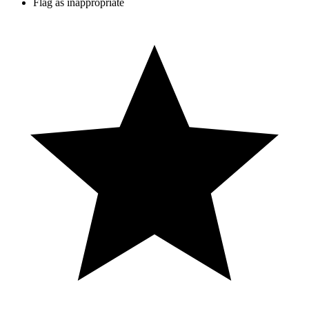
Flag as inappropriate