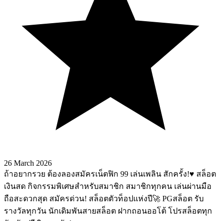
26 March 2026
ถ้าอยากรวย ต้องลองสมัครเน็ตฟิก 99 เล่นเพลิน สักครั้ง!♥️ สล็อต
เงินสด กิจกรรมพิเศษสำหรับสมาชิก สมาชิกทุกคน เล่นผ่านมือ
ถือสะดวกสุด สมัครด่วน! สล็อตตัวท็อปแห่งปี🚀 PGสล็อต รับ
รางวัลทุกวัน นักเดิมพันสายสล็อต ฝากถอนออโต้ โปรสล็อตทุก