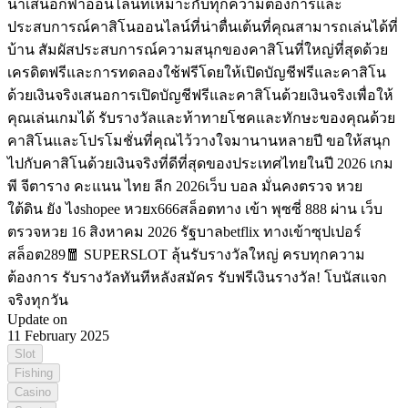
นำเสนอกีฬาออนไลน์ที่เหมาะกับทุกความต้องการและ
ประสบการณ์คาสิโนออนไลน์ที่น่าตื่นเต้นที่คุณสามารถเล่นได้ที่
บ้าน สัมผัสประสบการณ์ความสนุกของคาสิโนที่ใหญ่ที่สุดด้วย
เครดิตฟรีและการทดลองใช้ฟรีโดยให้เปิดบัญชีฟรีและคาสิโน
ด้วยเงินจริงเสนอการเปิดบัญชีฟรีและคาสิโนด้วยเงินจริงเพื่อให้
คุณเล่นเกมได้ รับรางวัลและท้าทายโชคและทักษะของคุณด้วย
คาสิโนและโปรโมชั่นที่คุณไว้วางใจมานานหลายปี ขอให้สนุก
ไปกับคาสิโนด้วยเงินจริงที่ดีที่สุดของประเทศไทยในปี 2026 เกม
พี จีตาราง คะแนน ไทย ลีก 2026เว็บ บอล มั่นคงตรวจ หวย
ใต้ดิน ยัง ไงshopee หวยx666สล็อตทาง เข้า พุซซี่ 888 ผ่าน เว็บ
ตรวจหวย 16 สิงหาคม 2026 รัฐบาลbetflix ทางเข้าซุปเปอร์
สล็อต289🧧 SUPERSLOT ลุ้นรับรางวัลใหญ่ ครบทุกความ
ต้องการ รับรางวัลทันทีหลังสมัคร รับฟรีเงินรางวัล! โบนัสแจก
จริงทุกวัน
Update on
11 February 2025
Slot
Fishing
Casino