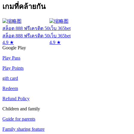
เกมที่คล้ายกัน
สล็อต 888 ฟรีเครดิต 50
เว็บ 365bet
สล็อต 888 ฟรีเครดิต 50
เว็บ 365bet
4.9 ★
4.9 ★
Google Play
Play Pass
Play Points
gift card
Redeem
Refund Policy
Children and family
Guide for parents
Family sharing feature