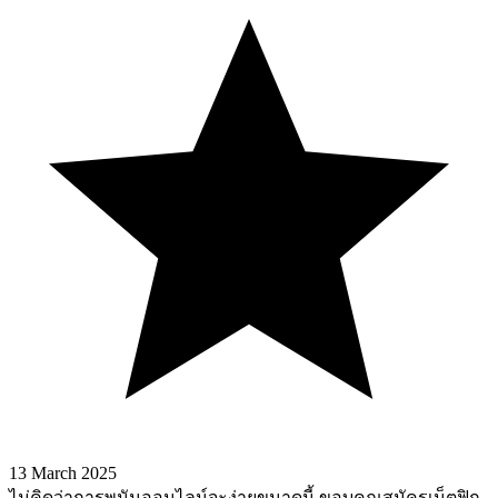
13 March 2025
ไม่คิดว่าการพนันออนไลน์จะง่ายขนาดนี้ ขอบคุณสมัครเน็ตฟิก