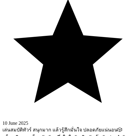
10 June 2025
เล่นสมบัติทัวร์ สนุกมาก แล้วรู้สึกมั่นใจ ปลอดภัยแน่นอน🎲