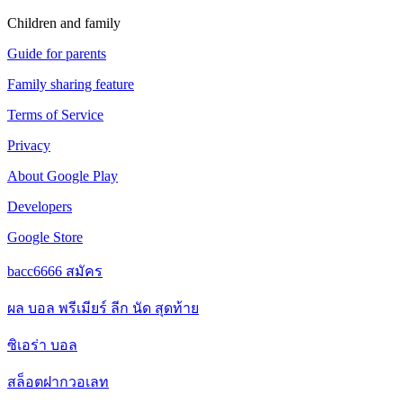
Children and family
Guide for parents
Family sharing feature
Terms of Service
Privacy
About Google Play
Developers
Google Store
bacc6666 สมัคร
ผล บอล พรีเมียร์ ลีก นัด สุดท้าย
ซิเอร่า บอล
สล็อตฝากวอเลท