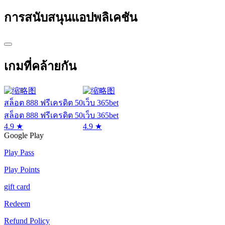
การสนับสนุนแอปพลิเคชัน
เกมที่คล้ายกัน
สล็อต 888 ฟรีเครดิต 50
เว็บ 365bet
สล็อต 888 ฟรีเครดิต 50
เว็บ 365bet
4.9 ★
4.9 ★
Google Play
Play Pass
Play Points
gift card
Redeem
Refund Policy