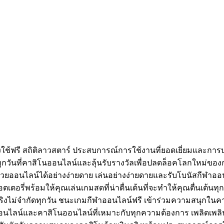
ใช้ฟรี สถิติลาวสตาร์ ประสบการณ์การใช้งานที่ยอดเยี่ยมและการบ
กวันที่คาสิโนออนไลน์และลุ้นรับรางวัลเพื่อปลดล็อคโลกใหม่ของ
่จะรวยออนไลน์ได้อย่างง่ายดาย เล่นอย่างง่ายดายและรับโบนัสกีฬา
ตอรี่พร้อมให้คุณเล่นเกมสดที่น่าตื่นเต้นที่จะทำให้คุณตื่นเต้นทุ
จริงไม่จำกัดทุกวัน ชนะเกมกีฬาออนไลน์ฟรี เข้าร่วมความสนุกใ
ไลน์และคาสิโนออนไลน์ที่เหมาะกับทุกความต้องการ เพลิดเพลินไป