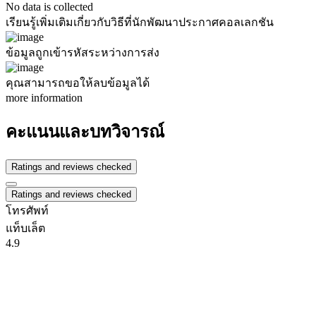
No data is collected
เรียนรู้เพิ่มเติมเกี่ยวกับวิธีที่นักพัฒนาประกาศคอลเลกชัน
ข้อมูลถูกเข้ารหัสระหว่างการส่ง
คุณสามารถขอให้ลบข้อมูลได้
more information
คะแนนและบทวิจารณ์
Ratings and reviews checked
Ratings and reviews checked
โทรศัพท์
แท็บเล็ต
4.9