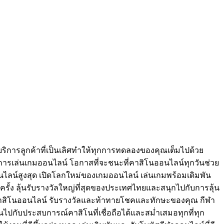
ริการลูกค้าที่เป็นเลิศทำให้ทุกการทดลองของคุณเต็มไปด้วย
การเล่นเกมออนไลน์ โอกาสที่จะชนะที่คาสิโนออนไลน์ทุกวันช่วย
ออนไลน์สูงสุด เปิดโลกใหม่ของเกมออนไลน์ เล่นเกมพร้อมเดิมพัน
กครั้ง ลุ้นรับรางวัลใหญ่ที่สุดของประเทศไทยและสนุกไปกับการลุ้น
นคาสิโนออนไลน์ รับรางวัลและท้าทายโชคและทักษะของคุณ กีฬา
กับประสบการณ์คาสิโนที่เชื่อถือได้และสม่ำเสมอทุกที่ทุก