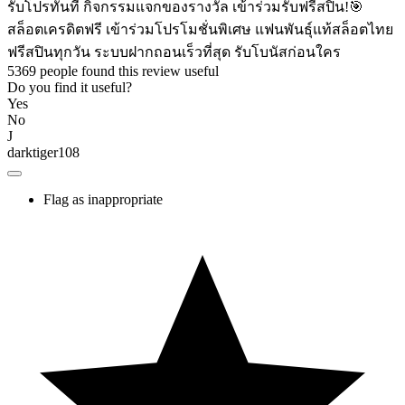
รับโปรทันที กิจกรรมแจกของรางวัล เข้าร่วมรับฟรีสปิน!🎯
สล็อตเครดิตฟรี เข้าร่วมโปรโมชั่นพิเศษ แฟนพันธุ์แท้สล็อตไทย
ฟรีสปินทุกวัน ระบบฝากถอนเร็วที่สุด รับโบนัสก่อนใคร
5369 people found this review useful
Do you find it useful?
Yes
No
J
darktiger108
Flag as inappropriate