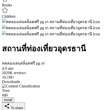
Books
Children
สถานที่ท่องเที่ยวอุดรธานี
ทดลองเล่นสล็อตฟรี pg เก
4.9
star
2029K reviews
10.1M+
Downloads
Teen
info
install
To share