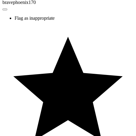
bravephoenix170
Flag as inappropriate