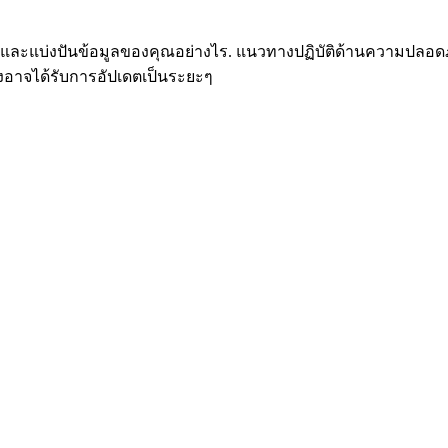
และแบ่งปันข้อมูลของคุณอย่างไร.
แนวทางปฏิบัติด้านความปลอดภั
่งอาจได้รับการอัปเดตเป็นระยะๆ