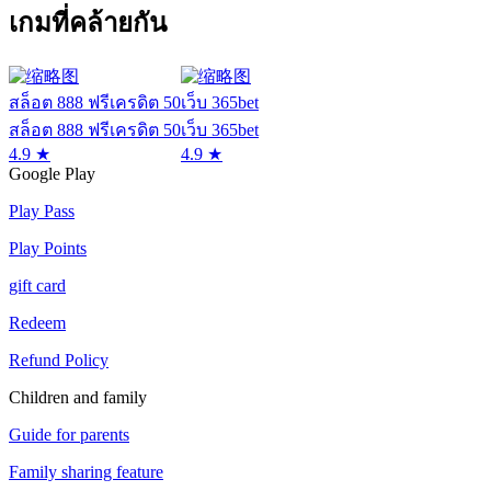
เกมที่คล้ายกัน
สล็อต 888 ฟรีเครดิต 50
เว็บ 365bet
สล็อต 888 ฟรีเครดิต 50
เว็บ 365bet
4.9 ★
4.9 ★
Google Play
Play Pass
Play Points
gift card
Redeem
Refund Policy
Children and family
Guide for parents
Family sharing feature