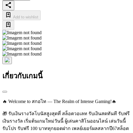
Add to wishlist
เกี่ยวกับเกมนี้
🔥 Welcome to สกอไท — The Realm of Intense Gaming!🔥
🎁 รับเงินรางวัลโบนัสสูงสุดที่ สล็อตวอเลท รับเงินสดทันที รับฟรี
เงินรางวัล เริ่มต้นเกมใหม่วันนี้ ผู้เล่นคาสิโนออนไลน์ เล่นวันนี้
รับโปร รับฟรี 100 บาททุกยอดฝาก เพลย์เยอร์ผลสลากปี67สล็อต