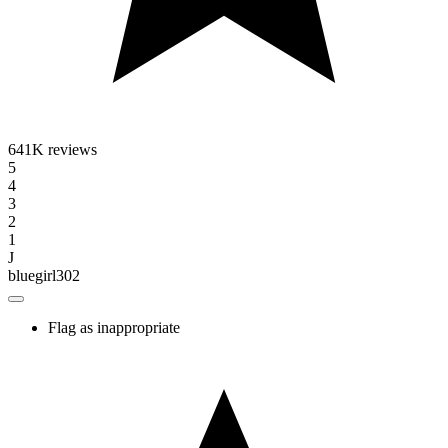
641K reviews
5
4
3
2
1
J
bluegirl302
Flag as inappropriate