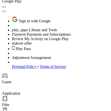
Google Play
Sign in with Google
play_apps
Library and Tools
Payment
Payments and Subscriptions
Review
My Activity on Google Play
redeem
offer
Play Pass
Adjustment
Arrangement
Personal Policy
•
Terms of Service
Game
Application
Film