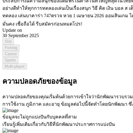
ประสบการณ์ความสนุกของแต้มฟรีในคาสิโนที่ใหญ่ที่สุดในไทยทุ
อย่างดีทำให้ทุกการทดลองเล่นเป็นเรื่องสนุก วิธี คิด เงิน บอล ส
ทดลอง เล่นบาคาร่า 747ตรวจ หวย 1 เมษายน 2026 ออมสินเกม ได้ ต
มั่นคง เชื่อถือได้ รีบสมัครก่อนหมดโปร!
Update on
30 September 2025
Slot
Fishing
Casino
Sports
Multi-player
ความปลอดภัยของข้อมูล
ความปลอดภัยของคุณเริ่มต้นด้วยการเข้าใจว่านักพัฒนารวบรวม
การใช้งาน ภูมิภาค และอายุ
ข้อมูลต่อไปนี้จัดทำโดยนักพัฒนา ซึ
ข้อมูลจะไม่ถูกแบ่งปันกับบุคคลที่สาม
เรียนรู้เพิ่มเติมเกี่ยวกับวิธีที่นักพัฒนาประกาศการแบ่งปัน