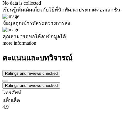
No data is collected
เรียนรู้เพิ่มเติมเกี่ยวกับวิธีที่นักพัฒนาประกาศคอลเลกชัน
ข้อมูลถูกเข้ารหัสระหว่างการส่ง
คุณสามารถขอให้ลบข้อมูลได้
more information
คะแนนและบทวิจารณ์
Ratings and reviews checked
Ratings and reviews checked
โทรศัพท์
แท็บเล็ต
4.9