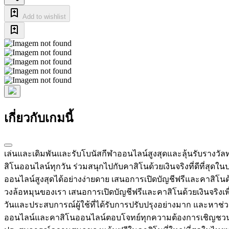
Add to wishlist
เกี่ยวกับเกมนี้
เล่นและเดิมพันและรับโบนัสกีฬาออนไลน์สูงสุดและลุ้นรับรางวัล
สิโนออนไลน์ทุกวัน ร่วมสนุกไปกับคาสิโนด้วยเงินจริงที่ดีที่ส
ออนไลน์สูงสุดได้อย่างง่ายดาย เสนอการเปิดบัญชีฟรีและคาสิโนด้ว
วงล้อหมุนของเรา เสนอการเปิดบัญชีฟรีและคาสิโนด้วยเงินจริงเ
วันและประสบการณ์ผู้ใช้ที่ได้รับการปรับปรุงอย่างมาก และหาช่วง
ออนไลน์และคาสิโนออนไลน์ตอบโจทย์ทุกความต้องการเชิญชวนให้