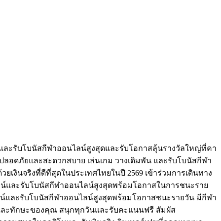
ยและรับโบนัสกีฬาออนไลน์สูงสุดและรับโอกาสลุ้นรางวัลใหญ่ที่คา
ที่ปลอดภัยและสะดวกสบาย เล่นเกม วางเดิมพัน และรับโบนัสกีฬา
วยเงินจริงที่ดีที่สุดในประเทศไทยในปี 2569 เข้าร่วมการเดินทาง
ออนไลน์และรับโบนัสกีฬาออนไลน์สูงสุดพร้อมโอกาสในการชนะราย
ออนไลน์และรับโบนัสกีฬาออนไลน์สูงสุดพร้อมโอกาสชนะรายวัน มีกีฬา
ละทักษะของคุณ สนุกทุกวันและรับคะแนนฟรี สัมผัส