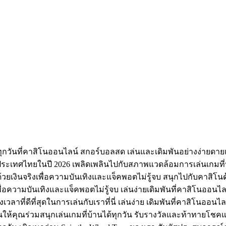
ทุกวันที่คาสิโนออนไลน์ สกอร์บอลสด เล่นและเดิมพันอย่างง่ายดา
ุดในประเทศไทยในปี 2026 เพลิดเพลินไปกับสภาพแวดล้อมการเล่นเกม
ยเงินจริงเพื่อความบันเทิงและแจ็คพอตไม่รู้จบ สนุกไปกับคาสิโนด้
พื่อความบันเทิงและแจ็คพอตไม่รู้จบ เล่นง่ายเดิมพันที่คาสิโน
เวลาที่ดีที่สุดในการเล่นกับเราที่นี่ เล่นง่าย เดิมพันที่คาสิโน
คุณร่วมสนุกเล่นเกมที่บ้านได้ทุกวัน รับรางวัลและท้าทายโชคแ