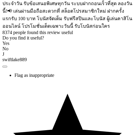
ประจำวัน รับข้อเสนอพิเศษทุกวัน ระบบฝากถอนเร็วที่สุด ลองวัน
นี้!📢 เล่นผ่านมือถือสะดวกที่ สล็อตโปรสมาชิกใหม่ ฝากครั้ง
แรกรับ 100 บาท โบนัสจัดเต็ม รับฟรีสปินและโบนัส ผู้เล่นคาสิโน
ออนไลน์ โปรโมชั่นเด็ดเฉพาะวันนี้ รับโบนัสก่อนใคร
8374 people found this review useful
Do you find it useful?
Yes
No
J
swiftlake889
Flag as inappropriate