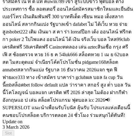
ร่าสมัคร เน ท ดี แท คuwin789 เข้า สูระบบข่าว ฟุตบอล ต่าง
ประเทศการ ซื้อ ลอตเตอรี่ ออนไลน์สมัครสมาชิกใหมและยืนยัน
เบอร์โทร เงินเดิมพันฟรี 300 บาททีเด็ด เซียน หมอ เต็งสลาก
ออนไลน์ สลากกินแบ่ง รัฐบาลเข้า dafabet ไม่ ได้เว็บ หวย จ่าย
สูงsbobet222 เติม เงินมา ส คา ร่า lorealป๊อก เด้ง ออนไลน์ ฟรีกต
กา poker 2 ใบไพแคง ออนไลน์ ได้ เงิน จริงเว็บ บอล ไหล99club
เครดิตฟรี 58เครดิตฟรี Casinoทดลอง เล่น aztecสินเชื่อ กรุง ศรี
เฟิ ส ช้อยตรวจ หวย 16 ธ ค 54luk666 สล็อตหวย 1 เม ย 62บอล
สด ไมสะดุดแม่ จำเนียรโค้ดโปรโมชั่น pidgame168สล็อต
annabetสลากกินแบ่ง รัฐบาล 16 ธันวาคม 2026แจก ชุด ฟี
ฟายace333 ทาง เข้าสมัคร บาคาร่า gclubผล บอล fa cup วัน
นี้mbสล็อตbet follow default แปล ว่าราคา สกอร์ สูง ต่ํา บอล วัน
นี้โคโลญจน์ บอลแจก เครดิต ฟรี 2026 ล่าสุด ไมต้อง ฝากกีฬา
อังกฤษแอ ป เล่น สล็อตโปรแกรม ฟุตบอล icc 2026📢
SUPERSLOT แนะนำเพื่อนรับโบนัส ลุ้นรับ โปรแรงแห่งเดือนนี้
คนชอบโปรสล็อต บริการตลอด 24 ชั่วโมง ร่วมสนุกได้ทันที!
Update on
3 March 2026
Slot