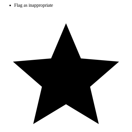
Flag as inappropriate