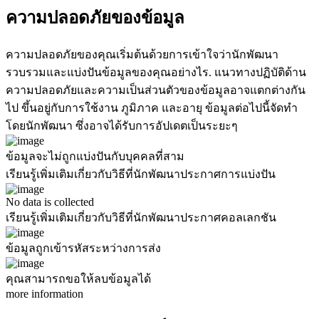
ความปลอดภัยของข้อมูล
ความปลอดภัยของคุณเริ่มต้นด้วยการเข้าใจว่านักพัฒนา
รวบรวมและแบ่งปันข้อมูลของคุณอย่างไร.
แนวทางปฏิบัติด้าน
ความปลอดภัยและความเป็นส่วนตัวของข้อมูลอาจแตกต่างกัน
ไป ขึ้นอยู่กับการใช้งาน ภูมิภาค และอายุ
ข้อมูลต่อไปนี้จัดทำ
โดยนักพัฒนา ซึ่งอาจได้รับการอัปเดตเป็นระยะๆ
ข้อมูลจะไม่ถูกแบ่งปันกับบุคคลที่สาม
เรียนรู้เพิ่มเติมเกี่ยวกับวิธีที่นักพัฒนาประกาศการแบ่งปัน
No data is collected
เรียนรู้เพิ่มเติมเกี่ยวกับวิธีที่นักพัฒนาประกาศคอลเลกชัน
ข้อมูลถูกเข้ารหัสระหว่างการส่ง
คุณสามารถขอให้ลบข้อมูลได้
more information