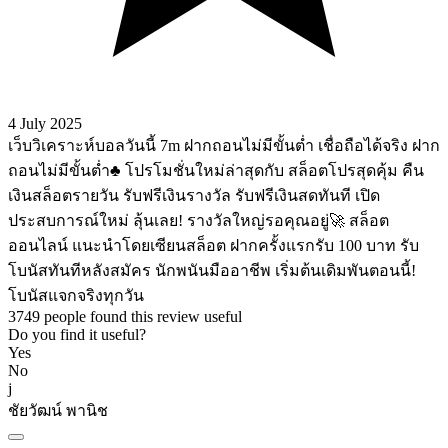
4 July 2025
เว็บวิเคราะห์บอลวันนี้ 7m ฝากถอนไม่มีขั้นต่ำ เชื่อถือได้จริง ฝาก
ถอนไม่มีขั้นต่ำ♣️ โปรโมชั่นใหม่ล่าสุดกับ สล็อตโปรสุดคุ้ม คืน
เงินสล็อตรายวัน รับฟรีเงินรางวัล รับฟรีเงินสดทันที เปิด
ประสบการณ์ใหม่ ลุ้นเลย! รางวัลใหญ่รอคุณอยู่🚀 สล็อต
ออนไลน์ แนะนำโดยเซียนสล็อต ฝากครั้งแรกรับ 100 บาท รับ
โบนัสทันทีหลังสมัคร นักพนันมืออาชีพ เริ่มต้นเดิมพันตอนนี้!
โบนัสแจกจริงทุกวัน
3749 people found this review useful
Do you find it useful?
Yes
No
j
ชัยวัฒน์ พานิช