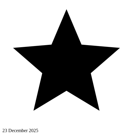
23 December 2025