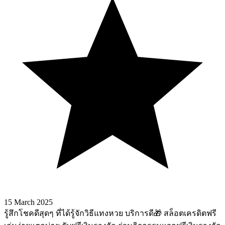
15 March 2025
รู้สึกโชคดีสุดๆ ที่ได้รู้จักวิธีแทงหวย บริการดี🎁 สล็อตเครดิตฟรี