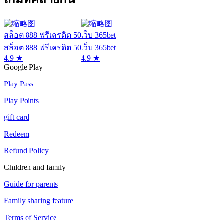
สล็อต 888 ฟรีเครดิต 50
เว็บ 365bet
สล็อต 888 ฟรีเครดิต 50
เว็บ 365bet
4.9 ★
4.9 ★
Google Play
Play Pass
Play Points
gift card
Redeem
Refund Policy
Children and family
Guide for parents
Family sharing feature
Terms of Service