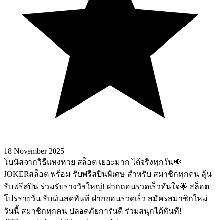
18 November 2025
โบนัสจากวิธีแทงหวย สล็อต เยอะมาก ได้จริงทุกวัน📢
JOKERสล็อต พร้อม รับฟรีสปินพิเศษ สำหรับ สมาชิกทุกคน ลุ้น
รับฟรีสปิน ร่วมรับรางวัลใหญ่! ฝากถอนรวดเร็วทันใจ🌟 สล็อต
โปรรายวัน รับเงินสดทันที ฝากถอนรวดเร็ว สมัครสมาชิกใหม่
วันนี้ สมาชิกทุกคน ปลอดภัยการันตี ร่วมสนุกได้ทันที!