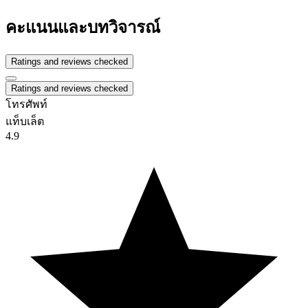
คะแนนและบทวิจารณ์
Ratings and reviews checked
Ratings and reviews checked
โทรศัพท์
แท็บเล็ต
4.9