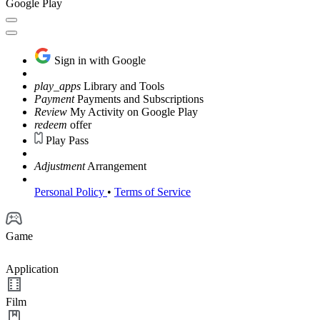
Google Play
Sign in with Google
play_apps
Library and Tools
Payment
Payments and Subscriptions
Review
My Activity on Google Play
redeem
offer
Play Pass
Adjustment
Arrangement
Personal Policy
•
Terms of Service
Game
Application
Film