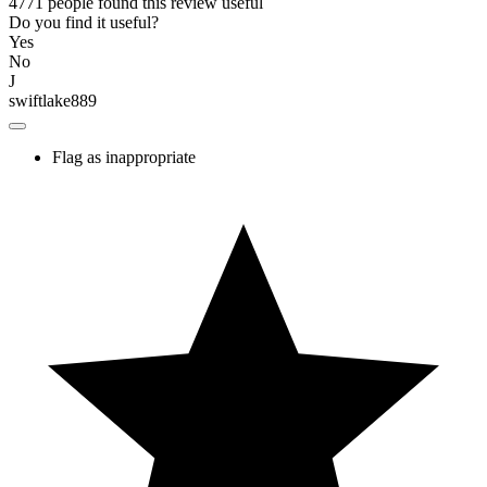
4771 people found this review useful
Do you find it useful?
Yes
No
J
swiftlake889
Flag as inappropriate