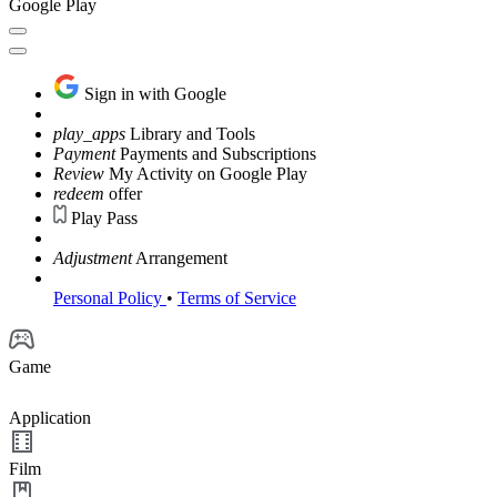
Google Play
Sign in with Google
play_apps
Library and Tools
Payment
Payments and Subscriptions
Review
My Activity on Google Play
redeem
offer
Play Pass
Adjustment
Arrangement
Personal Policy
•
Terms of Service
Game
Application
Film