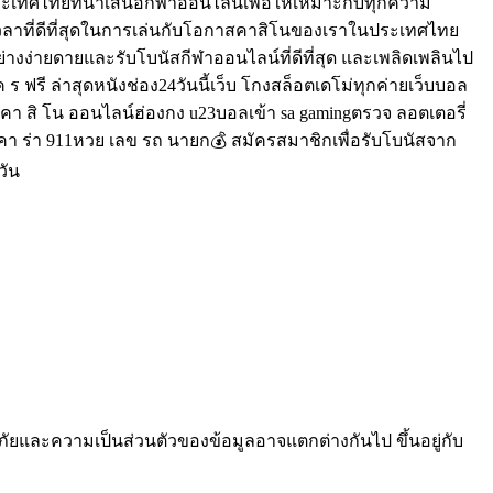
ประเทศไทยที่นำเสนอกีฬาออนไลน์เพื่อให้เหมาะกับทุกความ
วลาที่ดีที่สุดในการเล่นกับโอกาสคาสิโนของเราในประเทศไทย
่างง่ายดายและรับโบนัสกีฬาออนไลน์ที่ดีที่สุด และเพลิดเพลินไป
 ฟรี ล่าสุดหนังช่อง24วันนี้เว็บ โกงสล็อตเดโม่ทุกค่ายเว็บบอล
ty คา สิ โน ออนไลน์ฮ่องกง u23บอลเข้า sa gamingตรวจ ลอตเตอรี่
 ลีกบา คา ร่า 911หวย เลข รถ นายก💰 สมัครสมาชิกเพื่อรับโบนัสจาก
วัน
ยและความเป็นส่วนตัวของข้อมูลอาจแตกต่างกันไป ขึ้นอยู่กับ