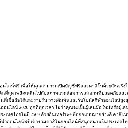
นไลน์ฟรี เพื่อให้คุณสามารถเปิดบัญชีฟรีและคาสิโนด้วยเงินจริง
่นเต้นที่สุด เพลิดเพลินไปกับสภาพแวดล้อมการเล่นเกมที่ปลอดภัยและ
นที่เชื่อถือได้และราบรื่น วางเดิมพันและรับโบนัสกีฬาออนไลน์ส
 2026 ทุกที่ทุกเวลา ไม่ว่าคุณจะเป็นผู้เล่นมือใหม่หรือผู้เล่นที่
ประเทศไทยในปี 2569 ด้วยอินเทอร์เฟซที่ออกแบบมาอย่างดี คาสิโนที
าออนไลน์ฟรี เข้าร่วมคาสิโนออนไลน์ที่สนุกสนานในประเทศไทยจะท