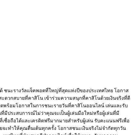
ได้ ชนะรางวัลแจ็คพอตที่ใหญ่ที่สุดแห่งปีของประเทศไทย โอกาส
สะดวกสบายที่คาสิโน เข้าร่วมความสนุกที่คาสิโนด้วยเงินจริงที่ดี
ูงสุดพร้อมโอกาสในการชนะรายวันที่คาสิโนออนไลน์ เล่นและรับ
มีประสบการณ์ไม่ว่าคุณจะเป็นผู้เล่นมือใหม่หรือผู้เล่นที่มี
่เชื่อถือได้และเครดิตฟรีมากมายสำหรับผู้เล่น รับคะแนนฟรีเพื่อ
ำให้คุณตื่นเต้นทุกครั้ง โอกาสชนะเงินจริงไม่จำกัดทุกวัน