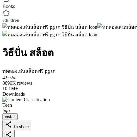
Books
Children
วิธีปั่น สล็อต
ทดลองเล่นสล็อตฟรี pg เก
4.9
star
8690K reviews
10.1M+
Downloads
Teen
info
install
To share