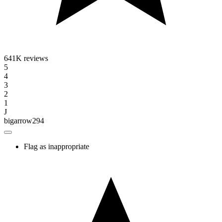
641K reviews
5
4
3
2
1
J
bigarrow294
Flag as inappropriate