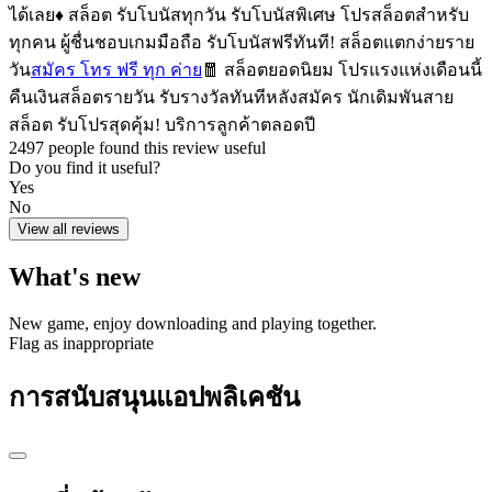
ได้เลย♦️ สล็อต รับโบนัสทุกวัน รับโบนัสพิเศษ โปรสล็อตสำหรับ
ทุกคน ผู้ชื่นชอบเกมมือถือ รับโบนัสฟรีทันที! สล็อตแตกง่ายราย
วัน
สมัคร โทร ฟรี ทุก ค่าย
🧧 สล็อตยอดนิยม โปรแรงแห่งเดือนนี้
คืนเงินสล็อตรายวัน รับรางวัลทันทีหลังสมัคร นักเดิมพันสาย
สล็อต รับโปรสุดคุ้ม! บริการลูกค้าตลอดปี
2497 people found this review useful
Do you find it useful?
Yes
No
View all reviews
What's new
New game, enjoy downloading and playing together.
Flag as inappropriate
การสนับสนุนแอปพลิเคชัน