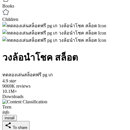
Books
Children
วงล้อนําโชค สล็อต
ทดลองเล่นสล็อตฟรี pg เก
4.9
star
9069K reviews
10.1M+
Downloads
Teen
info
install
To share