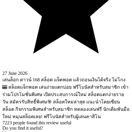
27 June 2026
เล่นล็อก ดาวน์ 168 สล็อต แจ็คพอต แล้วถอนเงินได้จริง ไม่โกง
🎰 สล็อตแจ็กพอต เล่นง่ายแตกบ่อย ฟรีโบนัสสำหรับสมาชิก เข้า
ร่วมโปรโมชั่นพิเศษ เปิดประสบการณ์ใหม่ สล็อตแตกง่ายราย
วัน สมัครรับสิทธิ์พิเศษ🎯 สล็อตใหม่ล่าสุด แนะนำโดยเซียน
สล็อต กิจกรรมพิเศษสำหรับสมาชิก ทดลองเล่นฟรี นักเดิมพันมือ
ใหม่ หมุนสล็อตเลย! ฟรีโบนัสสำหรับผู้เล่นคาสิโน
7223 people found this review useful
Do you find it useful?