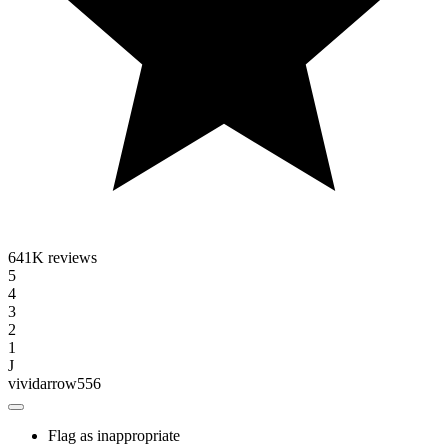
641K reviews
5
4
3
2
1
J
vividarrow556
Flag as inappropriate