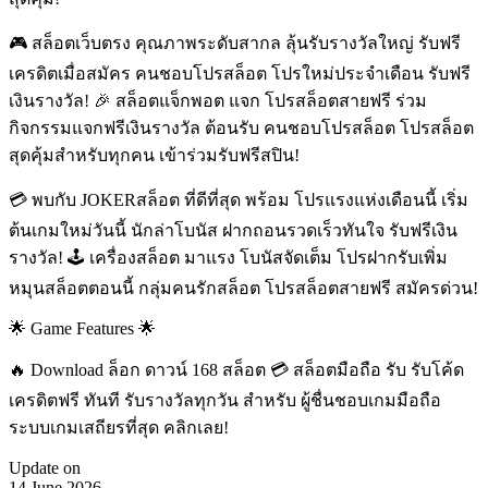
🎮 สล็อตเว็บตรง คุณภาพระดับสากล ลุ้นรับรางวัลใหญ่ รับฟรี
เครดิตเมื่อสมัคร คนชอบโปรสล็อต โปรใหม่ประจำเดือน รับฟรี
เงินรางวัล! 🎉 สล็อตแจ็กพอต แจก โปรสล็อตสายฟรี ร่วม
กิจกรรมแจกฟรีเงินรางวัล ต้อนรับ คนชอบโปรสล็อต โปรสล็อต
สุดคุ้มสำหรับทุกคน เข้าร่วมรับฟรีสปิน!
💳 พบกับ JOKERสล็อต ที่ดีที่สุด พร้อม โปรแรงแห่งเดือนนี้ เริ่ม
ต้นเกมใหม่วันนี้ นักล่าโบนัส ฝากถอนรวดเร็วทันใจ รับฟรีเงิน
รางวัล! 🕹️ เครื่องสล็อต มาแรง โบนัสจัดเต็ม โปรฝากรับเพิ่ม
หมุนสล็อตตอนนี้ กลุ่มคนรักสล็อต โปรสล็อตสายฟรี สมัครด่วน!
🌟 Game Features 🌟
🔥 Download ล็อก ดาวน์ 168 สล็อต 💳 สล็อตมือถือ รับ รับโค้ด
เครดิตฟรี ทันที รับรางวัลทุกวัน สำหรับ ผู้ชื่นชอบเกมมือถือ
ระบบเกมเสถียรที่สุด คลิกเลย!
Update on
14 June 2026