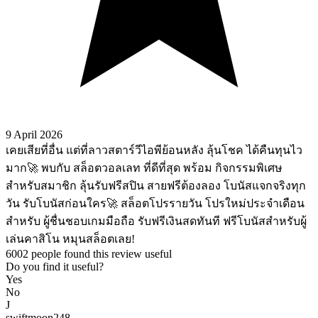
9 April 2026
เคยเสียที่อื่น แต่ที่ลาวสตาร์วีไอพีย้อนหลัง ลุ้นโชค ได้คืนทุนไว
มาก🚀 พบกับ สล็อตวอลเลท ที่ดีที่สุด พร้อม กิจกรรมพิเศษ
สำหรับสมาชิก ลุ้นรับฟรีสปิน สายฟรีต้องลอง โบนัสแจกจริงทุก
วัน รับโบนัสก่อนใคร🚀 สล็อตโปรรายวัน โปรใหม่ประจำเดือน
สำหรับ ผู้ชื่นชอบเกมมือถือ รับฟรีเงินสดทันที ฟรีโบนัสสำหรับผู้
เล่นคาสิโน หมุนสล็อตเลย!
6002 people found this review useful
Do you find it useful?
Yes
No
J
swiftmoon248