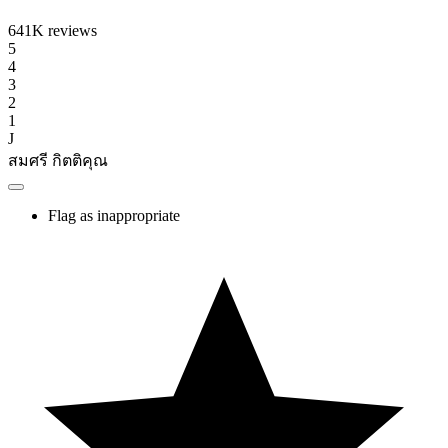
641K reviews
5
4
3
2
1
J
สมศรี กิตติคุณ
Flag as inappropriate