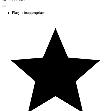
Flag as inappropriate