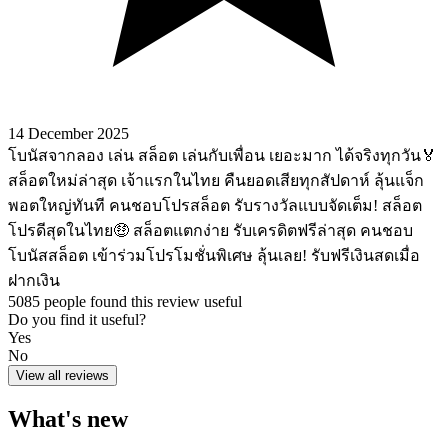
14 December 2025
โบนัสจากลอง เล่น สล็อต เล่นกับเพื่อน เยอะมาก ได้จริงทุกวัน🏅
สล็อตใหม่ล่าสุด เจ้าแรกในไทย คืนยอดเสียทุกสัปดาห์ ลุ้นแจ็ก
พอตใหญ่ทันที คนชอบโปรสล็อต รับรางวัลแบบจัดเต็ม! สล็อต
โปรดีสุดในไทย🤑 สล็อตแตกง่าย รับเครดิตฟรีล่าสุด คนชอบ
โบนัสสล็อต เข้าร่วมโปรโมชั่นพิเศษ ลุ้นเลย! รับฟรีเงินสดเมื่อ
ฝากเงิน
5085 people found this review useful
Do you find it useful?
Yes
No
View all reviews
What's new