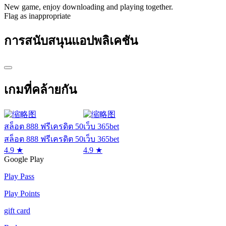
New game, enjoy downloading and playing together.
Flag as inappropriate
การสนับสนุนแอปพลิเคชัน
เกมที่คล้ายกัน
สล็อต 888 ฟรีเครดิต 50
เว็บ 365bet
สล็อต 888 ฟรีเครดิต 50
เว็บ 365bet
4.9 ★
4.9 ★
Google Play
Play Pass
Play Points
gift card