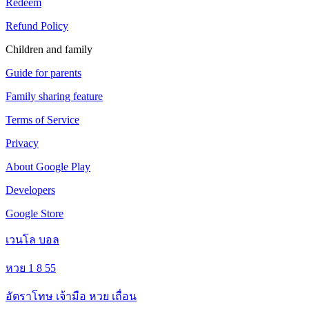
Redeem
Refund Policy
Children and family
Guide for parents
Family sharing feature
Terms of Service
Privacy
About Google Play
Developers
Google Store
เวนโล บอล
หวย 1 8 55
อัตราโทษ เจ้ามือ หวย เถื่อน