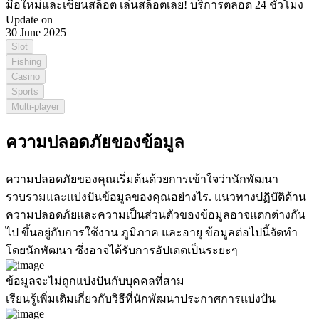
มือใหม่และเซียนสล็อต เล่นสล็อตเลย! บริการตลอด 24 ชั่วโมง
Update on
30 June 2025
Slot
Fishing
Casino
Sports
Multi-player
ความปลอดภัยของข้อมูล
ความปลอดภัยของคุณเริ่มต้นด้วยการเข้าใจว่านักพัฒนา
รวบรวมและแบ่งปันข้อมูลของคุณอย่างไร.
แนวทางปฏิบัติด้าน
ความปลอดภัยและความเป็นส่วนตัวของข้อมูลอาจแตกต่างกัน
ไป ขึ้นอยู่กับการใช้งาน ภูมิภาค และอายุ
ข้อมูลต่อไปนี้จัดทำ
โดยนักพัฒนา ซึ่งอาจได้รับการอัปเดตเป็นระยะๆ
ข้อมูลจะไม่ถูกแบ่งปันกับบุคคลที่สาม
เรียนรู้เพิ่มเติมเกี่ยวกับวิธีที่นักพัฒนาประกาศการแบ่งปัน