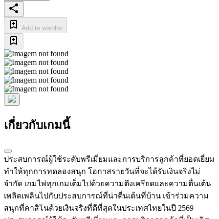
Add to wishlist
เกี่ยวกับเกมนี้
ประสบการณ์ผู้ใช้ระดับพรีเมี่ยมและการบริการลูกค้าที่ยอดเยี่ยม
ทำให้ทุกการทดลองสนุก โอกาสรายวันที่จะได้รับเงินจริงไม่
จำกัด เกมไพ่ทุกเกมเต็มไปด้วยความตึงเครียดและความตื่นเต้น
เพลิดเพลินไปกับประสบการณ์ที่น่าตื่นเต้นที่บ้าน เข้าร่วมความ
สนุกที่คาสิโนด้วยเงินจริงที่ดีที่สุดในประเทศไทยในปี 2569