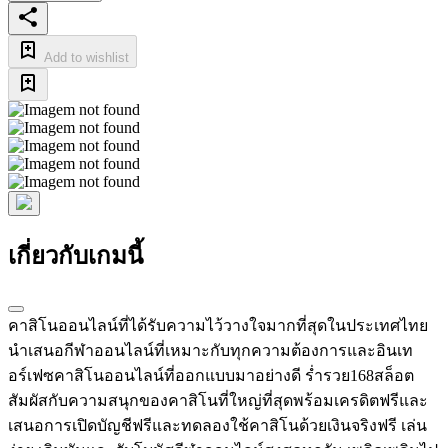
Add to wishlist
เกี่ยวกับเกมนี้
คาสิโนออนไลน์ที่ได้รับความไว้วางใจมากที่สุดในประเทศไทย
นำเสนอกีฬาออนไลน์ที่เหมาะกับทุกความต้องการและอินเท
อร์เฟซคาสิโนออนไลน์ที่ออกแบบมาอย่างดี ร่ำรวย168สล็อต
สัมผัสกับความสนุกของคาสิโนที่ใหญ่ที่สุดพร้อมเครดิตฟรีและ
เสนอการเปิดบัญชีฟรีและทดลองใช้คาสิโนด้วยเงินจริงฟรี เล่น