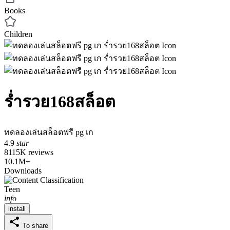
Books
Children
ร่ำรวย168สล็อต
ทดลองเล่นสล็อตฟรี pg เก
4.9
star
8115K reviews
10.1M+
Downloads
Teen
info
install
To share