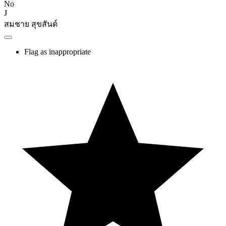
No
J
สมชาย สุขสันต์
Flag as inappropriate