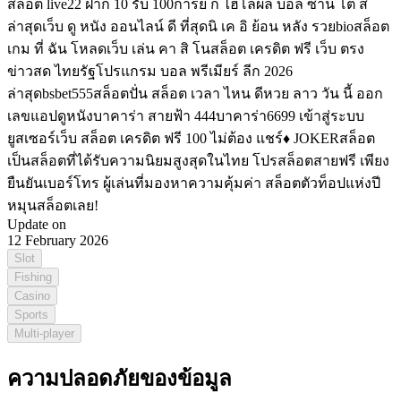
สล็อต live22 ฝาก 10 รับ 100การย ก ไฮโลผล บอล ซาน โต ส
ล่าสุดเว็บ ดู หนัง ออนไลน์ ดี ที่สุดนิ เค อิ ย้อน หลัง รวยbioสล็อต
เกม ที่ ฉัน โหลดเว็บ เล่น คา สิ โนสล็อต เครดิต ฟรี เว็บ ตรง
ข่าวสด ไทยรัฐโปรแกรม บอล พรีเมียร์ ลีก 2026
ล่าสุดbsbet555สล็อตปั่น สล็อต เวลา ไหน ดีหวย ลาว วัน นี้ ออก
เลขแอปดูหนังบาคาร่า สายฟ้า 444บาคาร่า6699 เข้าสู่ระบบ
ยูสเซอร์เว็บ สล็อต เครดิต ฟรี 100 ไม่ต้อง แชร์♦️ JOKERสล็อต
เป็นสล็อตที่ได้รับความนิยมสูงสุดในไทย โปรสล็อตสายฟรี เพียง
ยืนยันเบอร์โทร ผู้เล่นที่มองหาความคุ้มค่า สล็อตตัวท็อปแห่งปี
หมุนสล็อตเลย!
Update on
12 February 2026
Slot
Fishing
Casino
Sports
Multi-player
ความปลอดภัยของข้อมูล