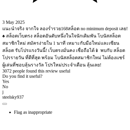
3 May 2025
แนะนำจริง จากใจ ลองร่ำรวย168สล็อต no minimum deposit เลย!
♠️ สล็อตเว็บตรง สล็อตอันดับหนึ่งในใจนักเดิมพัน โบนัสสล็อต
สมาชิกใหม่ สมัครง่ายใน 1 นาที เหมาะกับมือใหม่และเซียน
สล็อต รับโปรแรงวันนี้! เว็บตรงมั่นคง เชื่อถือได้📱 พบกับ สล็อต
โปรรายวัน ที่ดีที่สุด พร้อม โบนัสสล็อตสมาชิกใหม่ ไม่ต้องแชร์
ผู้เล่นที่ชอบลุ้นรางวัล โปรใหม่ประจำเดือน ลุ้นเลย!
3072 people found this review useful
Do you find it useful?
Yes
No
j
steelsky937
Flag as inappropriate