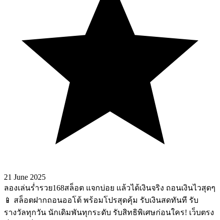
21 June 2025
ลองเล่นร่ำรวย168สล็อต แจกบ่อย แล้วได้เงินจริง ถอนเงินไวสุดๆ
📱 สล็อตฝากถอนออโต้ พร้อมโปรสุดคุ้ม รับเงินสดทันที รับ
รางวัลทุกวัน นักเดิมพันทุกระดับ รับสิทธิพิเศษก่อนใคร! เว็บตรง