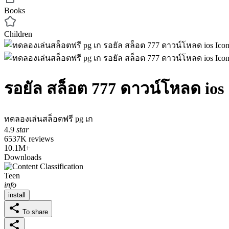
Books
Children
รอยัล สล็อต 777 ดาวน์โหลด ios
ทดลองเล่นสล็อตฟรี pg เก
4.9
star
6537K reviews
10.1M+
Downloads
Teen
info
install
To share