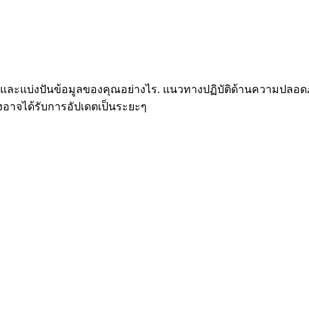
และแบ่งปันข้อมูลของคุณอย่างไร.
แนวทางปฏิบัติด้านความปลอดภั
่งอาจได้รับการอัปเดตเป็นระยะๆ