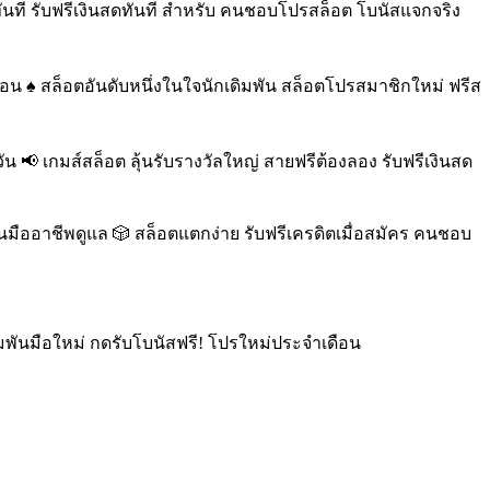
ันที รับฟรีเงินสดทันที สำหรับ คนชอบโปรสล็อต โบนัสแจกจริง
ือน ♠️ สล็อตอันดับหนึ่งในใจนักเดิมพัน สล็อตโปรสมาชิกใหม่ ฟรีส
📢 เกมส์สล็อต ลุ้นรับรางวัลใหญ่ สายฟรีต้องลอง รับฟรีเงินสด
นมืออาชีพดูแล 🎲 สล็อตแตกง่าย รับฟรีเครดิตเมื่อสมัคร คนชอบ
ิมพันมือใหม่ กดรับโบนัสฟรี! โปรใหม่ประจำเดือน