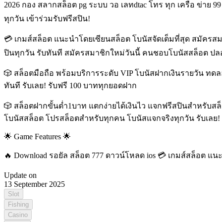
2026 กอง สลากสล็อต pg ระบบ วอ เลทdtac โทร ทุก เครือ ข่าย 9
ทุกวัน เข้าร่วมรับฟรีสปิน!
💳 เกมส์สล็อต แนะนำโดยเซียนสล็อต โบนัสจัดเต็มที่สุด สมัครสมา
ปินทุกวัน รับทันที สมัครสมาชิกใหม่วันนี้ คนชอบโบนัสสล็อต ปลอ
🎲 สล็อตมือถือ พร้อมบริการระดับ VIP โบนัสฝากเงินรายวัน ทดลอ
ทันที รับเลย! รับฟรี 100 บาททุกยอดฝาก
🎲 สล็อตฝากขั้นต่ำ1บาท แตกง่ายได้เงินไว แจกฟรีสปินสำหรับสล็
โบนัสสล็อต โปรสล็อตสำหรับทุกคน โบนัสแจกจริงทุกวัน รับเลย!
🌟 Game Features 🌟
🔥 Download รอยัล สล็อต 777 ดาวน์โหลด ios 💳 เกมส์สล็อต แนะ
Update on
13 September 2025
Slot
Fishing
Casino