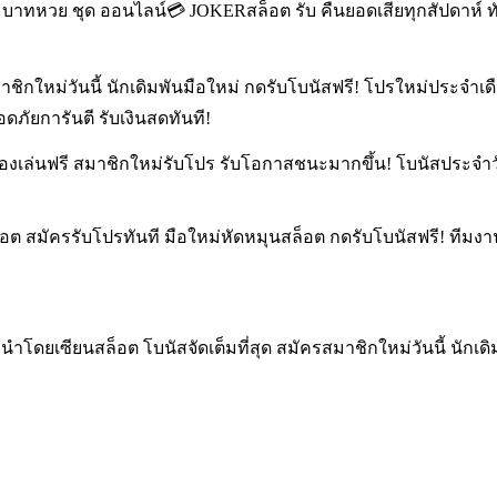
9 บาทหวย ชุด ออนไลน์💳 JOKERสล็อต รับ คืนยอดเสียทุกสัปดาห์ ท
ชิกใหม่วันนี้ นักเดิมพันมือใหม่ กดรับโบนัสฟรี! โปรใหม่ประจำเด
ดภัยการันตี รับเงินสดทันที!
งเล่นฟรี สมาชิกใหม่รับโปร รับโอกาสชนะมากขึ้น! โบนัสประจำวัน 
อต สมัครรับโปรทันที มือใหม่หัดหมุนสล็อต กดรับโบนัสฟรี! ทีมงา
นำโดยเซียนสล็อต โบนัสจัดเต็มที่สุด สมัครสมาชิกใหม่วันนี้ นักเด