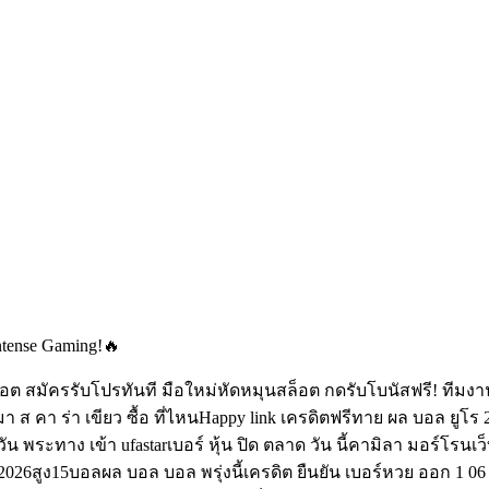
ntense Gaming!🔥
อต สมัครรับโปรทันที มือใหม่หัดหมุนสล็อต กดรับโบนัสฟรี! ทีมงาน
ottoมา ส คา ร่า เขียว ซื้อ ที่ไหนHappy link เครดิตฟรีทาย ผล บอล ยูโ
 พระทาง เข้า ufastarเบอร์ หุ้น ปิด ตลาด วัน นี้คามิลา มอร์โรน
026สูง15บอลผล บอล บอล พรุ่งนี้เครดิต ยืนยัน เบอร์หวย ออก 1 06 6