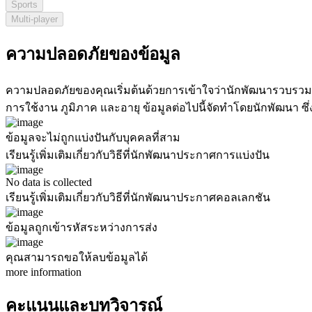
Sports
Multi-player
ความปลอดภัยของข้อมูล
ความปลอดภัยของคุณเริ่มต้นด้วยการเข้าใจว่านักพัฒนารวบรวม
การใช้งาน ภูมิภาค และอายุ
ข้อมูลต่อไปนี้จัดทำโดยนักพัฒนา ซึ
ข้อมูลจะไม่ถูกแบ่งปันกับบุคคลที่สาม
เรียนรู้เพิ่มเติมเกี่ยวกับวิธีที่นักพัฒนาประกาศการแบ่งปัน
No data is collected
เรียนรู้เพิ่มเติมเกี่ยวกับวิธีที่นักพัฒนาประกาศคอลเลกชัน
ข้อมูลถูกเข้ารหัสระหว่างการส่ง
คุณสามารถขอให้ลบข้อมูลได้
more information
คะแนนและบทวิจารณ์