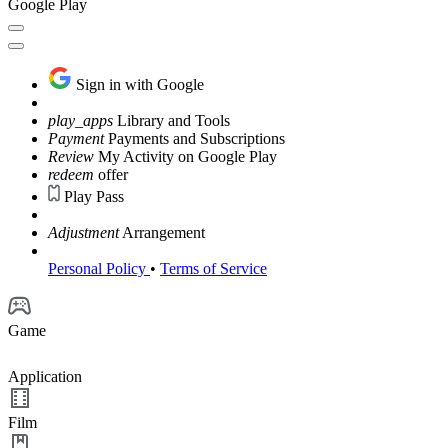
Google Play
Sign in with Google
play_apps
Library and Tools
Payment
Payments and Subscriptions
Review
My Activity on Google Play
redeem
offer
Play Pass
Adjustment
Arrangement
Personal Policy
•
Terms of Service
Game
Application
Film