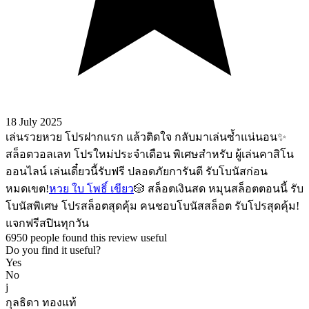
18 July 2025
เล่นรวยหวย โปรฝากแรก แล้วติดใจ กลับมาเล่นซ้ำแน่นอน✨
สล็อตวอลเลท โปรใหม่ประจำเดือน พิเศษสำหรับ ผู้เล่นคาสิโน
ออนไลน์ เล่นเดี๋ยวนี้รับฟรี ปลอดภัยการันตี รับโบนัสก่อน
หมดเขต!
หวย ใบ โพธิ์ เขียว
🎲 สล็อตเงินสด หมุนสล็อตตอนนี้ รับ
โบนัสพิเศษ โปรสล็อตสุดคุ้ม คนชอบโบนัสสล็อต รับโปรสุดคุ้ม!
แจกฟรีสปินทุกวัน
6950 people found this review useful
Do you find it useful?
Yes
No
j
กุลธิดา ทองแท้