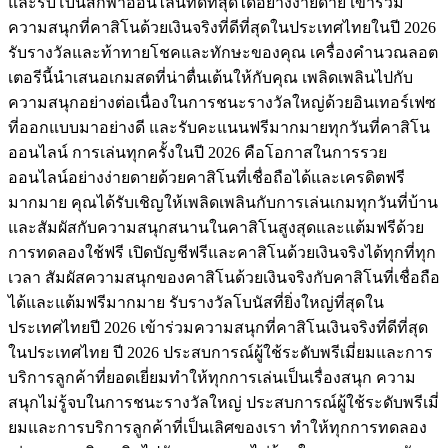
และรับโบนัสกีฬาออนไลน์ที่ดีที่สุดได้อย่างง่ายดาย เข้าร่วม
ความสนุกที่คาสิโนด้วยเงินจริงที่ดีที่สุดในประเทศไทยในปี 2026
รับรางวัลและท้าทายโชคและทักษะของคุณ เครื่องคำนวณลอต
เตอรีนี้นำเสนอเกมสดที่น่าตื่นเต้นให้กับคุณ เพลิดเพลินไปกับ
ความสนุกอย่างต่อเนื่องในการชนะรางวัลใหญ่ด้วยอินเทอร์เฟซ
ที่ออกแบบมาอย่างดี และรับคะแนนฟรีมากมายทุกวันที่คาสิโน
ออนไลน์ การเล่นทุกครั้งในปี 2026 คือโอกาสในการรวย
ออนไลน์อย่างง่ายดายด้วยคาสิโนที่เชื่อถือได้และเครดิตฟรี
มากมาย คุณได้รับเชิญให้เพลิดเพลินกับการเล่นเกมทุกวันที่บ้าน
และสัมผัสกับความสนุกสนานในคาสิโนสูงสุดและแต้มฟรีด้วย
การทดลองใช้ฟรี เปิดบัญชีฟรีและคาสิโนด้วยเงินจริงได้ทุกที่ทุก
เวลา สัมผัสความสนุกของคาสิโนด้วยเงินจริงกับคาสิโนที่เชื่อถือ
ได้และแต้มฟรีมากมาย รับรางวัลโบนัสที่ยิ่งใหญ่ที่สุดใน
ประเทศไทยปี 2026 เข้าร่วมความสนุกที่คาสิโนเงินจริงที่ดีที่สุด
ในประเทศไทย ปี 2026 ประสบการณ์ผู้ใช้ระดับพรีเมี่ยมและการ
บริการลูกค้าที่ยอดเยี่ยมทำให้ทุกการเล่นเป็นเรื่องสนุก ความ
สนุกไม่รู้จบในการชนะรางวัลใหญ่ ประสบการณ์ผู้ใช้ระดับพรีเมี่
ยมและการบริการลูกค้าที่เป็นเลิศของเรา ทำให้ทุกการทดลอง