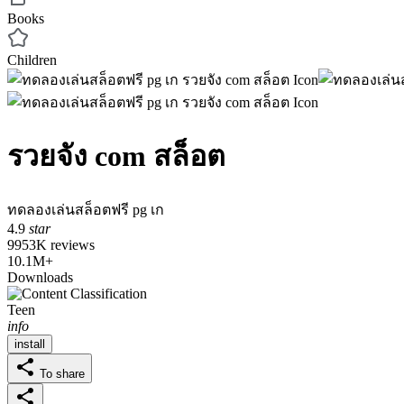
Books
Children
รวยจัง com สล็อต
ทดลองเล่นสล็อตฟรี pg เก
4.9
star
9953K reviews
10.1M+
Downloads
Teen
info
install
To share