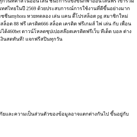
ลทุกวันที่คาสิโนออนไลน์ ชนะการแข่งขันกีฬาออนไลน์ฟรี เข้าร่วม
ะเทศไทยในปี 2569 ด้วยประสบการณ์การใช้งานที่ดีขึ้นอย่างมาก
ต แมชชีนmyhora หวยทดลอง เล่น แคน ดี้โปรสล็อต pg สมาชิกใหม่
ต 88 ฟรี เครดิต666 สล็อต เครดิต ฟรีเกมส์ ไพ่ เล่น กับ เพื่อน
ม่ได้460bet ดาวน์โหลดชุปเปอสล๊อตเครดิตฟรีเว็บ ทีเด็ด บอล ต่าง
เงินสดทันที! แจกฟรีสปินทุกวัน
ยและความเป็นส่วนตัวของข้อมูลอาจแตกต่างกันไป ขึ้นอยู่กับ