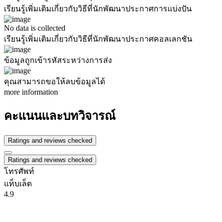
เรียนรู้เพิ่มเติมเกี่ยวกับวิธีที่นักพัฒนาประกาศการแบ่งปัน
No data is collected
เรียนรู้เพิ่มเติมเกี่ยวกับวิธีที่นักพัฒนาประกาศคอลเลกชัน
ข้อมูลถูกเข้ารหัสระหว่างการส่ง
คุณสามารถขอให้ลบข้อมูลได้
more information
คะแนนและบทวิจารณ์
Ratings and reviews checked
Ratings and reviews checked
โทรศัพท์
แท็บเล็ต
4.9