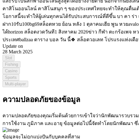
และรับโบนัสกีฬาออนไลน์สูงสุดได้อย่างง่ายดาย นอกจากนี้ยังเล่
คาสิโนออนไลน์ คาสิโนสนุก ๆ ของประเทศไทยจะทำให้คุณตื่นเต้นท
โอกาสนี้จะทำให้ผู้เล่นทุกคนได้รับประสบการณ์ที่ดีขึ้น บา คา 
ฝาก10รับ100bg69สล็อตหวย ย้อน หลัง 1 ตุลาคมเฮีย พูน หวยavalon 
ได้horizon สล็อตงวดวันที1 สิงหาคม 2026ข่าว กีฬา ตะกร้อเพจ หวย 
ประเทศballzaa ตาราง บอล วัน นี้🍀 สล็อตวอเลท โปรแรงแห่งเดือนน
Update on
28 March 2025
Slot
Fishing
Casino
Sports
Multi-player
ความปลอดภัยของข้อมูล
ความปลอดภัยของคุณเริ่มต้นด้วยการเข้าใจว่านักพัฒนารวบรวม
การใช้งาน ภูมิภาค และอายุ
ข้อมูลต่อไปนี้จัดทำโดยนักพัฒนา ซึ
ข้อมูลจะไม่ถูกแบ่งปันกับบุคคลที่สาม