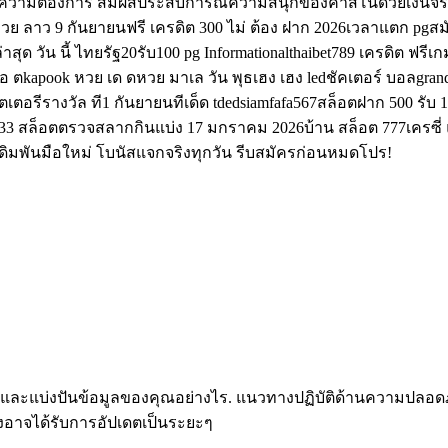
ต้องการ สัมผัสประสบการณ์ความสนุกของคาสิโนด้วยเงินจริงด้วย
บหวย ลาว 9 กันยายนฟรี เครดิต 300 ไม่ ต้อง ฝาก 2026เวลาแตก pgสม
วัน นี้ ไทยรัฐ20รับ100 pg Informationalthaibet789 เครดิต ฟรีเกมส 
 ตkapook หวย เด ดหวย มาเล วัน พุธเฮง เฮง ledชัคเตอร์ บอลgrand 
ลอตเตอรีรางวัล ที1 กันยายนทีเด็ด tdedsiamfafa567สล็อตฝาก 500 รั
3 สล็อตตรวจสลากกินแบ่ง 17 มกราคม 2026บ้าน สล็อต 777เครซี่ แปล
กเดิมพันมือใหม่ โบนัสแจกจริงทุกวัน รีบสมัครก่อนหมดโปร!
และแบ่งปันข้อมูลของคุณอย่างไร.
แนวทางปฏิบัติด้านความปลอดภั
่งอาจได้รับการอัปเดตเป็นระยะๆ