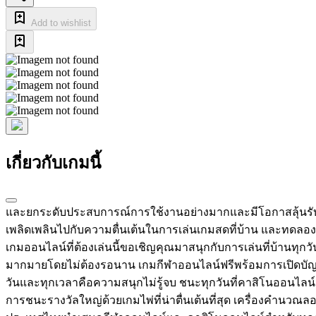
Add to wishlist
เกี่ยวกับเกมนี้
และยกระดับประสบการณ์การใช้งานอย่างมากและมีโอกาสลุ้นรับรางว
เพลิดเพลินไปกับความตื่นเต้นในการเล่นเกมสดที่บ้าน และทดลอง
เกมออนไลน์ที่ต้องเล่นนี้ขอเชิญคุณมาสนุกกับการเล่นที่บ้านทุกวั
มากมายโดยไม่ต้องรอนาน เกมกีฬาออนไลน์ฟรีพร้อมการเปิดบัญชีฟ
วันและทุกเวลาคือความสนุกไม่รู้จบ ชนะทุกวันที่คาสิโนออนไลน
การชนะรางวัลใหญ่ด้วยเกมไพ่ที่น่าตื่นเต้นที่สุด เครื่องคำนวณลอ