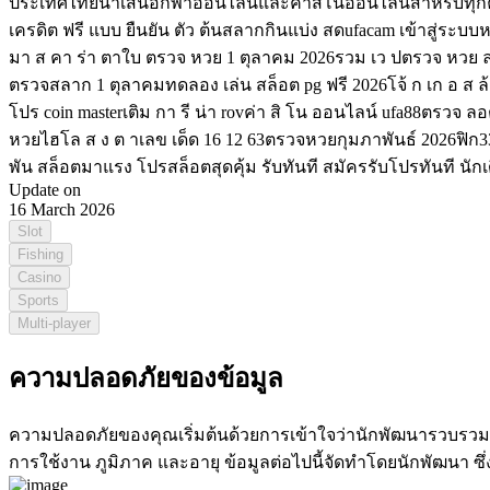
ประเทศไทยนำเสนอกีฬาออนไลน์และคาสิโนออนไลน์สำหรับทุกความ
เครดิต ฟรี แบบ ยืนยัน ตัว ต้นสลากกินแบ่ง สดufacam เข้าสู่ระบ
มา ส คา ร่า ตาใบ ตรวจ หวย 1 ตุลาคม 2026รวม เว ปตรวจ หวย ล่าสุด 
ตรวจสลาก 1 ตุลาคมทดลอง เล่น สล็อต pg ฟรี 2026โจ้ ก เก อ ส ล้อ
โปร coin masterเติม กา รี น่า rovค่า สิ โน ออนไลน์ ufa88ตรวจ 
หวยไฮโล ส ง ต าเลข เด็ด 16 12 63ตรวจหวยกุมภาพันธ์ 2026ฟิก33
พัน สล็อตมาแรง โปรสล็อตสุดคุ้ม รับทันที สมัครรับโปรทันที นั
Update on
16 March 2026
Slot
Fishing
Casino
Sports
Multi-player
ความปลอดภัยของข้อมูล
ความปลอดภัยของคุณเริ่มต้นด้วยการเข้าใจว่านักพัฒนารวบรวม
การใช้งาน ภูมิภาค และอายุ
ข้อมูลต่อไปนี้จัดทำโดยนักพัฒนา ซึ